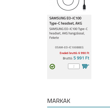
SAMSUNG EO-IC100
IPHONE 7
Type-C headset, AKG
hangzással, Fekete
SAMSUNG EO-IC100 Type-C
headset, AKG hangzással,
Fekete
OSAM-EO-IC100BBEG
Eredeti bruttó: 6 990 Ft
5 991 Ft
Bruttó:
IPAD PRO 13 (2024)
IPAD PRO 11 (
MÁRKÁK