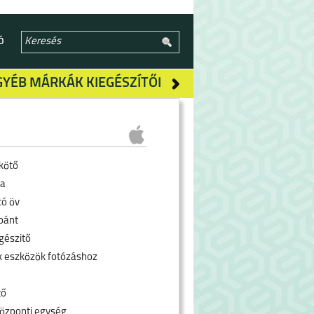
Ó
GYÉB MÁRKÁK KIEGÉSZÍTŐI
kötő
ra
tó öv
pánt
gészitő
k eszközök fotózáshoz
tő
özponti egység