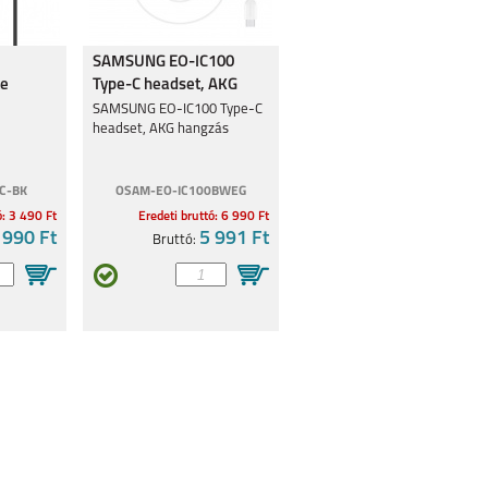
SAMSUNG EO-IC100
te
Type-C headset, AKG
hangzással, Fehér
SAMSUNG EO-IC100 Type-C
headset, AKG hangzás
C-BK
OSAM-EO-IC100BWEG
ó: 3 490 Ft
Eredeti bruttó: 6 990 Ft
 990 Ft
5 991 Ft
Bruttó: