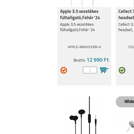
IPHONE 16 PRO MAX
IPHONE 16 P
Apple 3.5 vezetékes
Cellect 
fülhallgató,Fehér '24
headset
Apple 3.5 vezetékes
Cellect 3
fülhallgató,Fehér '24
headset,
APPLE-MWU53ZM-A
CE
IPHONE 15 PLUS
IPHONE 15 
12 990 Ft
Bruttó:
IPHONE 14 PRO
IPHONE 1