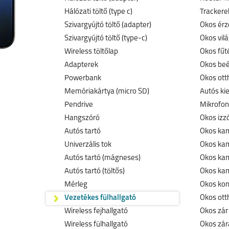
Hálózati töltő (type c)
Trackerek
Szivargyújtó töltő (adapter)
Okos érz
Szivargyújtó töltő (type-c)
Okos vil
Wireless töltőlap
Okos fűt
Adapterek
Okos beé
Powerbank
Okos ott
Memóriakártya (micro SD)
Autós ki
Pendrive
Mikrofon
Hangszóró
Okos izz
Autós tartó
Okos kam
Univerzális tok
Okos ka
Autós tartó (mágneses)
Okos kam
Autós tartó (töltős)
Okos kam
Mérleg
Okos kon
Vezetékes fülhallgató
Okos ott
Wireless fejhallgató
Okos zár
Wireless fülhallgató
Okos zár