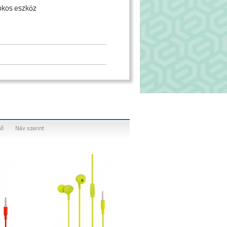
okos eszköz
nő
Név szerint