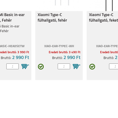
Mi Basic in-ear
Xiaomi Type-C
Xiaomi Type-C
3
IPHONE 12
IPHONE 12 MINI
IPHONE 12 PRO
, Fehér
fülhallgató, fehér
fülhallgató, feke
BHR8931
BHR8930
 Basic in-ear
 Fehér
BASIC-HEADSETW
XIAO-EAR-TYPEC-WH
XIAO-EAR-TYPE
edeti bruttó: 3 990 Ft
Eredeti bruttó: 3 490 Ft
Eredeti brutt
1
2 990 Ft
IPHONE 11 PRO
IPHONE 11 PRO MAX
2 990 Ft
IPHONE XR
2
Bruttó:
Bruttó:
Bruttó:
S
IPHONE X
IPHONE 8
IPHONE 8 PLUS