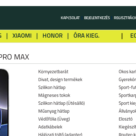
KAPCSOLAT
BEJELENTKEZÉS
REGISZTRÁCI
G
XIAOMI
HONOR
ÓRA KIEG.
E
LME
ALCATEL
GOOGLE
SONY
 PRO MAX
Környezetbarát
Okos kar
Divat, design termékek
Gyerekó
Szilikon hátlap
Sport-fu
Mágneses tokok
Sportkar
Szilikon hátlap (Ütésálló)
Sport kie
Műanyag hátlap
Állványo
Védőfólia (Üveg)
Elosztó
Adatkábelek
Kiegészí
Hálózati töltő (adapter)
Router-k