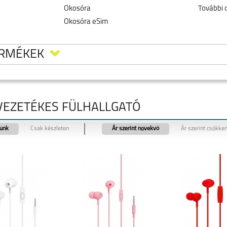
Okosóra
További 
Okosóra eSim
ERMÉKEK
 VEZETÉKES FÜLHALLGATÓ
tunk
Csak készleten
Ár szerint növekvő
Ár szerint csökke
PRO
IPHONE AIR
IPHONE 17
IPHONE 16E