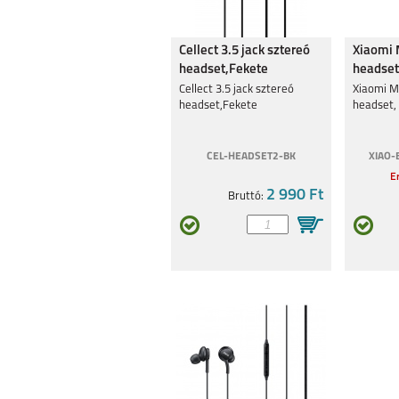
Cellect 3.5 jack sztereó
Xiaomi 
IPHONE 13 MINI
IPHONE 1
headset,Fekete
headset
Cellect 3.5 jack sztereó
Xiaomi Mi
headset,Fekete
headset,
CEL-HEADSET2-BK
XIAO-
Er
IPHONE 12 PRO MAX
2 990 Ft
IPHONE 1
Bruttó:
IPHONE XS MAX
IPHONE X