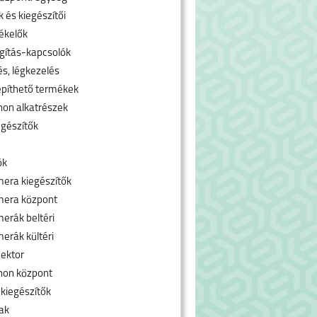
 és kiegészítői
ékelők
ágítás-kapcsolók
és, légkezelés
píthető termékek
hon alkatrészek
egészítők
ók
era kiegészítők
mera központ
erák beltéri
erák kültéri
ektor
hon központ
 kiegészítők
ak