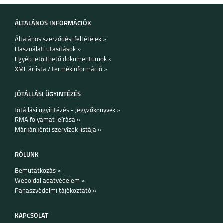
IPHONE 13 MINI
IPHONE 13
ÁLTALÁNOS INFORMÁCIÓK
Általános szerződési feltételek »
Használati utasítások »
Egyéb letölthető dokumentumok »
XML árlista / termékinformáció »
JÓTÁLLÁSI ÜGYINTÉZÉS
IPHONE 12
IPHONE 12 MINI
Jótállási ügyintézés - jegyzőkönyvek »
RMA folyamat leírása »
Márkánkénti szervízek listája »
RÓLUNK
Bemutatkozás »
IPHONE 12 PRO
IPHONE 12 PRO MAX
Weboldal adatvédelem »
Panaszvédelmi tájékoztató »
KAPCSOLAT