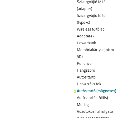
Szivargyújtó töltő
(adapter)
Szivargyújtó töltő
(type-c)
Wireless töltőlap
Adapterek
Powerbank
Memóriakártya (micro
SD)
Pendrive
Hangszóró
Autós tartó
Univerzális tok
Autós tartó (mágneses)
Autós tartó (töltős)
Mérleg
Vezetékes fülhallgató