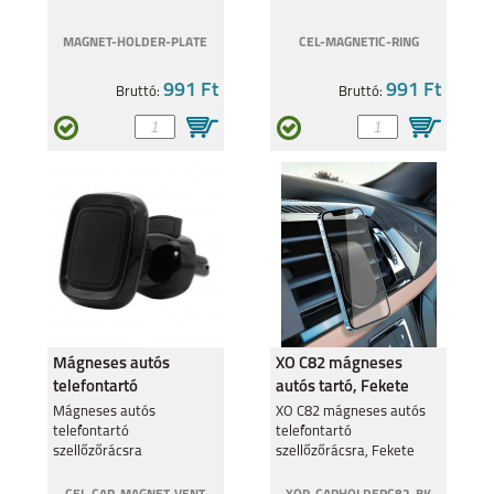
MAGNET-HOLDER-PLATE
CEL-MAGNETIC-RING
991 Ft
991 Ft
Bruttó:
Bruttó:
IPHONE 16E
IPHONE 16 PRO MAX
IPHONE 16 PLUS
IPHONE 16 PRO
Mágneses autós
XO C82 mágneses
telefontartó
autós tartó, Fekete
szellőzőrácsra
Mágneses autós
XO C82 mágneses autós
telefontartó
telefontartó
szellőzőrácsra
szellőzőrácsra, Fekete
IPHONE 16
IPHONE 15 PRO MAX