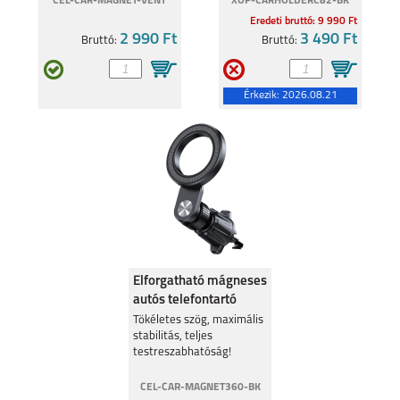
CEL-CAR-MAGNET-VENT
XOP-CARHOLDERC82-BK
Eredeti bruttó: 9 990 Ft
2 990 Ft
3 490 Ft
Bruttó:
Bruttó:
Érkezik:
2026.08.21
IPHONE 15 PLUS
IPHONE 15 PRO
IPHONE 15
IPHONE 14 PRO MAX
Elforgatható mágneses
autós telefontartó
szellőzőrácsra, Fekete
Tökéletes szög, maximális
stabilitás, teljes
testreszabhatóság!
CEL-CAR-MAGNET360-BK