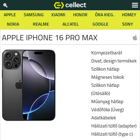
APPLE
SAMSUNG
XIAOMI
HONOR
ÓRA KIEG.
HOMEY
NOKIA
REALME
ALCATEL
GOOGLE
SONY
APPLE IPHONE 16 PRO MAX
Környezetbarát
Divat, design termékek
Szilikon hátlap
Mágneses tokok
Szilikon hátlap
(Ütésálló)
Műanyag hátlap
Védőfólia (Üveg)
Adatkábelek
Hálózati töltő (adapter)
Hálózati töltő (type c)