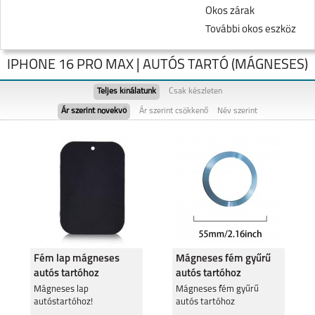
Okos zárak
További okos eszköz
IPHONE 16 PRO MAX | AUTÓS TARTÓ (MÁGNESES)
Teljes kínálatunk
Csak készleten
Ár szerint növekvő
Ár szerint csökkenő
Név szerint
IPHONE 17 PRO MAX
IPHONE 17 PRO
Fém lap mágneses
Mágneses fém gyűrű
autós tartóhoz
autós tartóhoz
IPHONE AIR
Mágneses lap
IPHONE 17
Mágneses fém gyűrű
autóstartóhoz!
autós tartóhoz