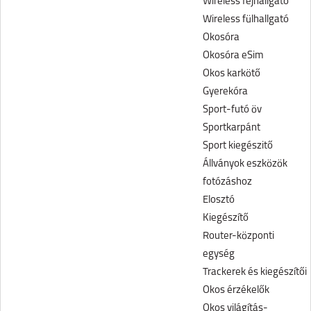
Wireless fejhallgató
Wireless fülhallgató
Okosóra
Okosóra eSim
Okos karkötő
Gyerekóra
Sport-futó öv
Sportkarpánt
Sport kiegészitő
Állványok eszközök
fotózáshoz
Elosztó
Kiegészítő
Router-központi
egység
Trackerek és kiegészítői
Okos érzékelők
Okos világítás-