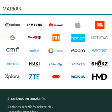
MÁRKÁK
IPHONE 11
IPHONE 11 PRO
IPHONE 11 PRO MAX
IPHONE XR
IPHONE XS MAX
IPHONE XS
ÁLTALÁNOS INFORMÁCIÓK
Általános szerződési feltételek »