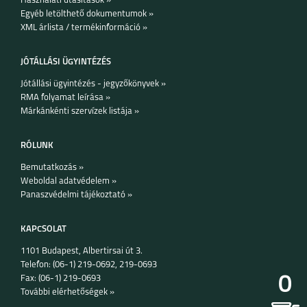
Használati utasítások »
Egyéb letölthető dokumentumok »
XML árlista / termékinformáció »
JÓTÁLLÁSI ÜGYINTÉZÉS
IPHONE X
IPHONE 8
Jótállási ügyintézés - jegyzőkönyvek »
RMA folyamat leírása »
Márkánkénti szervízek listája »
RÓLUNK
Bemutatkozás »
IPHONE 8 PLUS
IPHONE 7
Weboldal adatvédelem »
Panaszvédelmi tájékoztató »
KAPCSOLAT
1101 Budapest, Albertirsai út 3.
Telefon: (06-1) 219-0692, 219-0693
0
Fax: (06-1) 219-0693
További elérhetőségek »