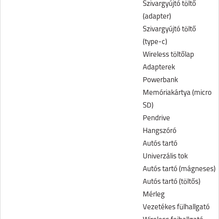
Szivargyújtó töltő
(adapter)
Szivargyújtó töltő
(type-c)
Wireless töltőlap
Adapterek
Powerbank
Memóriakártya (micro
SD)
Pendrive
Hangszóró
Autós tartó
Univerzális tok
Autós tartó (mágneses)
Autós tartó (töltős)
Mérleg
Vezetékes fülhallgató