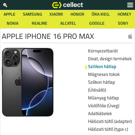
APPLE
SAMSUNG
XIAOMI
HONOR
ÓRA KIEG.
HOMEY
NOKIA
REALME
ALCATEL
GOOGLE
SONY
APPLE IPHONE 16 PRO MAX
Környezetbarát
Divat, design termékek
Szilikon hátlap
Mágneses tokok
Szilikon hátlap
(Ütésálló)
Műanyag hátlap
Védőfólia (Üveg)
Adatkábelek
Hálózati töltő (adapter)
Hálózati töltő (type c)