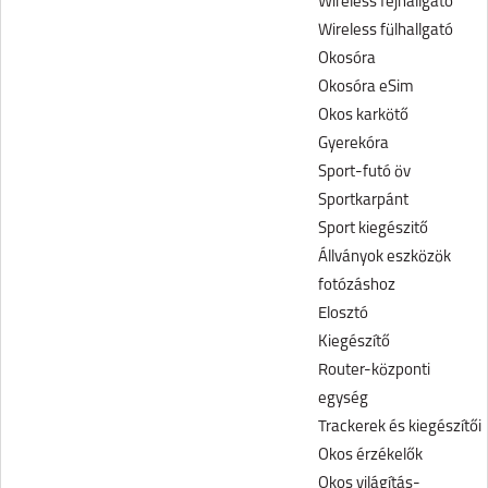
Wireless fejhallgató
Wireless fülhallgató
Okosóra
Okosóra eSim
Okos karkötő
Gyerekóra
Sport-futó öv
Sportkarpánt
Sport kiegészitő
Állványok eszközök
fotózáshoz
Elosztó
Kiegészítő
Router-központi
egység
Trackerek és kiegészítői
Okos érzékelők
Okos világítás-