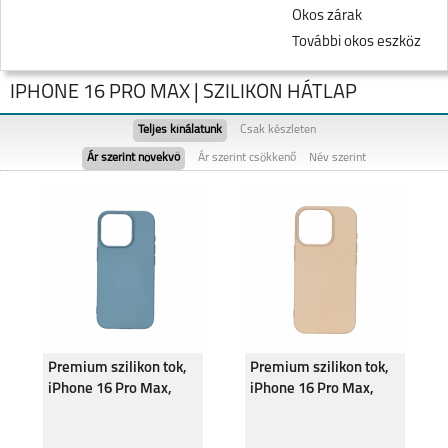
Okos zárak
További okos eszköz
IPHONE 16 PRO MAX | SZILIKON HÁTLAP
Teljes kínálatunk
Csak készleten
Ár szerint növekvő
Ár szerint csökkenő
Név szerint
IPHONE 17 PRO MAX
IPHONE 17 PRO
Premium szilikon tok,
Premium szilikon tok,
iPhone 16 Pro Max,
iPhone 16 Pro Max,
Óceán szíve
Édes barack
IPHONE AIR
IPHONE 17