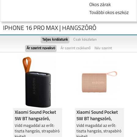
Okos zárak
További okos eszköz
IPHONE 16 PRO MAX | HANGSZÓRÓ
Teljes kínálatunk
Csak készleten
Ár szerint növekvő
Ár szerint csökkenő
Név szerint
IPHONE 17 PRO MAX
IPHONE 17 PRO
Xiaomi Sound Pocket
Xiaomi Sound Pocket
5W BT hangszóró,
5W BT hangszóró,
fekete QBH4269
rózsaszín QBH4380
IPHONE AIR
Vidd magaddal az erőt:
IPHONE 17
Vidd magaddal az erőt:
tiszta hangzás, strapabíró
tiszta hangzás, strapabíró
kivitel!
kivitel!