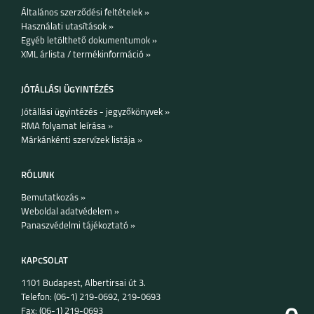
Általános szerződési feltételek »
Használati utasítások »
Egyéb letölthető dokumentumok »
IPHONE 11
IPHONE 11 PRO
XML árlista / termékinformáció »
JÓTÁLLÁSI ÜGYINTÉZÉS
Jótállási ügyintézés - jegyzőkönyvek »
RMA folyamat leírása »
Márkánkénti szervízek listája »
IPHONE 11 PRO MAX
IPHONE XR
RÓLUNK
Bemutatkozás »
Weboldal adatvédelem »
Panaszvédelmi tájékoztató »
KAPCSOLAT
IPHONE XS MAX
IPHONE XS
1101 Budapest, Albertirsai út 3.
Telefon: (06-1) 219-0692, 219-0693
Fax: (06-1) 219-0693