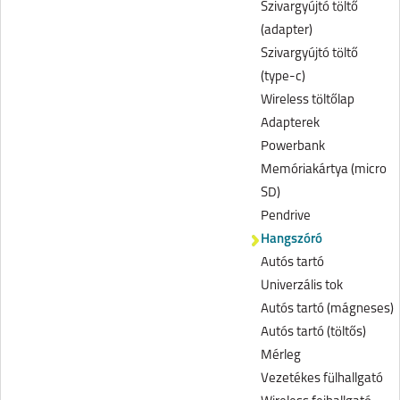
Szivargyújtó töltő
(adapter)
Szivargyújtó töltő
(type-c)
Wireless töltőlap
Adapterek
Powerbank
Memóriakártya (micro
SD)
Pendrive
Hangszóró
Autós tartó
Univerzális tok
Autós tartó (mágneses)
Autós tartó (töltős)
Mérleg
Vezetékes fülhallgató