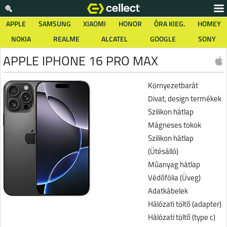
APPLE
SAMSUNG
XIAOMI
HONOR
ÓRA KIEG.
HOMEY
NOKIA
REALME
ALCATEL
GOOGLE
SONY
APPLE IPHONE 16 PRO MAX
Környezetbarát
Divat, design termékek
Szilikon hátlap
Mágneses tokok
Szilikon hátlap
(Ütésálló)
Műanyag hátlap
Védőfólia (Üveg)
Adatkábelek
Hálózati töltő (adapter)
Hálózati töltő (type c)