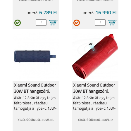
XIAO-SOUNDP-5W-GY
XIAO-SOUNDO-30W-BK
6 789 Ft
16 990 Ft
Bruttó:
Bruttó:
IPHONE 15 PLUS
IPHONE 15 PRO
Xiaomi Sound Outdoor
Xiaomi Sound Outdoor
IPHONE 15
IPHONE 14 PRO MAX
30W BT hangszóró,
30W BT hangszóró,
Kék QBH4265
Piros QBH4263
Akár 12 órán át egy teljes
Akár 12 órán át egy teljes
feltöltéssel, ráadásul
feltöltéssel, ráadásul
támogatja a Type-C 15W-
támogatja a Type-C 15W-
os gyorstöltést is.
os gyorstöltést is.
XIAO-SOUNDO-30W-BL
XIAO-SOUNDO-30W-R