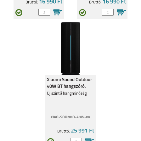
16 990 Ft
16 990 Ft
Bruttó:
Bruttó:
IPHONE 14 PLUS
IPHONE 14 PRO
IPHONE 14
IPHONE SE
2022/2020
Xiaomi Sound Outdoor
40W BT hangszóró,
Fekete QBH4275
Új szintű hangminőség
IPHONE 13 PRO MAX
IPHONE 13 PRO
XIAO-SOUNDO-40W-BK
25 991 Ft
Bruttó: