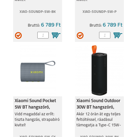
XIAO-SOUNDP-5W-BK
XIAO-SOUNDP-5W-P
6 789 Ft
6 789 Ft
Bruttó:
Bruttó:
IPHONE 16E
IPHONE 16 PRO MAX
IPHONE 16 PLUS
IPHONE 16 PRO
Xiaomi Sound Pocket
Xiaomi Sound Outdoor
5W BT hangszóró,
30W BT hangszóró,
szürke QBH4378
Fekete QBH4261
Vidd magaddal az erőt:
Akár 12 órán át egy teljes
tiszta hangzás, strapabíró
feltöltéssel, ráadásul
kivitel!
támogatja a Type-C 15W-
os gyorstöltést is.
IPHONE 16
IPHONE 15 PRO MAX