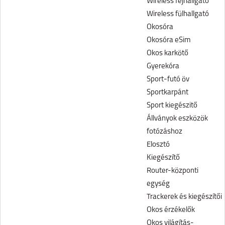
Wireless fejhallgató
Wireless fülhallgató
Okosóra
Okosóra eSim
Okos karkötő
Gyerekóra
Sport-futó öv
Sportkarpánt
Sport kiegészitő
Állványok eszközök
fotózáshoz
Elosztó
Kiegészítő
Router-központi
egység
Trackerek és kiegészítői
Okos érzékelők
Okos világítás-