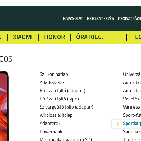
KAPCSOLAT
BEJELENTKEZÉS
REGISZTRÁCI
G
XIAOMI
HONOR
ÓRA KIEG.
E
LME
ALCATEL
GOOGLE
SONY
G05
Szilikon hátlap
Univerzál
Adatkábelek
Autós ta
Hálózati töltő (adapter)
Autós tar
Hálózati töltő (type c)
Vezetéke
Szivargyújtó töltő (adapter)
Wireless 
Wireless töltőlap
Sport-fu
Adapterek
Sportkar
Powerbank
Sport kie
Memóriakártya (micro SD)
Trackerek