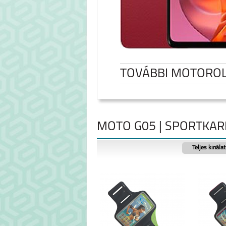
TOVÁBBI MOTORO
MOTO G05 | SPORTKA
Teljes kínála
MOTOROLA EDGE 50
MOTO G0
FUSION 5G