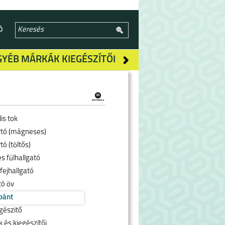
Ó
GYÉB MÁRKÁK KIEGÉSZÍTŐI
is tok
rtó (mágneses)
tó (töltős)
s fülhallgató
fejhallgató
tó öv
pánt
gészitő
 és kiegészítői