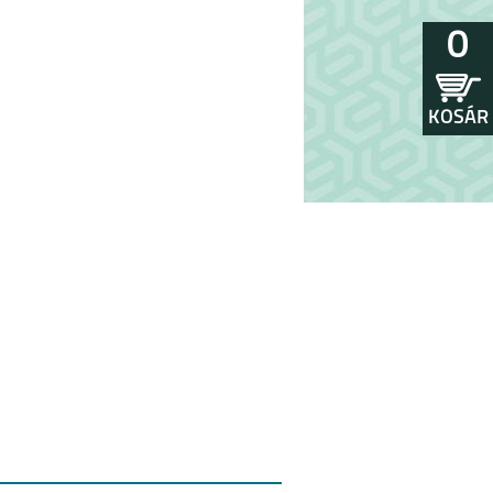
0
KOSÁR