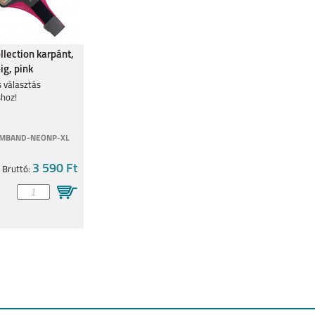
4 5G
MOTOROLA G54 5G
MOTOROLA MOTO
MOTOROLA MOTO
llection karpánt,
G53 5G
E13
-ig, pink
s választás
shoz!
RMBAND-NEONP-XL
5G
MOTO E20
MOTO G31
G60S
3 590 Ft
Bruttó: