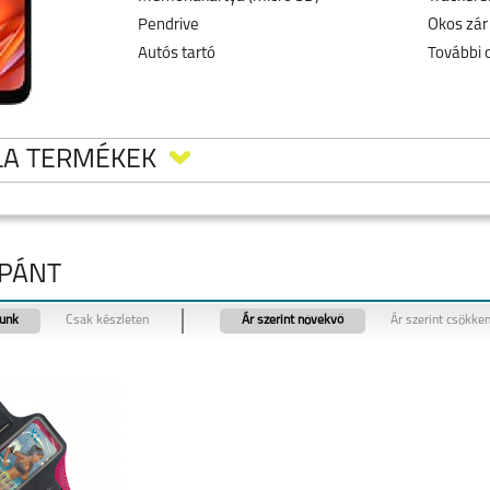
Pendrive
Okos zár
Autós tartó
További 
LA TERMÉKEK
RPÁNT
tunk
Csak készleten
Ár szerint növekvő
Ár szerint csökke
5
MOTOROLA MOTO
MOTOROLA MOTO
MOTOROLA EDGE 40
G35 5G
G24