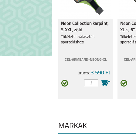
MOTOROLA MOTO
MOTOROLA G8
Neon Collection karpánt,
Neon Co
G34 5G
S-XXL, zöld
XL-s, 6''
Tökéletes választás
Tökélete
sportoláshoz!
sportolá
CEL-ARMBAND-NEONG-XL
CEL-A
MOTOROLA EDGE 30
MOTO G62 
3 590 Ft
Bruttó:
5G
MÁRKÁK