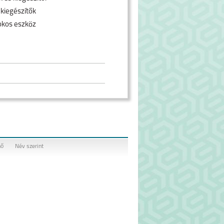
 kiegészítők
okos eszköz
nő
Név szerint