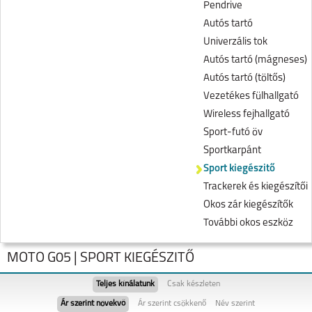
Pendrive
Autós tartó
Univerzális tok
Autós tartó (mágneses)
Autós tartó (töltős)
Vezetékes fülhallgató
Wireless fejhallgató
Sport-futó öv
Sportkarpánt
Sport kiegészitő
Trackerek és kiegészítői
Okos zár kiegészítők
További okos eszköz
MOTO G05 | SPORT KIEGÉSZITŐ
Teljes kínálatunk
Csak készleten
Ár szerint növekvő
Ár szerint csökkenő
Név szerint