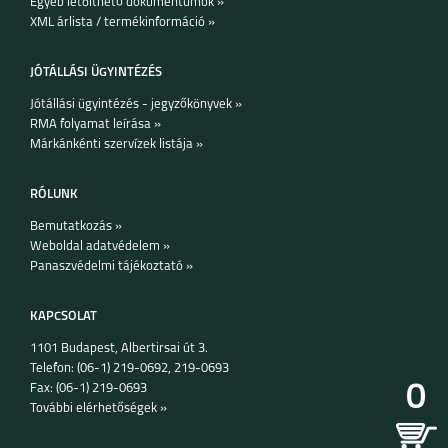
Egyéb letölthető dokumentumok »
XML árlista / termékinformáció »
JÓTÁLLÁSI ÜGYINTÉZÉS
Jótállási ügyintézés - jegyzőkönyvek »
RMA folyamat leírása »
MOTO E20
MOTO G31
Márkánkénti szervízek listája »
RÓLUNK
Bemutatkozás »
Weboldal adatvédelem »
Panaszvédelmi tájékoztató »
G60S
KAPCSOLAT
1101 Budapest, Albertirsai út 3.
Telefon: (06-1) 219-0692, 219-0693
0
Fax: (06-1) 219-0693
További elérhetőségek »