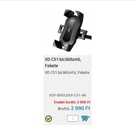
MOTOROLA EDGE 50
MOTO G05
FUSION 5G
XO C51 biciklitartó,
Fekete
MOTOROLA MOTO
MOTOROLA MOTO
XO C51 biciklitartó, Fekete
G35 5G
G24
XOP-BHOLDER-C51-BK
Eredeti bruttó: 3 990 Ft
2 990 Ft
Bruttó:
MOTOROLA EDGE 40
MOTOROLA MOTO
G34 5G