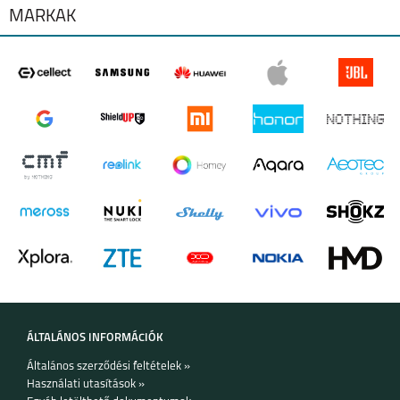
MÁRKÁK
MOTOROLA G84 5G
MOTOROLA G54 5G
MOTOROLA MOTO
MOTOROLA MOTO
G53 5G
E13
ÁLTALÁNOS INFORMÁCIÓK
Általános szerződési feltételek »
MOTOROLA EDGE 30
MOTO G62 5G
Használati utasítások »
5G