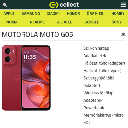
APPLE
SAMSUNG
XIAOMI
HONOR
ÓRA KIEG.
HOMEY
NOKIA
REALME
ALCATEL
GOOGLE
SONY
MOTOROLA MOTO G05
Szilikon hátlap
Adatkábelek
Hálózati töltő (adapter)
Hálózati töltő (type c)
Szivargyújtó töltő
(adapter)
Wireless töltőlap
Adapterek
Powerbank
Memóriakártya (micro
SD)