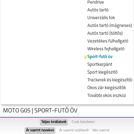
Pendrive
Autós tartó
Univerzális tok
Autós tartó (mágneses)
Autós tartó (töltős)
Vezetékes fülhallgató
Wireless fejhallgató
Sport-futó öv
Sportkarpánt
Sport kiegészitő
Trackerek és kiegészítői
Okos zár kiegészítők
További okos eszköz
MOTO G05 | SPORT-FUTÓ ÖV
Teljes kínálatunk
Csak készleten
Ár szerint növekvő
Ár szerint csökkenő
Név szerint