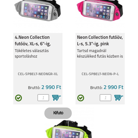
4.Neon Collection
Neon Collection futóöv,
MOTO E20
MOTO G31
futóöv, XL-s, 6''-ig,
L-s, 5.3''-ig, pink
szürke
Tökéletes választás
Tartsd magadnál
sportoláshoz
készüléked futás közben is
CEL-SPBELT-NEONGR-XL
CEL-SPBELT-NEON-P-L
2 990 Ft
2 990 Ft
Bruttó:
Bruttó:
G60S