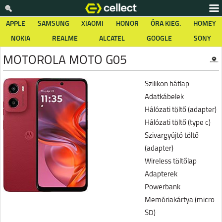
APPLE
SAMSUNG
XIAOMI
HONOR
ÓRA KIEG.
HOMEY
NOKIA
REALME
ALCATEL
GOOGLE
SONY
MOTOROLA MOTO G05
Szilikon hátlap
Adatkábelek
Hálózati töltő (adapter)
Hálózati töltő (type c)
Szivargyújtó töltő
(adapter)
Wireless töltőlap
Adapterek
Powerbank
Memóriakártya (micro
SD)