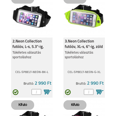
MOTOROLA G84 5G
MOTOROLA G54 5G
2.Neon Collection
3.Neon Collection
futóöv, L-s, 5.3''-ig,
futóöv, XL-s, 6''-ig, zöld
fekete
Tökéletes választás
Tökéletes választás
sportoláshoz
sportoláshoz
MOTOROLA MOTO
MOTOROLA MOTO
CEL-SPBELT-NEON-BK-L
CEL-SPBELT-NEON-G-XL
G53 5G
E13
2 990 Ft
2 990 Ft
Bruttó:
Bruttó:
MOTOROLA EDGE 30
MOTO G62 5G
5G