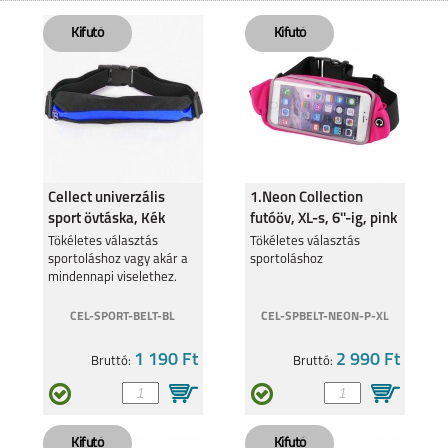
MOTOROLA EDGE 50
MOTO G05
FUSION 5G
Cellect univerzális
1.Neon Collection
sport övtáska, Kék
futóöv, XL-s, 6''-ig, pink
MOTOROLA MOTO
Tökéletes választás
MOTOROLA MOTO
Tökéletes választás
G35 5G
G24
sportoláshoz vagy akár a
sportoláshoz
mindennapi viselethez.
CEL-SPORT-BELT-BL
CEL-SPBELT-NEON-P-XL
1 190 Ft
2 990 Ft
Bruttó:
Bruttó:
MOTOROLA EDGE 40
MOTOROLA MOTO
G34 5G