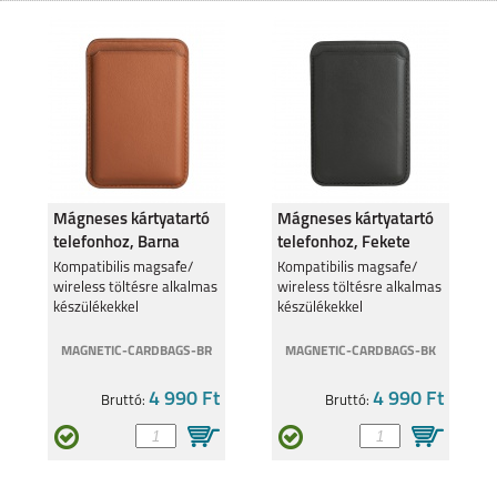
MOTOROLA EDGE 50
MOTO G05
FUSION 5G
Mágneses kártyatartó
Mágneses kártyatartó
telefonhoz, Barna
telefonhoz, Fekete
MOTOROLA MOTO
Kompatibilis magsafe/
MOTOROLA MOTO
Kompatibilis magsafe/
G35 5G
G24
wireless töltésre alkalmas
wireless töltésre alkalmas
készülékekkel
készülékekkel
MAGNETIC-CARDBAGS-BR
MAGNETIC-CARDBAGS-BK
4 990 Ft
4 990 Ft
Bruttó:
Bruttó:
MOTOROLA EDGE 40
MOTOROLA MOTO
G34 5G