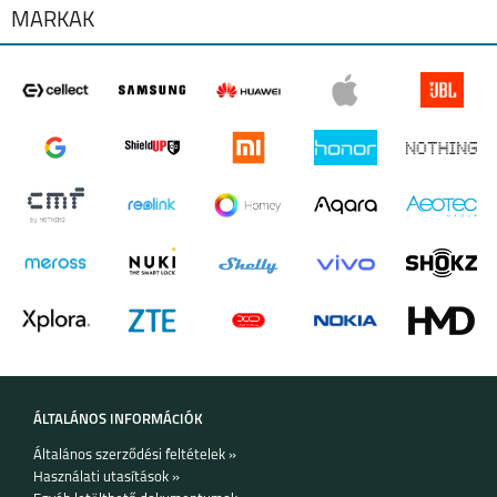
MÁRKÁK
MOTOROLA G84 5G
MOTOROLA G54 5G
MOTOROLA MOTO
MOTOROLA MOTO
G53 5G
E13
ÁLTALÁNOS INFORMÁCIÓK
Általános szerződési feltételek »
MOTOROLA EDGE 30
MOTO G62 5G
Használati utasítások »
5G