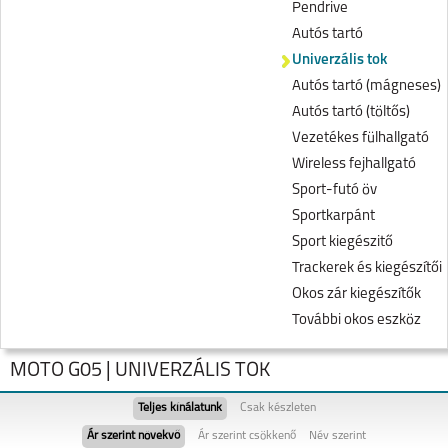
Pendrive
Autós tartó
Univerzális tok
Autós tartó (mágneses)
Autós tartó (töltős)
Vezetékes fülhallgató
Wireless fejhallgató
Sport-futó öv
Sportkarpánt
Sport kiegészitő
Trackerek és kiegészítői
Okos zár kiegészítők
További okos eszköz
MOTO G05 | UNIVERZÁLIS TOK
Teljes kínálatunk
Csak készleten
Ár szerint növekvő
Ár szerint csökkenő
Név szerint