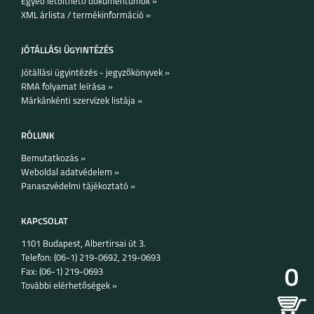
Egyéb letölthető dokumentumok »
XML árlista / termékinformáció »
JÓTÁLLÁSI ÜGYINTÉZÉS
Jótállási ügyintézés - jegyzőkönyvek »
RMA folyamat leírása »
MOTO E20
MOTO G31
Márkánkénti szervízek listája »
RÓLUNK
Bemutatkozás »
Weboldal adatvédelem »
Panaszvédelmi tájékoztató »
G60S
KAPCSOLAT
1101 Budapest, Albertirsai út 3.
Telefon: (06-1) 219-0692, 219-0693
0
Fax: (06-1) 219-0693
További elérhetőségek »