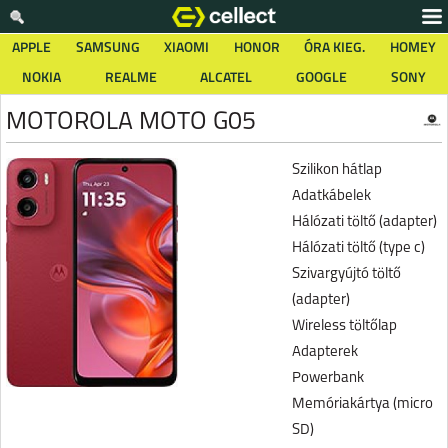
APPLE
SAMSUNG
XIAOMI
HONOR
ÓRA KIEG.
HOMEY
NOKIA
REALME
ALCATEL
GOOGLE
SONY
MOTOROLA MOTO G05
Szilikon hátlap
Adatkábelek
Hálózati töltő (adapter)
Hálózati töltő (type c)
Szivargyújtó töltő
(adapter)
Wireless töltőlap
Adapterek
Powerbank
Memóriakártya (micro
SD)