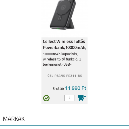
MOTO E20
MOTO G31
Cellect Wireless Töltős
Powerbank,10000mAh,
Fekete
10000mAh kapacitás,
wireless töltő funkció, 3
be/kimenet (USB-
A/2xType-C) kitámasztóval
CEL-PBANK-PR211-BK
G60S
11 990 Ft
Bruttó:
MÁRKÁK