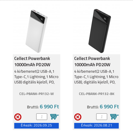
MOTOROLA EDGE 50
MOTO G05
FUSION 5G
Cellect Powerbank
Cellect Powerbank
10000mAh PD20W
10000mAh PD20W
Fehér PR132
Fekete PR132
MOTOROLA MOTO
4 ki/bemenet(2 USB-A,1
MOTOROLA MOTO
4 ki/bemenet(2 USB-A,1
G35 5G
G24
Type-C,1 Lightning,1 Micro
Type-C,1 Lightning,1 Micro
10000mAh
10000mAh
USB) digitális kijelző, PD,
USB), digitális kijelző, PD,
fehér
fekete
CEL-PBANK-PR132-W
CEL-PBANK-PR132-BK
6 990 Ft
6 990 Ft
Bruttó:
Bruttó:
MOTOROLA EDGE 40
MOTOROLA MOTO
G34 5G
Érkezik:
2026.09.25
Érkezik:
2026.08.21