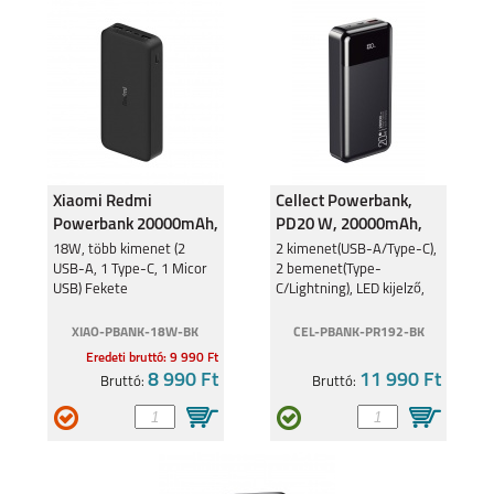
MOTOROLA G84 5G
MOTOROLA G54 5G
Xiaomi Redmi
Cellect Powerbank,
Powerbank 20000mAh,
PD20 W, 20000mAh,
18W, Fekete
Fekete
18W, több kimenet (2
2 kimenet(USB-A/Type-C),
USB-A, 1 Type-C, 1 Micor
2 bemenet(Type-
USB) Fekete
C/Lightning), LED kijelző,
MOTOROLA MOTO
MOTOROLA MOTO
G53 5G
E13
Extra védelem, Fehér
XIAO-PBANK-18W-BK
CEL-PBANK-PR192-BK
Eredeti bruttó: 9 990 Ft
8 990 Ft
11 990 Ft
Bruttó:
Bruttó:
MOTOROLA EDGE 30
MOTO G62 5G
5G