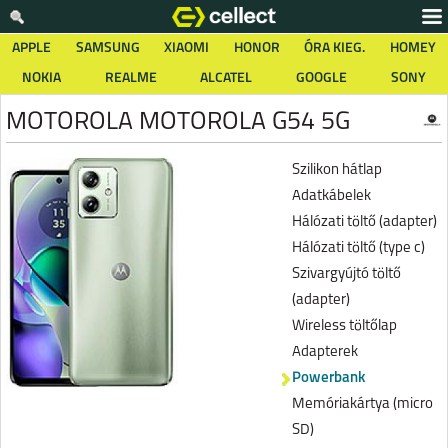
APPLE
SAMSUNG
XIAOMI
HONOR
ÓRA KIEG.
HOMEY
NOKIA
REALME
ALCATEL
GOOGLE
SONY
MOTOROLA MOTOROLA G54 5G
Szilikon hátlap
Adatkábelek
Hálózati töltő (adapter)
Hálózati töltő (type c)
Szivargyújtó töltő
(adapter)
Wireless töltőlap
Adapterek
Powerbank
Memóriakártya (micro
SD)