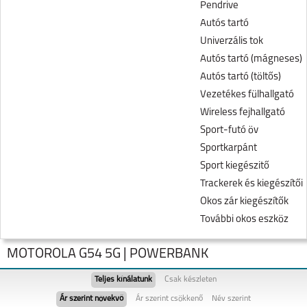
Pendrive
Autós tartó
Univerzális tok
Autós tartó (mágneses)
Autós tartó (töltős)
Vezetékes fülhallgató
Wireless fejhallgató
Sport-futó öv
Sportkarpánt
Sport kiegészitő
Trackerek és kiegészítői
Okos zár kiegészítők
További okos eszköz
MOTOROLA G54 5G | POWERBANK
Teljes kínálatunk
Csak készleten
Ár szerint növekvő
Ár szerint csökkenő
Név szerint