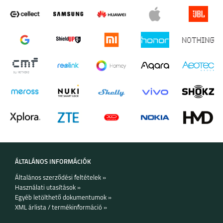
ÁLTALÁNOS INFORMÁCIÓK
Általános szerződési feltételek »
Használati utasítások »
Egyéb letölthető dokumentumok »
XML árlista / termékinformáció »