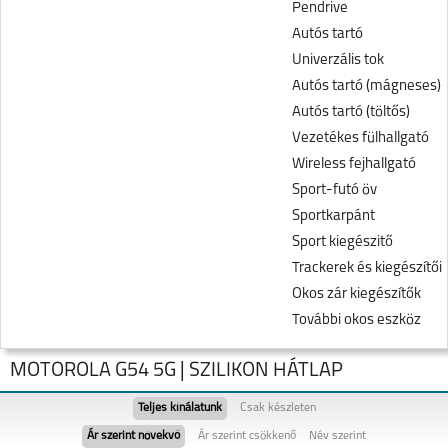
Pendrive
Autós tartó
Univerzális tok
Autós tartó (mágneses)
Autós tartó (töltős)
Vezetékes fülhallgató
Wireless fejhallgató
Sport-futó öv
Sportkarpánt
Sport kiegészitő
Trackerek és kiegészítői
Okos zár kiegészítők
További okos eszköz
MOTOROLA G54 5G | SZILIKON HÁTLAP
Teljes kínálatunk
Csak készleten
Ár szerint növekvő
Ár szerint csökkenő
Név szerint