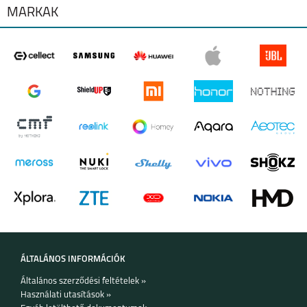
MÁRKÁK
MOTOROLA G84 5G
MOTOROLA G54 5G
MOTOROLA MOTO
MOTOROLA MOTO
G53 5G
E13
ÁLTALÁNOS INFORMÁCIÓK
Általános szerződési feltételek »
MOTOROLA EDGE 30
MOTO G62 5G
Használati utasítások »
5G