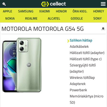
APPLE
SAMSUNG
XIAOMI
HONOR
ÓRA KIEG.
HOMEY
NOKIA
REALME
ALCATEL
GOOGLE
SONY
MOTOROLA MOTOROLA G54 5G
Szilikon hátlap
Adatkábelek
Hálózati töltő (adapter)
Hálózati töltő (type c)
Szivargyújtó töltő
(adapter)
Wireless töltőlap
Adapterek
Powerbank
Memóriakártya (micro
SD)