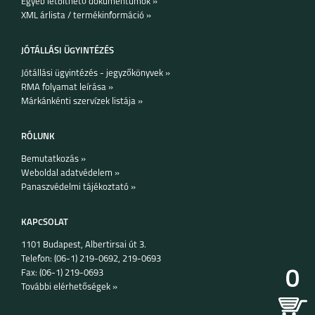
Egyéb letölthető dokumentumok »
XML árlista / termékinformáció »
JÓTÁLLÁSI ÜGYINTÉZÉS
Jótállási ügyintézés - jegyzőkönyvek »
RMA folyamat leírása »
MOTO E20
MOTO G31
Márkánkénti szervízek listája »
RÓLUNK
Bemutatkozás »
Weboldal adatvédelem »
Panaszvédelmi tájékoztató »
G60S
KAPCSOLAT
1101 Budapest, Albertirsai út 3.
Telefon: (06-1) 219-0692, 219-0693
0
Fax: (06-1) 219-0693
További elérhetőségek »