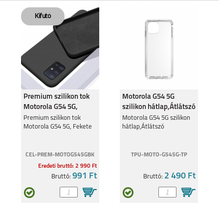
MOTOROLA EDGE 50
MOTO G05
FUSION 5G
Premium szilikon tok
Motorola G54 5G
Motorola G54 5G,
szilikon hátlap,Átlátszó
Fekete
MOTOROLA MOTO
Premium szilikon tok
MOTOROLA MOTO
Motorola G54 5G szilikon
G35 5G
G24
Motorola G54 5G, Fekete
hátlap,Átlátszó
CEL-PREM-MOTOG545GBK
TPU-MOTO-G545G-TP
Eredeti bruttó: 2 990 Ft
991 Ft
2 490 Ft
Bruttó:
Bruttó:
MOTOROLA EDGE 40
MOTOROLA MOTO
G34 5G