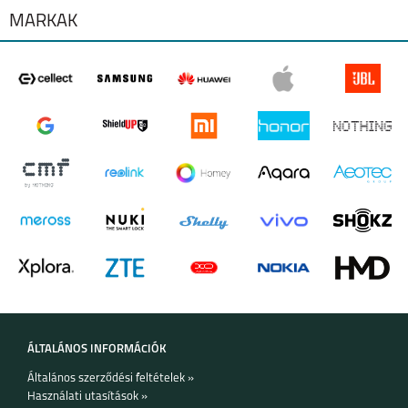
MÁRKÁK
MOTO E20
MOTO G31
G60S
ÁLTALÁNOS INFORMÁCIÓK
Általános szerződési feltételek »
Használati utasítások »