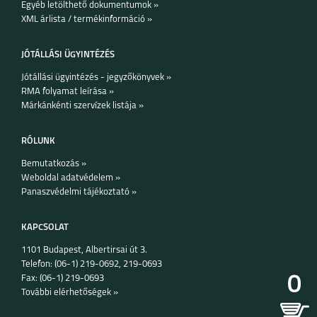
Egyéb letölthető dokumentumok »
XML árlista / termékinformáció »
JÓTÁLLÁSI ÜGYINTÉZÉS
Jótállási ügyintézés - jegyzőkönyvek »
RMA folyamat leírása »
Márkánkénti szervízek listája »
RÓLUNK
Bemutatkozás »
Weboldal adatvédelem »
Panaszvédelmi tájékoztató »
KAPCSOLAT
1101 Budapest, Albertirsai út 3.
Telefon: (06-1) 219-0692, 219-0693
0
Fax: (06-1) 219-0693
További elérhetőségek »