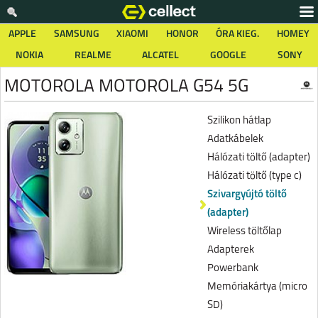
APPLE
SAMSUNG
XIAOMI
HONOR
ÓRA KIEG.
HOMEY
NOKIA
REALME
ALCATEL
GOOGLE
SONY
MOTOROLA MOTOROLA G54 5G
Szilikon hátlap
Adatkábelek
Hálózati töltő (adapter)
Hálózati töltő (type c)
Szivargyújtó töltő
(adapter)
Wireless töltőlap
Adapterek
Powerbank
Memóriakártya (micro
SD)