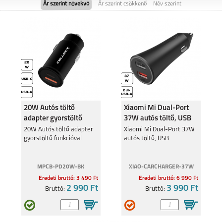
Ár szerint növekvő
Ár szerint csökkenő
Név szerint
MOTOROLA EDGE 50
MOTO G05
FUSION 5G
20W Autós töltő
Xiaomi Mi Dual-Port
adapter gyorstöltő
37W autós töltő, USB
MOTOROLA MOTO
MOTOROLA MOTO
G35 5G
G24
funkcióval
20W Autós töltő adapter
Xiaomi Mi Dual-Port 37W
gyorstöltő funkcióval
autós töltő, USB
MPCB-PD20W-BK
XIAO-CARCHARGER-37W
Eredeti bruttó: 3 490 Ft
Eredeti bruttó: 6 990 Ft
2 990 Ft
3 990 Ft
Bruttó:
Bruttó:
MOTOROLA EDGE 40
MOTOROLA MOTO
G34 5G