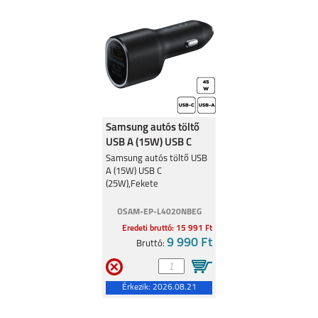
MOTOROLA G84 5G
MOTOROLA G54 5G
Samsung autós töltő
USB A (15W) USB C
(25W),Fekete
Samsung autós töltő USB
A (15W) USB C
(25W),Fekete
MOTOROLA MOTO
MOTOROLA MOTO
G53 5G
E13
OSAM-EP-L4020NBEG
Eredeti bruttó: 15 991 Ft
9 990 Ft
Bruttó:
Érkezik:
2026.08.21
MOTOROLA EDGE 30
MOTO G62 5G
5G