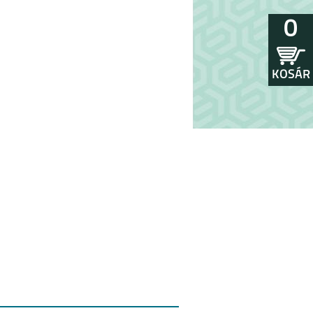
0
KOSÁR