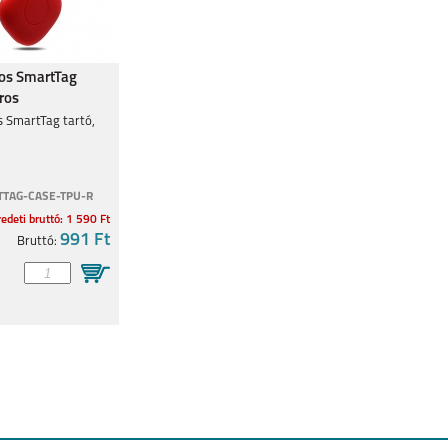
4 5G
MOTOROLA G54 5G
MOTOROLA MOTO
MOTOROLA MOTO
nos SmartTag
G53 5G
E13
iros
s SmartTag tartó,
TAG-CASE-TPU-R
edeti bruttó: 1 590 Ft
5G
MOTO E20
MOTO G31
G60S
991 Ft
Bruttó: