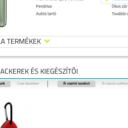
Pendrive
Okos zár
Autós tartó
További 
LA TERMÉKEK
ACKEREK ÉS KIEGÉSZÍTŐI
tunk
Csak készleten
Ár szerint növekvő
Ár szerint csökke
5
MOTOROLA MOTO
MOTOROLA MOTO
MOTOROLA EDGE 40
G35 5G
G24