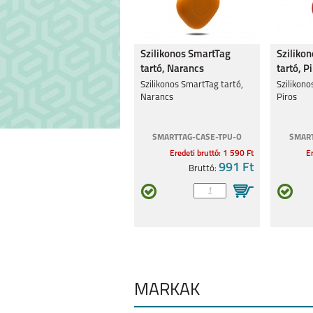
MOTOROLA MOTO
MOTOROLA G8
Szilikonos SmartTag
Sziliko
G34 5G
tartó, Narancs
tartó, P
Szilikonos SmartTag tartó,
Szilikono
Narancs
Piros
SMARTTAG-CASE-TPU-O
SMART
Eredeti bruttó: 1 590 Ft
Er
MOTOROLA EDGE 30
MOTO G62 
991 Ft
Bruttó:
5G
MÁRKÁK