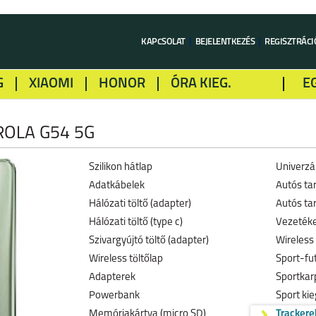
KAPCSOLAT
BEJELENTKEZÉS
REGISZTRÁCI
G
XIAOMI
HONOR
ÓRA KIEG.
E
LME
ALCATEL
GOOGLE
SONY
OLA G54 5G
Szilikon hátlap
Univerzál
Adatkábelek
Autós ta
Hálózati töltő (adapter)
Autós tar
Hálózati töltő (type c)
Vezetéke
Szivargyújtó töltő (adapter)
Wireless 
Wireless töltőlap
Sport-fu
Adapterek
Sportkar
Powerbank
Sport kie
Memóriakártya (micro SD)
Trackere