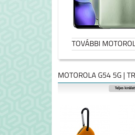
TOVÁBBI MOTORO
MOTOROLA G54 5G | TR
Teljes kínála
MOTOROLA EDGE 50
MOTO G0
FUSION 5G