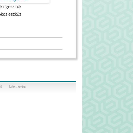
 kiegészítők
okos eszköz
nő
Név szerint