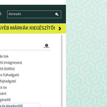
Ó
GYÉB MÁRKÁK KIEGÉSZÍTŐI
is tok
rtó (mágneses)
tó (töltős)
s fülhallgató
fejhallgató
tó öv
pánt
gészitő
k és kiegészítői