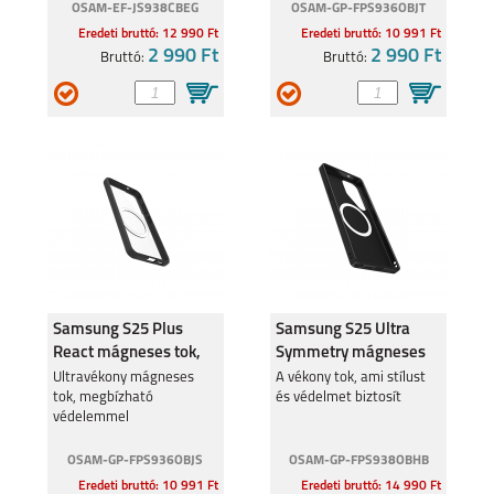
OSAM-EF-JS938CBEG
OSAM-GP-FPS936OBJT
Eredeti bruttó: 12 990 Ft
Eredeti bruttó: 10 991 Ft
2 990 Ft
2 990 Ft
Bruttó:
Bruttó:
Samsung S25 Plus
Samsung S25 Ultra
React mágneses tok,
Symmetry mágneses
Stardust
tok, Fekete
Ultravékony mágneses
A vékony tok, ami stílust
tok, megbízható
és védelmet biztosít
védelemmel
OSAM-GP-FPS936OBJS
OSAM-GP-FPS938OBHB
Eredeti bruttó: 10 991 Ft
Eredeti bruttó: 14 990 Ft