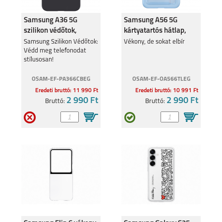
Samsung A36 5G
Samsung A56 5G
szilikon védőtok,
kártyatartós hátlap,
Fekete
Kék
Samsung Szilikon Védőtok:
Vékony, de sokat elbír
Védd meg telefonodat
stílusosan!
OSAM-EF-PA366CBEG
OSAM-EF-OA566TLEG
Eredeti bruttó: 11 990 Ft
Eredeti bruttó: 10 991 Ft
2 990 Ft
2 990 Ft
Bruttó:
Bruttó: