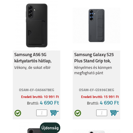
Samsung A56 5G
Samsung Galaxy S25
kártyatartós hátlap,
Plus Stand Grip tok,
Fekete
Fekete
Vékony, de sokat elbír
Kényelmes és könnyen
megfogható pánt
OSAM-EF-OA566TBEG
OSAM-EF-GS936CBEG
Eredeti bruttó: 10 991 Ft
Eredeti bruttó: 15 991 Ft
4 690 Ft
4 690 Ft
Bruttó:
Bruttó: