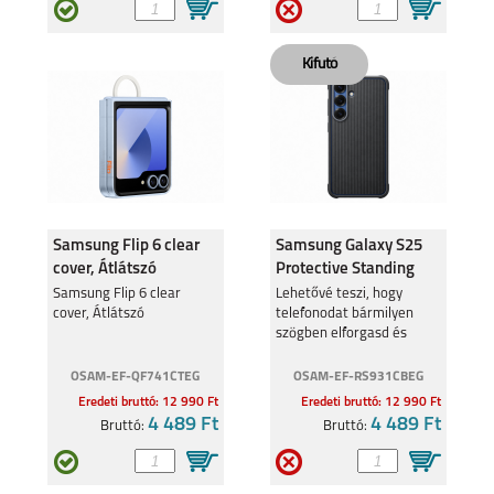
Samsung Flip 6 clear
Samsung Galaxy S25
cover, Átlátszó
Protective Standing
cover tok, Fekete
Samsung Flip 6 clear
Lehetővé teszi, hogy
cover, Átlátszó
telefonodat bármilyen
szögben elforgasd és
kitámaszd.
OSAM-EF-QF741CTEG
OSAM-EF-RS931CBEG
Eredeti bruttó: 12 990 Ft
Eredeti bruttó: 12 990 Ft
4 489 Ft
4 489 Ft
Bruttó:
Bruttó: