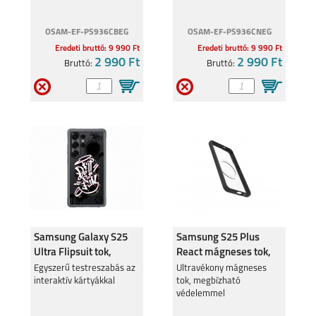
OSAM-EF-PS936CBEG
OSAM-EF-PS936CNEG
Eredeti bruttó: 9 990 Ft
Eredeti bruttó: 9 990 Ft
2 990 Ft
2 990 Ft
Bruttó:
Bruttó:
Samsung Galaxy S25
Samsung S25 Plus
Ultra Flipsuit tok,
React mágneses tok,
Fekete
Fekete
Egyszerű testreszabás az
Ultravékony mágneses
interaktív kártyákkal
tok, megbízható
védelemmel