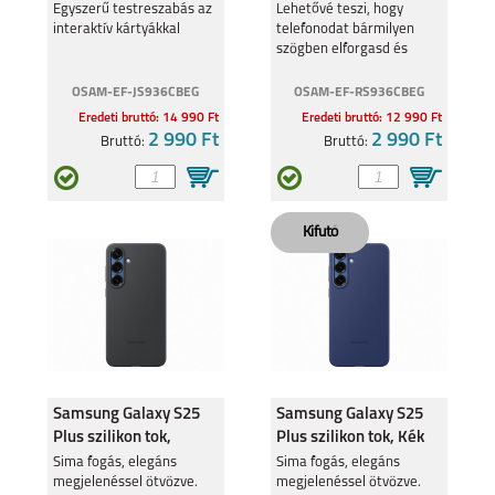
Fekete
Standing cover tok,
Egyszerű testreszabás az
Lehetővé teszi, hogy
interaktív kártyákkal
telefonodat bármilyen
Fekete
szögben elforgasd és
kitámaszd.
OSAM-EF-JS936CBEG
OSAM-EF-RS936CBEG
Eredeti bruttó: 14 990 Ft
Eredeti bruttó: 12 990 Ft
2 990 Ft
2 990 Ft
Bruttó:
Bruttó:
Samsung Galaxy S25
Samsung Galaxy S25
Plus szilikon tok,
Plus szilikon tok, Kék
Fekete
Sima fogás, elegáns
Sima fogás, elegáns
megjelenéssel ötvözve.
megjelenéssel ötvözve.