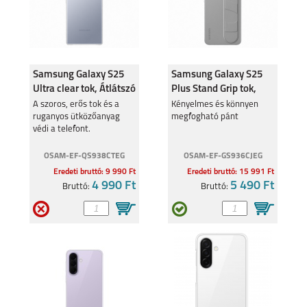
Samsung Galaxy S25
Samsung Galaxy S25
Ultra clear tok, Átlátszó
Plus Stand Grip tok,
Szürke
A szoros, erős tok és a
Kényelmes és könnyen
ruganyos ütközőanyag
megfogható pánt
védi a telefont.
OSAM-EF-QS938CTEG
OSAM-EF-GS936CJEG
Eredeti bruttó: 9 990 Ft
Eredeti bruttó: 15 991 Ft
4 990 Ft
5 490 Ft
Bruttó:
Bruttó: