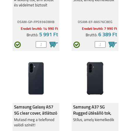
A vékony tok, ami stílust
Stílus, amely kiemelkedik
és védelmet biztosít
OSAM-GP-FPS936OBHB
OSAM-EF-RA576CBEG
Eredeti bruttó: 14 990 Ft
Eredeti bruttó: 7 990 Ft
5 991 Ft
6 389 Ft
Bruttó:
Bruttó:
Samsung Galaxy A57
Samsung A37 5G
5G clear cover, átlátszó
Rugged ütésálló tok,
fekete
Mutasd meg a telefonod
Stílus, amely kiemelkedik
valódi színét!