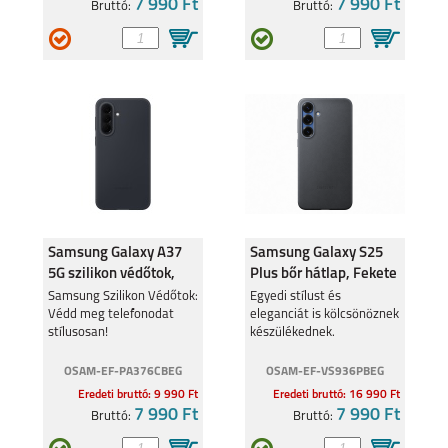
7 990 Ft
7 990 Ft
Bruttó:
Bruttó:
Samsung Galaxy A37
Samsung Galaxy S25
5G szilikon védőtok,
Plus bőr hátlap, Fekete
fekete
Samsung Szilikon Védőtok:
Egyedi stílust és
Védd meg telefonodat
eleganciát is kölcsönöznek
stílusosan!
készülékednek.
OSAM-EF-PA376CBEG
OSAM-EF-VS936PBEG
Eredeti bruttó: 9 990 Ft
Eredeti bruttó: 16 990 Ft
7 990 Ft
7 990 Ft
Bruttó:
Bruttó: