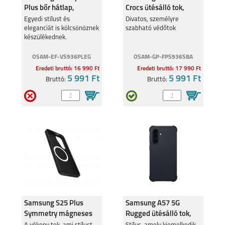
Plus bőr hátlap,
Crocs ütésálló tok,
Világos kék
Fehér
Egyedi stílust és
Divatos, személyre
eleganciát is kölcsönöznek
szabható védőtok
készülékednek.
OSAM-EF-VS936PLEG
OSAM-GP-FPS936SBA
Eredeti bruttó: 16 990 Ft
Eredeti bruttó: 17 990 Ft
5 991 Ft
5 991 Ft
Bruttó:
Bruttó:
Samsung S25 Plus
Samsung A57 5G
Symmetry mágneses
Rugged ütésálló tok,
tok, Fekete
fekete