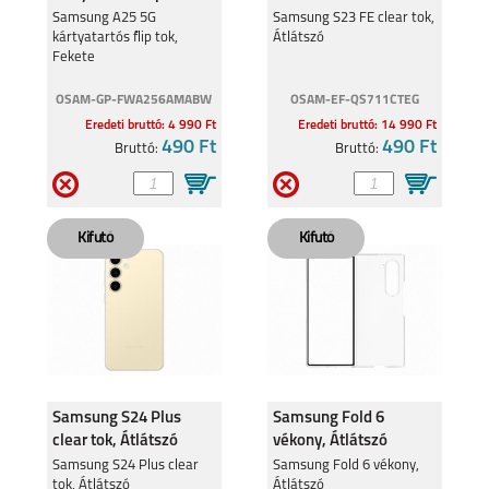
Fekete
Samsung A25 5G
Samsung S23 FE clear tok,
kártyatartós flip tok,
Átlátszó
Fekete
OSAM-GP-FWA256AMABW
OSAM-EF-QS711CTEG
Eredeti bruttó: 4 990 Ft
Eredeti bruttó: 14 990 Ft
490 Ft
490 Ft
Bruttó:
Bruttó:
Samsung S24 Plus
Samsung Fold 6
clear tok, Átlátszó
vékony, Átlátszó
Samsung S24 Plus clear
Samsung Fold 6 vékony,
tok, Átlátszó
Átlátszó