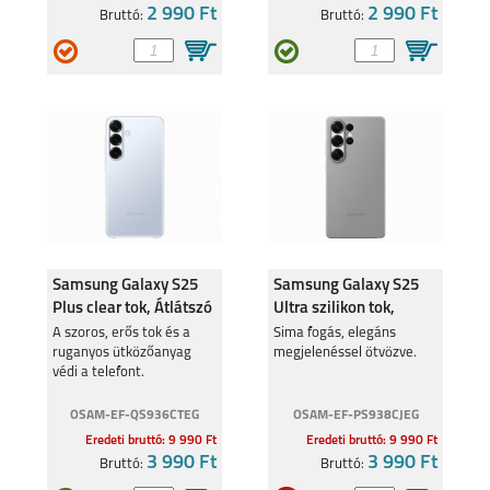
2 990 Ft
2 990 Ft
Bruttó:
Bruttó:
Samsung Galaxy S25
Samsung Galaxy S25
Plus clear tok, Átlátszó
Ultra szilikon tok,
Szürke
A szoros, erős tok és a
Sima fogás, elegáns
ruganyos ütközőanyag
megjelenéssel ötvözve.
védi a telefont.
OSAM-EF-QS936CTEG
OSAM-EF-PS938CJEG
Eredeti bruttó: 9 990 Ft
Eredeti bruttó: 9 990 Ft
3 990 Ft
3 990 Ft
Bruttó:
Bruttó: