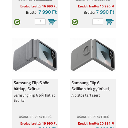
OSAM-EF-PA566CBEG
OSAM-EF-PA566CPEG
Eredeti bruttó: 16 990 Ft
Eredeti bruttó: 16 990 Ft
7 990 Ft
7 990 Ft
Bruttó:
Bruttó:
Samsung Flip 6 bőr
Samsung Flip 6
hátlap, Szürke
Szilikon tok gyűrűvel,
Szürke
Samsung Flip 6 bőr hátlap,
A biztos tartásért
Szürke
OSAM-EF-VF741PJEG
OSAM-EF-PF741TJEG
Eredeti bruttó: 19 990 Ft
Eredeti bruttó: 20 991 Ft