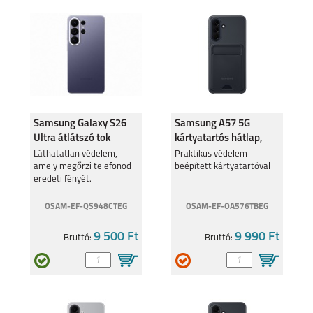
Samsung Galaxy S26
Samsung A57 5G
Ultra átlátszó tok
kártyatartós hátlap,
fekete
Láthatatlan védelem,
Praktikus védelem
amely megőrzi telefonod
beépített kártyatartóval
eredeti fényét.
OSAM-EF-QS948CTEG
OSAM-EF-OA576TBEG
9 500 Ft
9 990 Ft
Bruttó:
Bruttó: