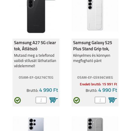
Samsung A27 5G clear
Samsung Galaxy S25
tok, Átlátszó
Plus Stand Grip tok,
Fehér
Mutasd meg a telefonod
Kényelmes és könnyen
valódi stílusát láthatatlan
megfogható pánt
védelemmel!
OSAM-EF-QA276CTEG
OSAM-EF-GS936CWEG
Eredeti bruttó: 15 991 Ft
4 990 Ft
4 990 Ft
Bruttó:
Bruttó: