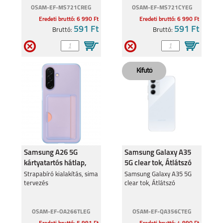
design.
design.
OSAM-EF-MS721CREG
OSAM-EF-MS721CYEG
Eredeti bruttó: 6 990 Ft
Eredeti bruttó: 6 990 Ft
591 Ft
591 Ft
Bruttó:
Bruttó:
Samsung A26 5G
Samsung Galaxy A35
kártyatartós hátlap,
5G clear tok, Átlátszó
Kék
Strapabíró kialakítás, sima
Samsung Galaxy A35 5G
tervezés
clear tok, Átlátszó
OSAM-EF-OA266TLEG
OSAM-EF-QA356CTEG