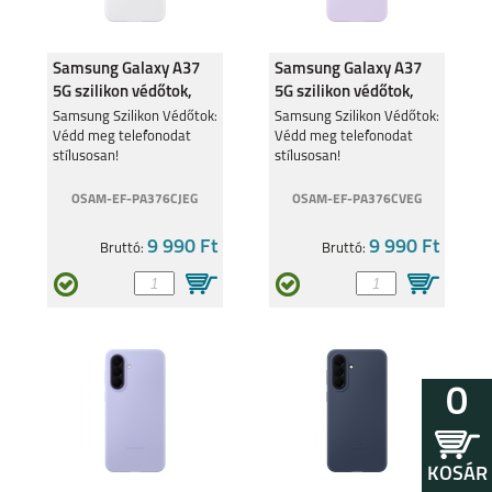
Samsung Galaxy A37
Samsung Galaxy A37
5G szilikon védőtok,
5G szilikon védőtok,
világos szürke
vilgos lila
Samsung Szilikon Védőtok:
Samsung Szilikon Védőtok:
Védd meg telefonodat
Védd meg telefonodat
stílusosan!
stílusosan!
OSAM-EF-PA376CJEG
OSAM-EF-PA376CVEG
9 990 Ft
9 990 Ft
Bruttó:
Bruttó:
0
KOSÁR