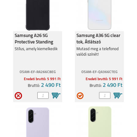
Samsung A26 5G
Samsung A36 5G clear
Protective Standing
tok, Átlátszó
cover, Fekete
Stílus, amely kiemelkedik
Mutasd meg a telefonod
valódi színét!
OSAM-EF-RA266CBEG
OSAM-EF-QA366CTEG
Eredeti bruttó: 5 991 Ft
Eredeti bruttó: 5 991 Ft
2 490 Ft
2 490 Ft
Bruttó:
Bruttó: