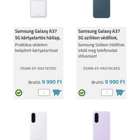
Samsung Galaxy A37
Samsung Galaxy A37
5G kártyatartós hátlap,
5G szilikon védőtok,
világos szürke
sötét zöld
Praktikus védelem
Samsung Szilikon Védőtok:
beépített kártyatartóval
Védd meg telefonodat
stílusosan!
OSAM-EF-OA376TJEG
OSAM-EF-PA376CKEG
9 990 Ft
9 990 Ft
Bruttó:
Bruttó: