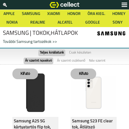
APPLE
SAMSUNG
XIAOMI
HONOR
ÓRA KIEG.
HOMEY
NOKIA
REALME
ALCATEL
GOOGLE
SONY
SAMSUNG | TOKOK,HÁTLAPOK
További Samsung tartozékok >>
Teljes kínálatunk
Csak készleten
Ár szerint növekvő
Ár szerint csökkenő
Név szerint
Samsung A25 5G
Samsung S23 FE clear
kártyatartós flip tok,
tok, Átlátszó