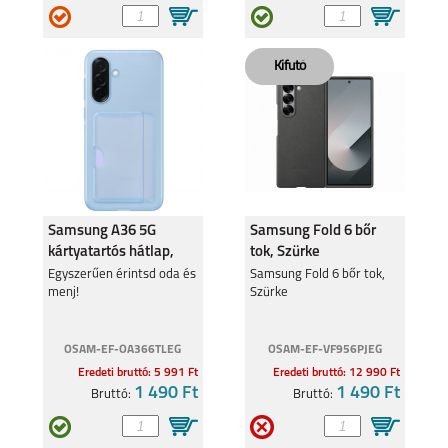
Samsung A36 5G
Samsung Fold 6 bőr
kártyatartós hátlap,
tok, Szürke
Kék
Egyszerűen érintsd oda és
Samsung Fold 6 bőr tok,
menj!
Szürke
OSAM-EF-OA366TLEG
OSAM-EF-VF956PJEG
Eredeti bruttó: 5 991 Ft
Eredeti bruttó: 12 990 Ft
1 490 Ft
1 490 Ft
Bruttó:
Bruttó: