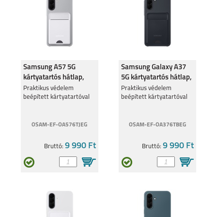
Samsung A57 5G
Samsung Galaxy A37
kártyatartós hátlap,
5G kártyatartós hátlap,
világos szürke
fekete
Praktikus védelem
Praktikus védelem
beépített kártyatartóval
beépített kártyatartóval
OSAM-EF-OA576TJEG
OSAM-EF-OA376TBEG
9 990 Ft
9 990 Ft
Bruttó:
Bruttó: