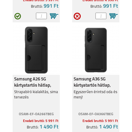
Eredeti bruttó: 5 991 Ft
Eredeti bruttó: 4 990 Ft
991 Ft
991 Ft
Bruttó:
Bruttó:
Samsung A26 5G
Samsung A36 5G
kártyatartós hátlap,
kártyatartós hátlap,
Fekete
Fekete
Strapabíró kialakítás, sima
Egyszerűen érintsd oda és
tervezés
menj!
OSAM-EF-OA266TBEG
OSAM-EF-OA366TBEG
Eredeti bruttó: 5 991 Ft
Eredeti bruttó: 5 991 Ft
1 490 Ft
1 490 Ft
Bruttó:
Bruttó: