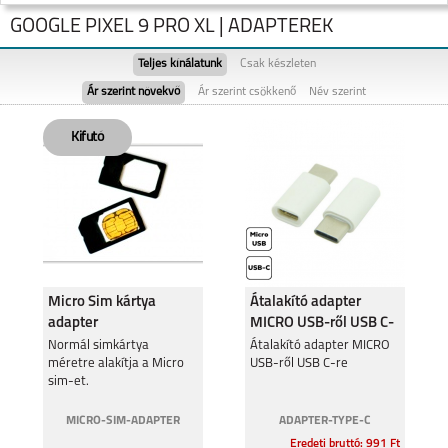
GOOGLE PIXEL 9 PRO XL | ADAPTEREK
Teljes kínálatunk
Csak készleten
Ár szerint növekvő
Ár szerint csökkenő
Név szerint
GOOGLE PIXEL 9
GOOGLE PIXEL 9 PRO
XL
Micro Sim kártya
Átalakító adapter
adapter
MICRO USB-ről USB C-
re
GOOGLE PIXEL 8A
Normál simkártya
Átalakító adapter MICRO
méretre alakítja a Micro
USB-ről USB C-re
sim-et.
MICRO-SIM-ADAPTER
ADAPTER-TYPE-C
Eredeti bruttó: 991 Ft