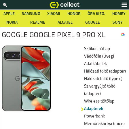
APPLE
SAMSUNG
XIAOMI
HONOR
ÓRA KIEG.
HOMEY
NOKIA
REALME
ALCATEL
GOOGLE
SONY
GOOGLE GOOGLE PIXEL 9 PRO XL
Szilikon hátlap
Védőfólia (Üveg)
Adatkábelek
Hálózati töltő (adapter)
Hálózati töltő (type c)
Szivargyújtó töltő
(adapter)
Wireless töltőlap
Adapterek
Powerbank
Memóriakártya (micro