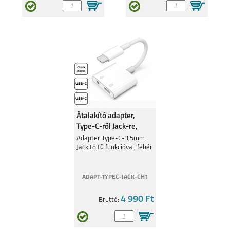
Átalakító adapter,
Type-C-ről Jack-re,
Fehér
Adapter Type-C-3,5mm
Jack töltő funkcióval, fehér
ADAPT-TYPEC-JACK-CH1
4 990 Ft
Bruttó: