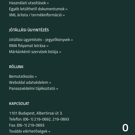
Használati utasítások »
Egyéb letölthető dokumentumok »
XML árlista / termékinformáció »
JÓTÁLLÁSI ÜGYINTÉZÉS
Jótállási ügyintézés - jegyzőkönyvek »
RMA folyamat leírása »
Márkánkénti szervízek listája »
RÓLUNK
Bemutatkozás »
Weboldal adatvédelem »
Panaszvédelmi tájékoztató »
KAPCSOLAT
1101 Budapest, Albertirsai út 3.
Telefon: (06-1) 219-0692, 219-0693
0
Fax: (06-1) 219-0693
További elérhetőségek »