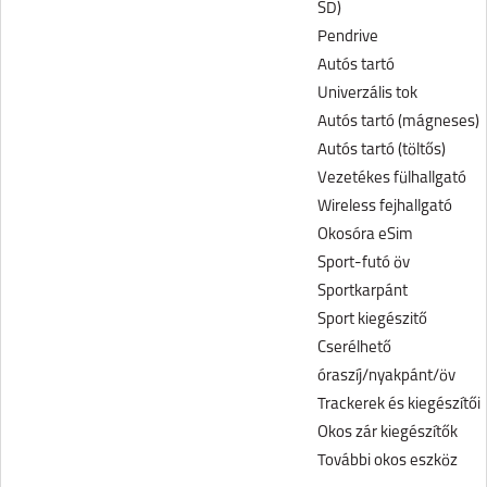
SD)
Pendrive
Autós tartó
Univerzális tok
Autós tartó (mágneses)
Autós tartó (töltős)
Vezetékes fülhallgató
Wireless fejhallgató
Okosóra eSim
Sport-futó öv
Sportkarpánt
Sport kiegészitő
Cserélhető
óraszíj/nyakpánt/öv
Trackerek és kiegészítői
Okos zár kiegészítők
További okos eszköz