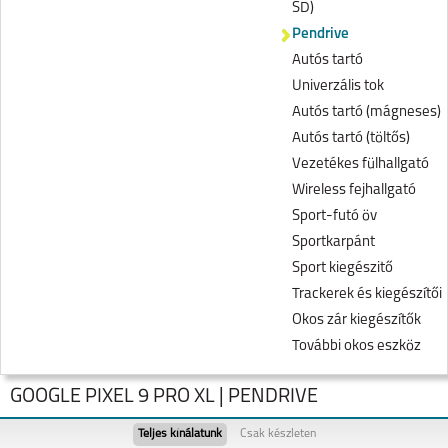
SD)
Pendrive
Autós tartó
Univerzális tok
Autós tartó (mágneses)
Autós tartó (töltős)
Vezetékes fülhallgató
Wireless fejhallgató
Sport-futó öv
Sportkarpánt
Sport kiegészitő
Trackerek és kiegészítői
Okos zár kiegészítők
További okos eszköz
GOOGLE PIXEL 9 PRO XL | PENDRIVE
Teljes kínálatunk
Csak készleten