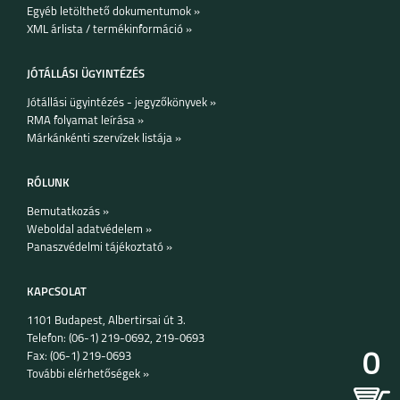
Egyéb letölthető dokumentumok »
XML árlista / termékinformáció »
JÓTÁLLÁSI ÜGYINTÉZÉS
Jótállási ügyintézés - jegyzőkönyvek »
RMA folyamat leírása »
Márkánkénti szervízek listája »
RÓLUNK
Bemutatkozás »
Weboldal adatvédelem »
Panaszvédelmi tájékoztató »
KAPCSOLAT
1101 Budapest, Albertirsai út 3.
Telefon: (06-1) 219-0692, 219-0693
0
Fax: (06-1) 219-0693
További elérhetőségek »