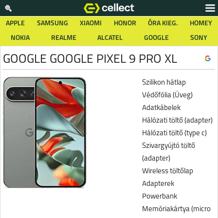
APPLE
SAMSUNG
XIAOMI
HONOR
ÓRA KIEG.
HOMEY
NOKIA
REALME
ALCATEL
GOOGLE
SONY
GOOGLE GOOGLE PIXEL 9 PRO XL
Szilikon hátlap
Védőfólia (Üveg)
Adatkábelek
Hálózati töltő (adapter)
Hálózati töltő (type c)
Szivargyújtó töltő
(adapter)
Wireless töltőlap
Adapterek
Powerbank
Memóriakártya (micro