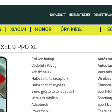
KAPCSOLAT
BEJELENTKEZÉS
REGISZTRÁCI
G
XIAOMI
HONOR
ÓRA KIEG.
E
LME
ALCATEL
GOOGLE
SONY
XEL 9 PRO XL
Szilikon hátlap
Autós ta
Védőfólia (Üveg)
Autós tar
Adatkábelek
Vezetéke
Hálózati töltő (adapter)
Wireless 
Hálózati töltő (type c)
Okosóra
Szivargyújtó töltő (adapter)
Sport-fu
Wireless töltőlap
Sportkar
Adapterek
Sport kie
Powerbank
Cserélhe