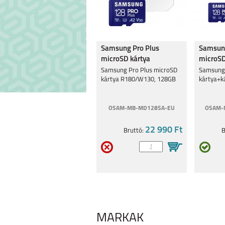
Samsung Pro Plus
Samsung
microSD kártya
microS
R180/W130, 128GB
kártya+
Samsung Pro Plus microSD
Samsung 
kártya R180/W130, 128GB
kártya+k
OSAM-MB-MD128SA-EU
OSAM-
22 990 Ft
Bruttó:
B
MÁRKÁK