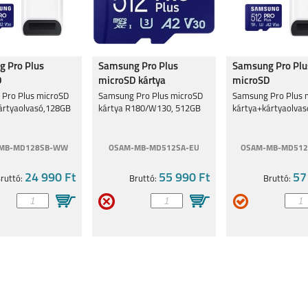
 Pro Plus
Samsung Pro Plus
Samsung Pro Plu
D
microSD kártya
microSD
kártyaolvasó,128GB
R180/W130, 512GB
kártya+kártyaol
Pro Plus microSD
Samsung Pro Plus microSD
Samsung Pro Plus 
ártyaolvasó,128GB
kártya R180/W130, 512GB
kártya+kártyaolva
MB-MD128SB-WW
OSAM-MB-MD512SA-EU
OSAM-MB-MD51
24 990 Ft
55 990 Ft
57
ruttó:
Bruttó:
Bruttó: