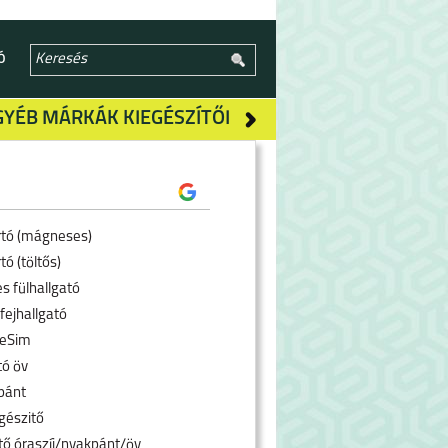
Ó
GYÉB MÁRKÁK KIEGÉSZÍTŐI
rtó (mágneses)
tó (töltős)
s fülhallgató
fejhallgató
 eSim
tó öv
pánt
gészitő
tő óraszíj/nyakpánt/öv