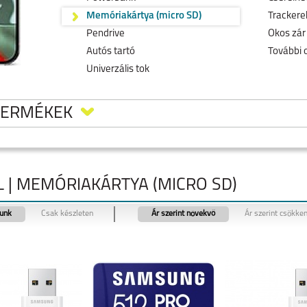
Memóriakártya (micro SD)
Trackerek
Pendrive
Okos zár
Autós tartó
További 
Univerzális tok
TERMÉKEK
L | MEMÓRIAKÁRTYA (MICRO SD)
tunk
Csak készleten
Ár szerint növekvő
Ár szerint csökke
9 PRO
GOOGLE PIXEL 8A