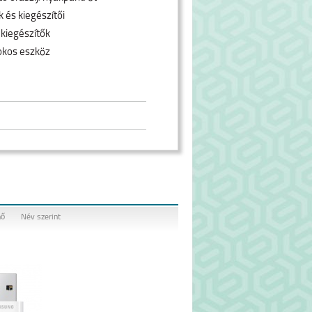
 és kiegészítői
 kiegészítők
okos eszköz
nő
Név szerint