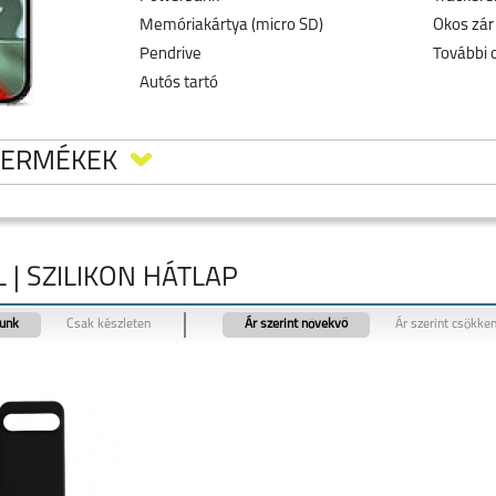
Memóriakártya (micro SD)
Okos zár
Pendrive
További 
Autós tartó
TERMÉKEK
 | SZILIKON HÁTLAP
tunk
Csak készleten
Ár szerint növekvő
Ár szerint csökke
9 PRO
GOOGLE PIXEL 8A