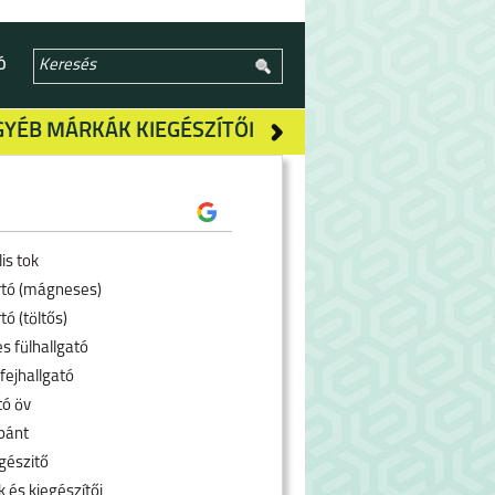
Ó
GYÉB MÁRKÁK KIEGÉSZÍTŐI
is tok
rtó (mágneses)
tó (töltős)
s fülhallgató
fejhallgató
tó öv
pánt
gészitő
 és kiegészítői