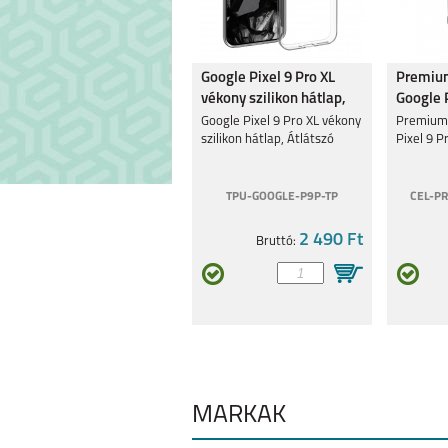
Google Pixel 9 Pro XL
Premium
vékony szilikon hátlap,
Google P
Átlátszó
Fekete
Google Pixel 9 Pro XL vékony
Premium 
szilikon hátlap, Átlátszó
Pixel 9 P
TPU-GOOGLE-P9P-TP
CEL-P
2 490 Ft
Bruttó:
MÁRKÁK