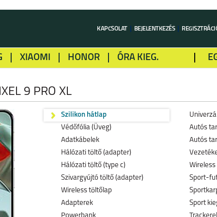
KAPCSOLAT
BEJELENTKEZÉS
REGISZTRÁCI
G
XIAOMI
HONOR
ÓRA KIEG.
E
LME
ALCATEL
GOOGLE
SONY
XEL 9 PRO XL
Szilikon hátlap
Univerzál
Védőfólia (Üveg)
Autós ta
Adatkábelek
Autós tar
Hálózati töltő (adapter)
Vezetéke
Hálózati töltő (type c)
Wireless 
Szivargyújtó töltő (adapter)
Sport-fu
Wireless töltőlap
Sportkar
Adapterek
Sport kie
Powerbank
Trackerek