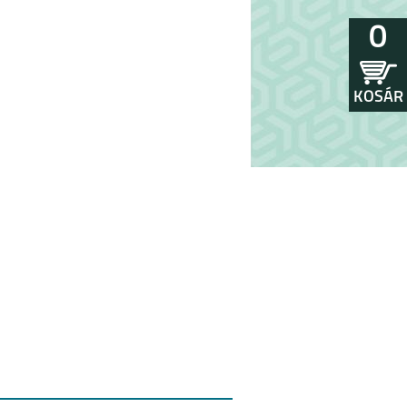
0
KOSÁR