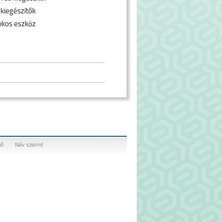
 kiegészítők
okos eszköz
nő
Név szerint