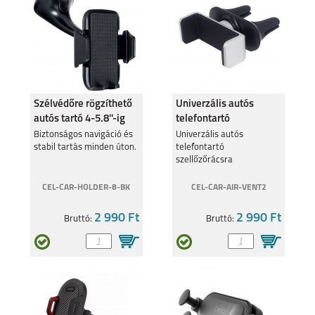
Szélvédőre rögzíthető
Univerzális autós
autós tartó 4-5.8''-ig
telefontartó
szellőzőrácsra
Biztonságos navigáció és
Univerzális autós
stabil tartás minden úton.
telefontartó
szellőzőrácsra
CEL-CAR-HOLDER-8-BK
CEL-CAR-AIR-VENT2
2 990 Ft
2 990 Ft
Bruttó:
Bruttó: