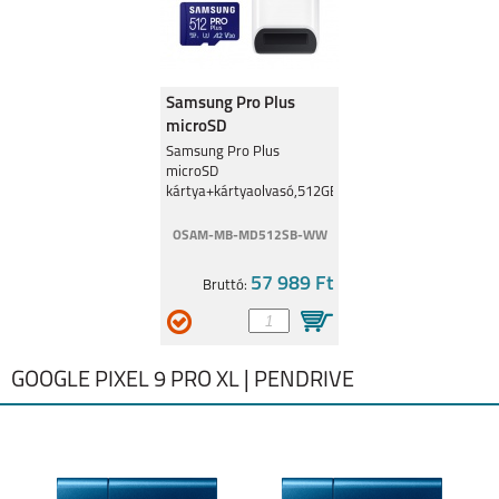
Samsung Pro Plus
microSD
kártya+kártyaolvasó,512GB
Samsung Pro Plus
microSD
kártya+kártyaolvasó,512GB
OSAM-MB-MD512SB-WW
57 989 Ft
Bruttó:
GOOGLE PIXEL 9 PRO XL | PENDRIVE