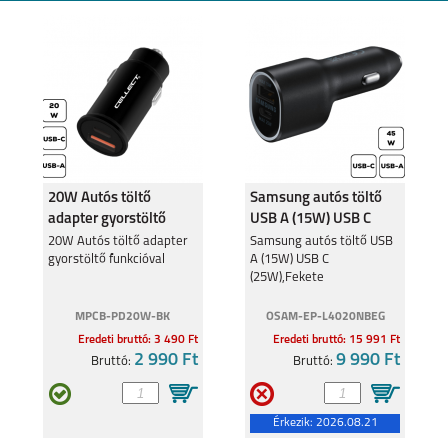
20W Autós töltő
Samsung autós töltő
adapter gyorstöltő
USB A (15W) USB C
funkcióval
(25W),Fekete
20W Autós töltő adapter
Samsung autós töltő USB
gyorstöltő funkcióval
A (15W) USB C
(25W),Fekete
MPCB-PD20W-BK
OSAM-EP-L4020NBEG
Eredeti bruttó: 3 490 Ft
Eredeti bruttó: 15 991 Ft
2 990 Ft
9 990 Ft
Bruttó:
Bruttó:
Érkezik:
2026.08.21