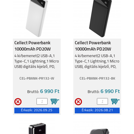
Cellect Powerbank
Cellect Powerbank
10000mAh PD20W
10000mAh PD20W
Fehér PR132
Fekete PR132
4 ki/bemenet(2 USB-A,1
4 ki/bemenet(2 USB-A,1
Type-C,1 Lightning,1 Micro
Type-C,1 Lightning,1 Micro
10000mAh
10000mAh
USB) digitális kijelző, PD,
USB), digitális kijelző, PD,
fehér
fekete
CEL-PBANK-PR132-W
CEL-PBANK-PR132-BK
6 990 Ft
6 990 Ft
Bruttó:
Bruttó:
Érkezik:
2026.09.25
Érkezik:
2026.08.21