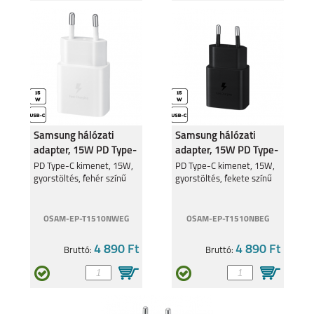
Samsung hálózati
Samsung hálózati
adapter, 15W PD Type-
adapter, 15W PD Type-
C, Fehér
C, Fekete
PD Type-C kimenet, 15W,
PD Type-C kimenet, 15W,
gyorstöltés, fehér színű
gyorstöltés, fekete színű
OSAM-EP-T1510NWEG
OSAM-EP-T1510NBEG
4 890 Ft
4 890 Ft
Bruttó:
Bruttó: