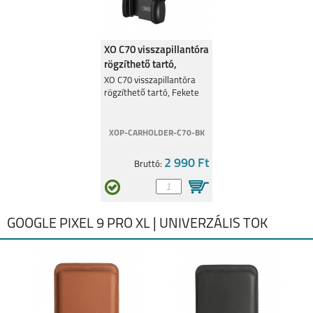
XO C70 visszapillantóra
rögzíthető tartó,
Fekete
XO C70 visszapillantóra
rögzíthető tartó, Fekete
XOP-CARHOLDER-C70-BK
2 990 Ft
Bruttó:
GOOGLE PIXEL 9 PRO XL | UNIVERZÁLIS TOK