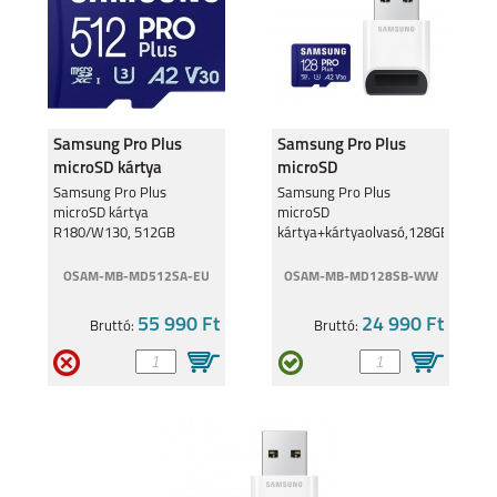
Samsung Pro Plus
Samsung Pro Plus
microSD kártya
microSD
R180/W130, 512GB
kártya+kártyaolvasó,128GB
Samsung Pro Plus
Samsung Pro Plus
microSD kártya
microSD
R180/W130, 512GB
kártya+kártyaolvasó,128GB
OSAM-MB-MD512SA-EU
OSAM-MB-MD128SB-WW
55 990 Ft
24 990 Ft
Bruttó:
Bruttó: