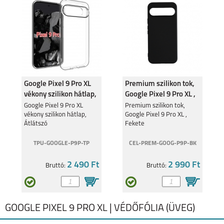
GOOGLE PIXEL 9
GOOGLE PIXEL 9 PRO
XL
Google Pixel 9 Pro XL
Premium szilikon tok,
vékony szilikon hátlap,
Google Pixel 9 Pro XL ,
Átlátszó
Fekete
Google Pixel 9 Pro XL
Premium szilikon tok,
vékony szilikon hátlap,
Google Pixel 9 Pro XL ,
Átlátszó
Fekete
GOOGLE PIXEL 8A
TPU-GOOGLE-P9P-TP
CEL-PREM-GOOG-P9P-BK
2 490 Ft
2 990 Ft
Bruttó:
Bruttó:
GOOGLE PIXEL 9 PRO XL | VÉDŐFÓLIA (ÜVEG)