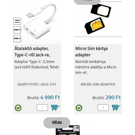
Átalakító adapter,
Micro Sim kártya
Type-C-ről Jack-re,
adapter
Fehér
Adapter Type-C-3,5mm
Normál simkártya
Jack töltő funkcióval, fehér
méretre alakítja a Micro
sim-et.
ADAPT-TYPEC-JACK-CH1
MICRO-SIM-ADAPTER
4 990 Ft
290 Ft
Bruttó:
Bruttó: