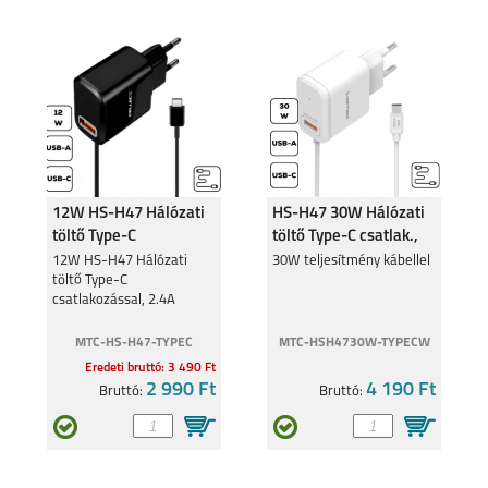
12W HS-H47 Hálózati
HS-H47 30W Hálózati
töltő Type-C
töltő Type-C csatlak.,
csatlakozó,2.4A
Fehér
12W HS-H47 Hálózati
30W teljesítmény kábellel
töltő Type-C
csatlakozással, 2.4A
MTC-HS-H47-TYPEC
MTC-HSH4730W-TYPECW
Eredeti bruttó: 3 490 Ft
2 990 Ft
4 190 Ft
Bruttó:
Bruttó: