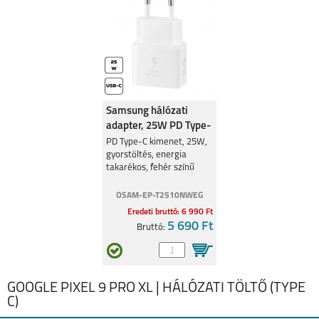
Samsung hálózati
adapter, 25W PD Type-
C
PD Type-C kimenet, 25W,
gyorstöltés, energia
takarékos, fehér színű
OSAM-EP-T2510NWEG
Eredeti bruttó: 6 990 Ft
5 690 Ft
Bruttó:
GOOGLE PIXEL 9 PRO XL | HÁLÓZATI TÖLTŐ (TYPE
C)