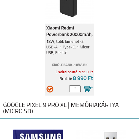
Xiaomi Redmi
Powerbank 20000mAh,
18W, Fekete
18W, több kimenet (2
USB-A, 1 Type-C, 1 Micor
USB) Fekete
XIAO-PBANK-18W-BK
Eredeti bruttó: 9 990 Ft
8 990 Ft
Bruttó:
GOOGLE PIXEL 9 PRO XL | MEMÓRIAKÁRTYA
(MICRO SD)