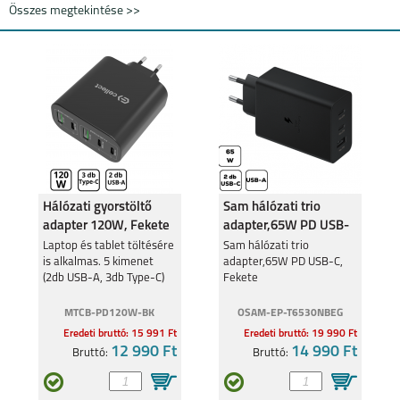
Összes megtekintése >>
Hálózati gyorstöltő
Sam hálózati trio
adapter 120W, Fekete
adapter,65W PD USB-
C, Fekete
Laptop és tablet töltésére
Sam hálózati trio
is alkalmas. 5 kimenet
adapter,65W PD USB-C,
(2db USB-A, 3db Type-C)
Fekete
MTCB-PD120W-BK
OSAM-EP-T6530NBEG
Eredeti bruttó: 15 991 Ft
Eredeti bruttó: 19 990 Ft
12 990 Ft
14 990 Ft
Bruttó:
Bruttó: