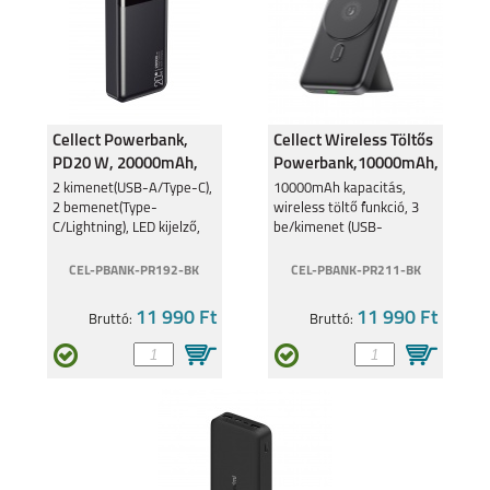
Cellect Powerbank,
Cellect Wireless Töltős
PD20 W, 20000mAh,
Powerbank,10000mAh,
Fekete
Fekete
2 kimenet(USB-A/Type-C),
10000mAh kapacitás,
2 bemenet(Type-
wireless töltő funkció, 3
C/Lightning), LED kijelző,
be/kimenet (USB-
Extra védelem, Fehér
A/2xType-C) kitámasztóval
CEL-PBANK-PR192-BK
CEL-PBANK-PR211-BK
11 990 Ft
11 990 Ft
Bruttó:
Bruttó: