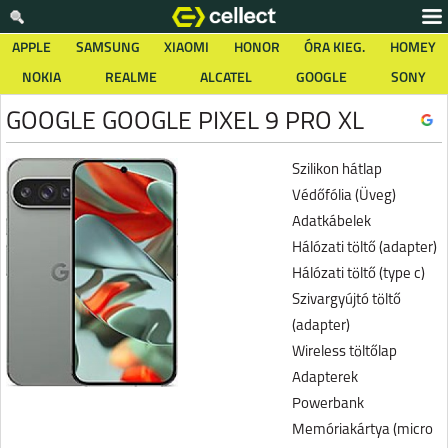
APPLE
SAMSUNG
XIAOMI
HONOR
ÓRA KIEG.
HOMEY
NOKIA
REALME
ALCATEL
GOOGLE
SONY
GOOGLE GOOGLE PIXEL 9 PRO XL
Szilikon hátlap
Védőfólia (Üveg)
Adatkábelek
Hálózati töltő (adapter)
Hálózati töltő (type c)
Szivargyújtó töltő
(adapter)
Wireless töltőlap
Adapterek
Powerbank
Memóriakártya (micro