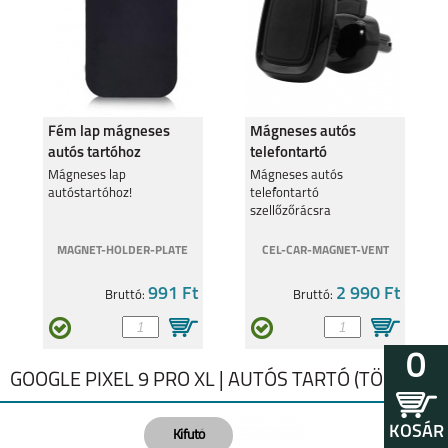
Fém lap mágneses
Mágneses autós
autós tartóhoz
telefontartó
szellőzőrácsra
Mágneses lap
Mágneses autós
autóstartóhoz!
telefontartó
szellőzőrácsra
MAGNET-HOLDER-PLATE
CEL-CAR-MAGNET-VENT
991 Ft
2 990 Ft
Bruttó:
Bruttó:
0
GOOGLE PIXEL 9 PRO XL | AUTÓS TARTÓ (TÖLTŐS)
KOSÁR