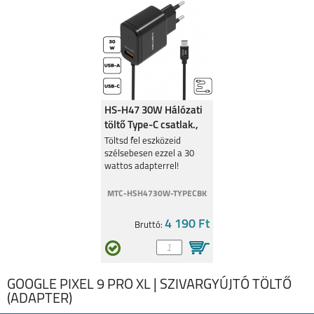
HS-H47 30W Hálózati
töltő Type-C csatlak.,
Fekete
Töltsd fel eszközeid
szélsebesen ezzel a 30
wattos adapterrel!
MTC-HSH4730W-TYPECBK
4 190 Ft
Bruttó:
GOOGLE PIXEL 9 PRO XL | SZIVARGYÚJTÓ TÖLTŐ
(ADAPTER)