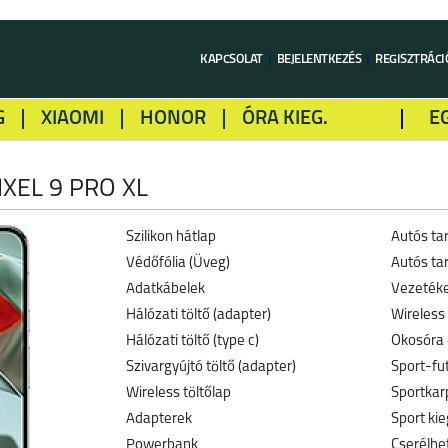
KAPCSOLAT
BEJELENTKEZÉS
REGISZTRÁCI
G
XIAOMI
HONOR
ÓRA KIEG.
E
LME
ALCATEL
GOOGLE
SONY
XEL 9 PRO XL
Szilikon hátlap
Autós ta
Védőfólia (Üveg)
Autós tar
Adatkábelek
Vezetéke
Hálózati töltő (adapter)
Wireless 
Hálózati töltő (type c)
Okosóra
Szivargyújtó töltő (adapter)
Sport-fu
Wireless töltőlap
Sportkar
Adapterek
Sport kie
Powerbank
Cserélhe