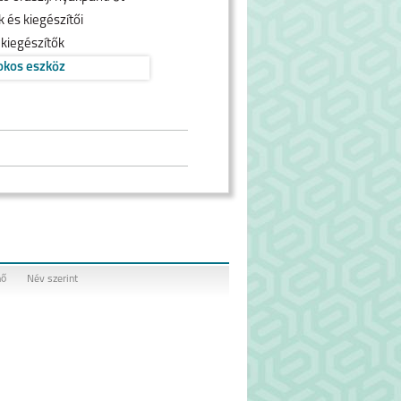
 és kiegészítői
 kiegészítők
okos eszköz
nő
Név szerint