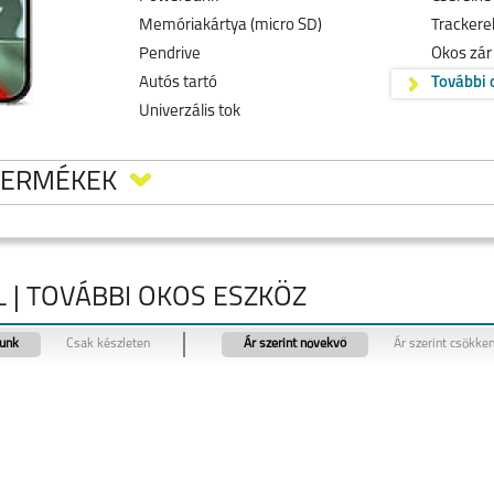
Memóriakártya (micro SD)
Trackerek
Pendrive
Okos zár
Autós tartó
További 
Univerzális tok
TERMÉKEK
L | TOVÁBBI OKOS ESZKÖZ
tunk
Csak készleten
Ár szerint növekvő
Ár szerint csökke
9 PRO
GOOGLE PIXEL 8A