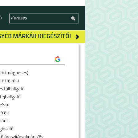
Ó
GYÉB MÁRKÁK KIEGÉSZÍTŐI
rtó (mágneses)
tó (töltős)
s fülhallgató
fejhallgató
 eSim
tó öv
pánt
gészitő
tő óraszíj/nyakpánt/öv