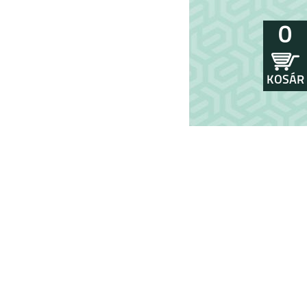
0
KOSÁR