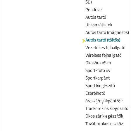
SD)
Pendrive
Autós tartó
Univerzális tok
Autós tartó (mágneses)
Autós tartó (töltős)
Vezetékes fülhallgató
Wireless fejhallgató
Okosóra eSim
Sport-futó öv
Sportkarpánt
Sport kiegészitő
Cserélhető
óraszíj/nyakpánt/öv
Trackerek és kiegészítői
Okos zár kiegészítők
További okos eszköz