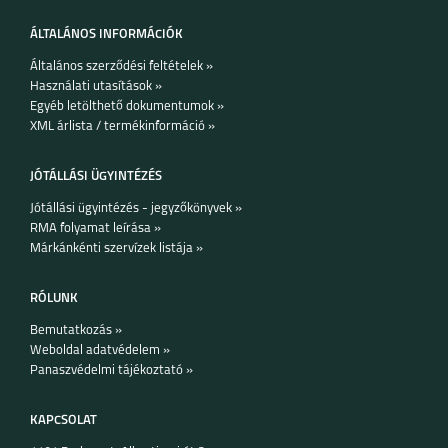
ÁLTALÁNOS INFORMÁCIÓK
Általános szerződési feltételek »
Használati utasítások »
Egyéb letölthető dokumentumok »
XML árlista / termékinformáció »
JÓTÁLLÁSI ÜGYINTÉZÉS
Jótállási ügyintézés - jegyzőkönyvek »
RMA folyamat leírása »
Márkánkénti szervízek listája »
RÓLUNK
Bemutatkozás »
Weboldal adatvédelem »
Panaszvédelmi tájékoztató »
KAPCSOLAT