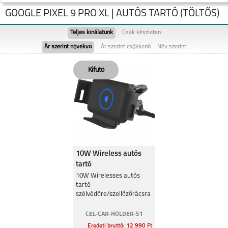
GOOGLE PIXEL 9 PRO XL | AUTÓS TARTÓ (TÖLTŐS)
Teljes kínálatunk
Csak készleten
Ár szerint növekvő
Ár szerint csökkenő
Név szerint
GOOGLE PIXEL 9
GOOGLE PIXEL 9 PRO
XL
10W Wireless autós
tartó
szélvédőre/szellőzőrácsra
GOOGLE PIXEL 8A
10W Wirelesses autós
tartó
szélvédőre/szellőzőrácsra
CEL-CAR-HOLDER-S1
Eredeti bruttó: 12 990 Ft