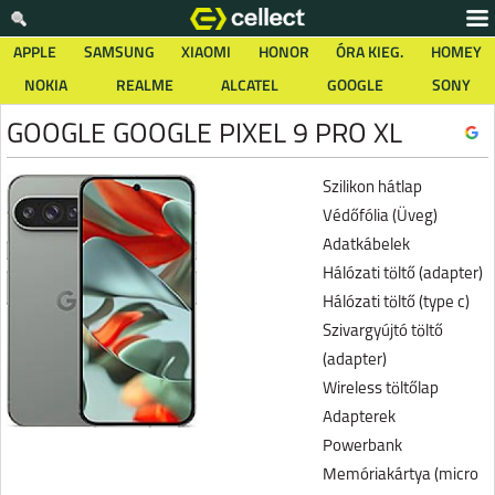
APPLE
SAMSUNG
XIAOMI
HONOR
ÓRA KIEG.
HOMEY
NOKIA
REALME
ALCATEL
GOOGLE
SONY
GOOGLE GOOGLE PIXEL 9 PRO XL
Szilikon hátlap
Védőfólia (Üveg)
Adatkábelek
Hálózati töltő (adapter)
Hálózati töltő (type c)
Szivargyújtó töltő
(adapter)
Wireless töltőlap
Adapterek
Powerbank
Memóriakártya (micro