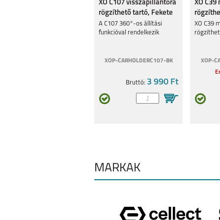
XO C107 visszapillantóra
XO C39 
SAMSUNG GALAXY
SAMSUNG GA
S25
A16 5G
rögzíthető tartó, Fekete
rögzíthe
A C107 360°-os állítási
XO C39 m
funkcióval rendelkezik
rögzíthet
XOP-CARHOLDERC107-BK
XOP-C
Er
SAMSUNG GALAXY
3 990 Ft
SAMSUNG GA
Bruttó:
A35
A55
SAMSUNG GALAXY
SAMSUNG GA
A25 5G
A15 4G/ 5
MÁRKÁK