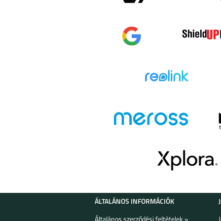
GALAXY Z FOLD 5
SAMSUNG GA
A14 4G
SAMSUNG GALAXY
SAMSUNG GA
S23 ULTRA
S23+
GALAXY Z FLIP4
SAMSUNG GA
A23 5G
ÁLTALÁNOS INFORMÁCIÓK
Általános szerződési feltételek »