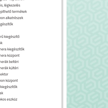
és, légkezelés
píthető termékek
hon alkatrészek
egészítők
rű kiegészítő
ók
era kiegészítők
mera központ
erák beltéri
erák kültéri
ektor
hon központ
 kiegészítők
ak
okos eszköz