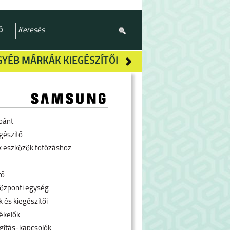
Ó
GYÉB MÁRKÁK KIEGÉSZÍTŐI
pánt
gészitő
k eszközök fotózáshoz
tő
özponti egység
 és kiegészítői
ékelők
ágítás-kapcsolók