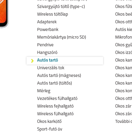
Szivargyújtó töltő (type-c)
Okos fűt
Wireless töltőlap
Okos beé
Adapterek
Okos ott
Powerbank
Autós ki
Memóriakártya (micro SD)
Mikrofon
Pendrive
Okos gyű
Hangszóró
Okos izz
Autós tartó
Okos kam
Univerzális tok
Okos ka
Autós tartó (mágneses)
Okos kam
Autós tartó (töltős)
Okos kam
Mérleg
Okos kon
Vezetékes fülhallgató
Okos ott
Wireless fejhallgató
Okos zár
Wireless fülhallgató
Okos zár
Okos karkötő
További 
Sport-futó öv