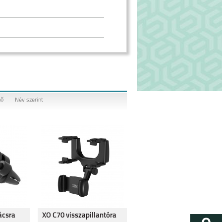
nő
Név szerint
ácsra
XO C70 visszapillantóra