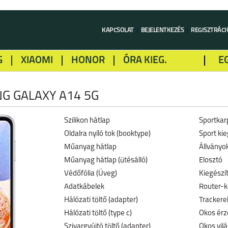
KAPCSOLAT
BEJELENTKEZÉS
REGISZTRÁCI
G
XIAOMI
HONOR
ÓRA KIEG.
E
LME
ALCATEL
GOOGLE
SONY
 GALAXY A14 5G
Szilikon hátlap
Sportkar
Oldalra nyíló tok (booktype)
Sport kie
Műanyag hátlap
Állványo
Műanyag hátlap (ütésálló)
Elosztó
Védőfólia (Üveg)
Kiegészí
Adatkábelek
Router-k
Hálózati töltő (adapter)
Trackerek
Hálózati töltő (type c)
Okos érz
Szivargyújtó töltő (adapter)
Okos vil