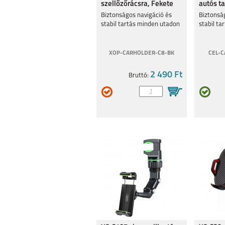
szellőzőrácsra, Fekete
autós ta
Biztonságos navigáció és
Biztonsá
stabil tartás minden utadon
stabil ta
XOP-CARHOLDER-C8-BK
CEL-C
SAMSUNG S25 FE
SAMSUNG GA
2 490 Ft
Bruttó:
A17
SAMSUNG GALAXY
SAMSUNG GA
A56 5G
A36 5G