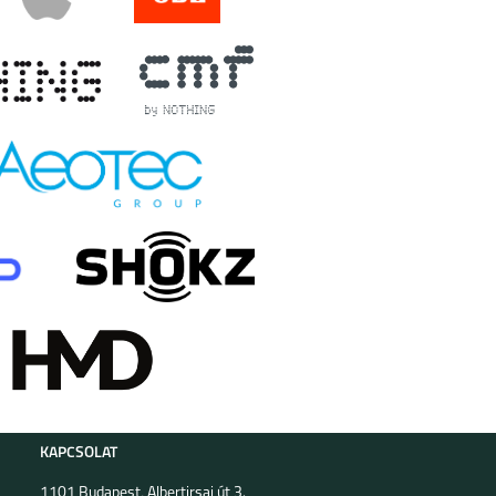
KAPCSOLAT
1101 Budapest, Albertirsai út 3.