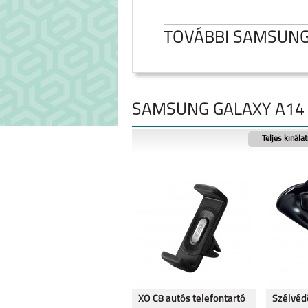
TOVÁBBI SAMSUN
SAMSUNG GALAXY A14 
Teljes kínála
SAMSUNG GALAXY
SAMSUNG GA
FOLD8
FOLD8 ULT
SAMSUNG GALAXY
SAMSUNG GA
XO C8 autós telefontartó
Szélvéd
S26 ULTRA
A27