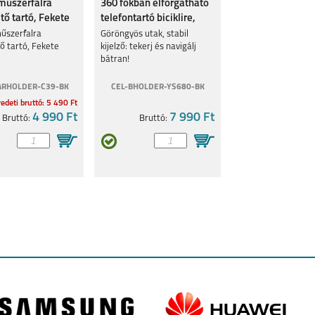
műszerfalra
360 fokban elforgatható
LAXY
SAMSUNG GALAXY
SAMSUNG GALAXY Z
SAMSUNG GALAXY Z
S24FE
FLIP6
FOLD6
tő tartó, Fekete
telefontartó biciklire,
Fekete
űszerfalra
Göröngyös utak, stabil
ő tartó, Fekete
kijelző: tekerj és navigálj
bátran!
ARHOLDER-C39-BK
CEL-BHOLDER-YS680-BK
edeti bruttó: 5 490 Ft
LAXY
4 990 Ft
SAMSUNG GALAXY
SAMSUNG GALAXY
7 990 Ft
SAMSUNG GALAXY
Bruttó:
Bruttó:
S24 ULTRA
S24+
S24
LAXY
SAMSUNG GALAXY
SAMSUNG GALAXY
GALAXY Z FLIP 5
G
A05S
S23 FE