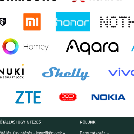
LAXY
SAMSUNG GALAXY
SAMSUNG GALAXY
SAMSUNG GALAXY
A14 5G
A34 5G
A54 5G
LAXY
SAMSUNG GALAXY
SAMSUNG GALAXY
GALAXY Z FOLD4
S23
A04S
LAXY
SAMSUNG GALAXY
SAMSUNG GALAXY
SAMSUNG GALAXY
A33 5G
A13 5G
A13 4G
JÓTÁLLÁSI ÜGYINTÉZÉS
RÓLUNK
Jótállási ügyintézés - jegyzőkönyvek »
Bemutatkozás »