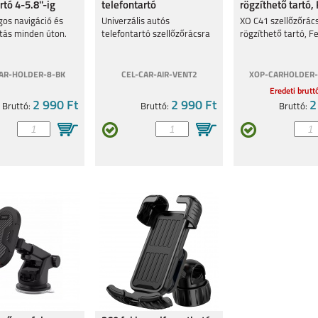
rtó 4-5.8''-ig
telefontartó
rögzíthető tartó,
szellőzőrácsra
gos navigáció és
Univerzális autós
XO C41 szellőzőrác
rtás minden úton.
telefontartó szellőzőrácsra
rögzíthető tartó, F
AR-HOLDER-8-BK
CEL-CAR-AIR-VENT2
XOP-CARHOLDER-
Eredeti brutt
LAXY
SAMSUNG GALAXY Z
SAMSUNG GALAXY Z
SAMSUNG GALAXY Z
2 990 Ft
2 990 Ft
2
Bruttó:
Bruttó:
Bruttó:
FOLD7
FLIP7 FE
FLIP7
LAXY
SAMSUNG GALAXY
SAMSUNG GALAXY
SAMSUNG GALAXY
A26 5G
S25 PLUS
S25 ULTRA