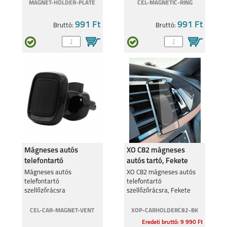
MAGNET-HOLDER-PLATE
CEL-MAGNETIC-RING
991 Ft
991 Ft
Bruttó:
Bruttó:
SAMSUNG GALAXY
SAMSUNG GALAXY
S26 PLUS
S26 ULTRA
SAMSUNG GALAXY
SAMSUNG GALAXY
A27
A37
Mágneses autós
XO C82 mágneses
telefontartó
autós tartó, Fekete
szellőzőrácsra
Mágneses autós
XO C82 mágneses autós
telefontartó
telefontartó
szellőzőrácsra
szellőzőrácsra, Fekete
SAMSUNG GALAXY
SAMSUNG GALAXY
A57
S25 EDGE
CEL-CAR-MAGNET-VENT
XOP-CARHOLDERC82-BK
Eredeti bruttó: 9 990 Ft