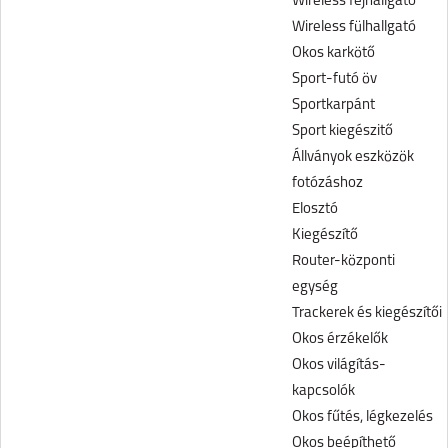
Wireless fejhallgató
Wireless fülhallgató
Okos karkötő
Sport-futó öv
Sportkarpánt
Sport kiegészitő
Állványok eszközök
fotózáshoz
Elosztó
Kiegészítő
Router-központi
egység
Trackerek és kiegészítői
Okos érzékelők
Okos világítás-
kapcsolók
Okos fűtés, légkezelés
Okos beépíthető