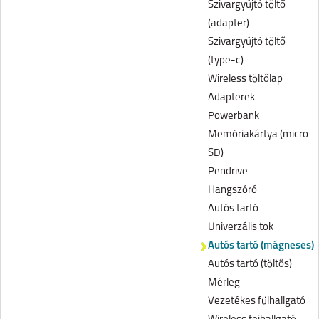
Szivargyújtó töltő
(adapter)
Szivargyújtó töltő
(type-c)
Wireless töltőlap
Adapterek
Powerbank
Memóriakártya (micro
SD)
Pendrive
Hangszóró
Autós tartó
Univerzális tok
Autós tartó (mágneses)
Autós tartó (töltős)
Mérleg
Vezetékes fülhallgató