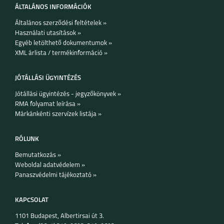
S25
A16 5G
ÁLTALÁNOS INFORMÁCIÓK
Általános szerződési feltételek »
Használati utasítások »
Egyéb letölthető dokumentumok »
XML árlista / termékinformáció »
SAMSUNG GALAXY
SAMSUNG GALAXY Z
JÓTÁLLÁSI ÜGYINTÉZÉS
S24FE
FLIP6
Jótállási ügyintézés - jegyzőkönyvek »
RMA folyamat leírása »
Márkánkénti szervízek listája »
RÓLUNK
SAMSUNG GALAXY Z
SAMSUNG GALAXY
Bemutatkozás »
FOLD6
A35
Weboldal adatvédelem »
Panaszvédelmi tájékoztató »
KAPCSOLAT
1101 Budapest, Albertirsai út 3.