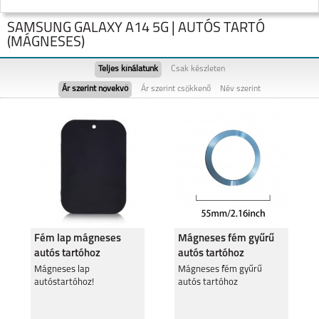
SAMSUNG GALAXY A14 5G | AUTÓS TARTÓ
(MÁGNESES)
Teljes kínálatunk
Csak készleten
Ár szerint növekvő
Ár szerint csökkenő
Név szerint
SAMSUNG GALAXY
SAMSUNG GALAXY
FOLD8
FOLD8 ULTRA
Fém lap mágneses
Mágneses fém gyűrű
autós tartóhoz
autós tartóhoz
SAMSUNG GALAXY
SAMSUNG GALAXY
FLIP8
S26
Mágneses lap
Mágneses fém gyűrű
autóstartóhoz!
autós tartóhoz