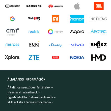
GALAXY Z FOLD4
GALAXY Z FLIP4
SAMSUNG GALAXY
SAMSUNG GALAXY
A23 5G
A33 5G
ÁLTALÁNOS INFORMÁCIÓK
Általános szerződési feltételek »
Használati utasítások »
Egyéb letölthető dokumentumok »
SAMSUNG GALAXY
SAMSUNG GALAXY
XML árlista / termékinformáció »
A13 5G
A13 4G