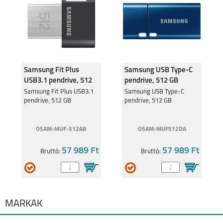
SAMSUNG GALAXY
SAMSUNG GALAXY
A34 5G
A54 5G
Samsung Fit Plus
Samsung USB Type-C
USB3.1 pendrive, 512
pendrive, 512 GB
GB
Samsung Fit Plus USB3.1
Samsung USB Type-C
pendrive, 512 GB
pendrive, 512 GB
SAMSUNG GALAXY
SAMSUNG GALAXY
S23 ULTRA
S23+
OSAM-MUF-512AB
OSAM-MUF512DA
57 989 Ft
57 989 Ft
Bruttó:
Bruttó:
SAMSUNG GALAXY
SAMSUNG GALAXY
S23
A04S
MÁRKÁK