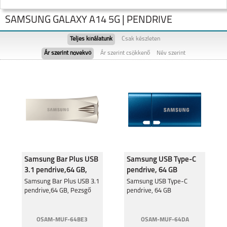
SAMSUNG GALAXY A14 5G | PENDRIVE
Teljes kínálatunk
Csak készleten
Ár szerint növekvő
Ár szerint csökkenő
Név szerint
SAMSUNG GALAXY
SAMSUNG GALAXY
FOLD8
FOLD8 ULTRA
Samsung Bar Plus USB
Samsung USB Type-C
3.1 pendrive,64 GB,
pendrive, 64 GB
Pezsgő
SAMSUNG GALAXY
Samsung Bar Plus USB 3.1
SAMSUNG GALAXY
Samsung USB Type-C
FLIP8
S26
pendrive,64 GB, Pezsgő
pendrive, 64 GB
OSAM-MUF-64BE3
OSAM-MUF-64DA