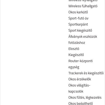
Wireless fejhallgató
Wireless fülhallgató
Okos karkötő
Sport-futó öv
Sportkarpánt
Sport kiegészitő
Állványok eszközök
fotózáshoz
Elosztó
Kiegészítő
Router-központi
egység
Trackerek és kiegészítői
Okos érzékelők
Okos világítás-
kapcsolók
Okos fűtés, légkezelés
Okos beépíthető