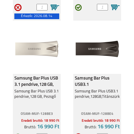
Érkezik:
2026.08.14
SAMSUNG S25 FE
SAMSUNG GALAXY
A17
SAMSUNG GALAXY Z
SAMSUNG GALAXY Z
Samsung Bar Plus USB
Samsung Bar Plus
FOLD7
FLIP7 FE
3.1 pendrive,128 GB,
USB3.1
Pezsgő
pendrive,128GB,Titánszürke
Samsung Bar Plus USB 3.1
Samsung Bar Plus USB3.1
pendrive,128 GB, Pezsgő
pendrive,128GB,Titánszürke
OSAM-MUF-128BE3
OSAM-MUF-128BE4
Eredeti bruttó: 18 990 Ft
Eredeti bruttó: 18 990 Ft
SAMSUNG GALAXY Z
SAMSUNG GALAXY
16 990 Ft
16 990 Ft
FLIP7
A56 5G
Bruttó:
Bruttó: