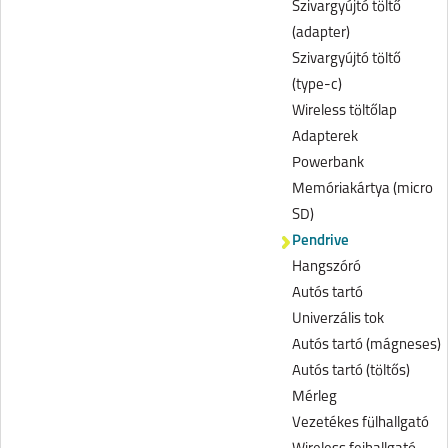
Szivargyújtó töltő
(adapter)
Szivargyújtó töltő
(type-c)
Wireless töltőlap
Adapterek
Powerbank
Memóriakártya (micro
SD)
Pendrive
Hangszóró
Autós tartó
Univerzális tok
Autós tartó (mágneses)
Autós tartó (töltős)
Mérleg
Vezetékes fülhallgató