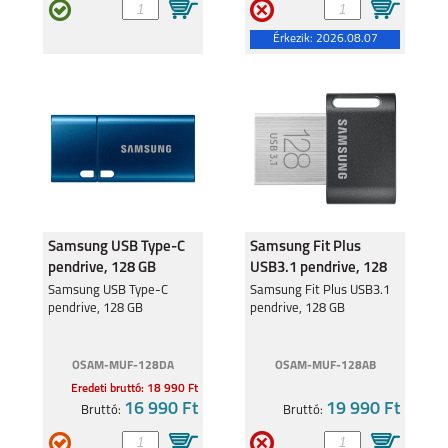
Érkezik:
2026.08.07
SAMSUNG GALAXY
SAMSUNG GALAXY
A36 5G
A26 5G
Samsung USB Type-C
Samsung Fit Plus
pendrive, 128 GB
USB3.1 pendrive, 128
SAMSUNG GALAXY
SAMSUNG GALAXY
GB
Samsung USB Type-C
Samsung Fit Plus USB3.1
S25 PLUS
S25 ULTRA
pendrive, 128 GB
pendrive, 128 GB
OSAM-MUF-128DA
OSAM-MUF-128AB
Eredeti bruttó: 18 990 Ft
16 990 Ft
19 990 Ft
Bruttó:
Bruttó:
SAMSUNG GALAXY
SAMSUNG GALAXY