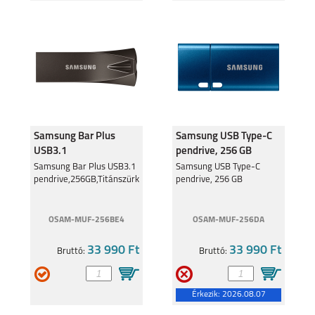
SAMSUNG GALAXY
SAMSUNG GALAXY
A55
S24 ULTRA
SAMSUNG GALAXY
SAMSUNG GALAXY
S24+
S24
Samsung Bar Plus
Samsung USB Type-C
USB3.1
pendrive, 256 GB
pendrive,256GB,Titánszürke
Samsung Bar Plus USB3.1
Samsung USB Type-C
pendrive,256GB,Titánszürke
pendrive, 256 GB
OSAM-MUF-256BE4
OSAM-MUF-256DA
SAMSUNG GALAXY
SAMSUNG GALAXY
A25 5G
A15 4G/ 5G
33 990 Ft
33 990 Ft
Bruttó:
Bruttó:
Érkezik:
2026.08.07