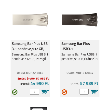
SAMSUNG GALAXY
SAMSUNG GALAXY
A05S
S23 FE
Samsung Bar Plus USB
Samsung Bar Plus
GALAXY Z FLIP 5
GALAXY Z FOLD 5
3.1 pendrive,512 GB,
USB3.1
Pezsgő
pendrive,512GB,Titánszürke
Samsung Bar Plus USB 3.1
Samsung Bar Plus USB3.1
pendrive,512 GB, Pezsgő
pendrive,512GB,Titánszürke
OSAM-MUF-512BE3
OSAM-MUF-512BE4
Eredeti bruttó: 57 989 Ft
44 990 Ft
57 989 Ft
Bruttó:
Bruttó:
SAMSUNG GALAXY
SAMSUNG GALAXY
A14 4G
A14 5G