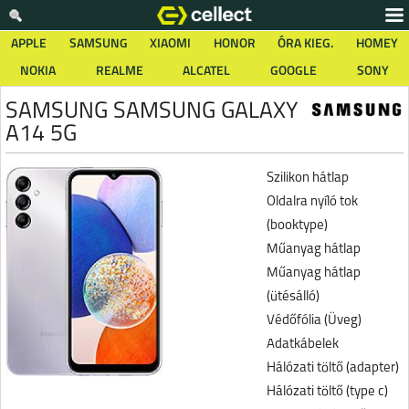
APPLE
SAMSUNG
XIAOMI
HONOR
ÓRA KIEG.
HOMEY
NOKIA
REALME
ALCATEL
GOOGLE
SONY
SAMSUNG SAMSUNG GALAXY
A14 5G
Szilikon hátlap
Oldalra nyíló tok
(booktype)
Műanyag hátlap
Műanyag hátlap
(ütésálló)
Védőfólia (Üveg)
Adatkábelek
Hálózati töltő (adapter)
Hálózati töltő (type c)