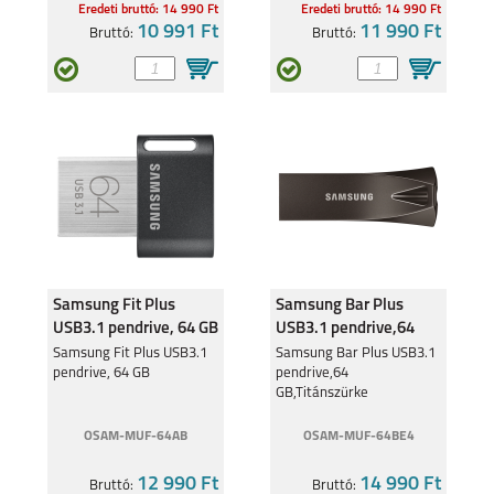
Eredeti bruttó: 14 990 Ft
Eredeti bruttó: 14 990 Ft
10 991 Ft
11 990 Ft
Bruttó:
Bruttó:
SAMSUNG GALAXY
SAMSUNG GALAXY
S26 PLUS
S26 ULTRA
SAMSUNG GALAXY
SAMSUNG GALAXY
A27
A37
Samsung Fit Plus
Samsung Bar Plus
USB3.1 pendrive, 64 GB
USB3.1 pendrive,64
GB,Titánszürke
Samsung Fit Plus USB3.1
Samsung Bar Plus USB3.1
pendrive, 64 GB
pendrive,64
GB,Titánszürke
SAMSUNG GALAXY
SAMSUNG GALAXY
OSAM-MUF-64AB
OSAM-MUF-64BE4
A57
S25 EDGE
12 990 Ft
14 990 Ft
Bruttó:
Bruttó: