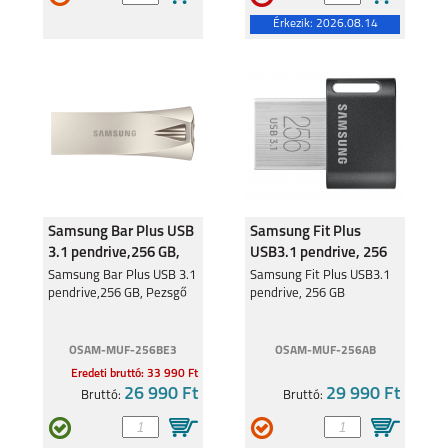
S25
A16 5G
Érkezik:
2026.08.14
SAMSUNG GALAXY
SAMSUNG GALAXY Z
S24FE
FLIP6
Samsung Bar Plus USB
Samsung Fit Plus
3.1 pendrive,256 GB,
USB3.1 pendrive, 256
Pezsgő
GB
Samsung Bar Plus USB 3.1
Samsung Fit Plus USB3.1
pendrive,256 GB, Pezsgő
pendrive, 256 GB
SAMSUNG GALAXY Z
SAMSUNG GALAXY
FOLD6
A35
OSAM-MUF-256BE3
OSAM-MUF-256AB
Eredeti bruttó: 33 990 Ft
26 990 Ft
29 990 Ft
Bruttó:
Bruttó: