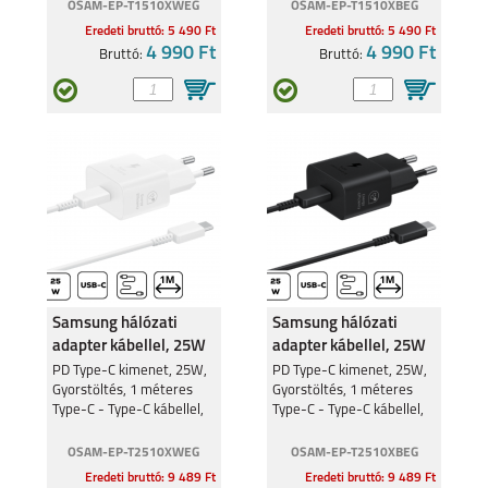
OSAM-EP-T1510XWEG
OSAM-EP-T1510XBEG
Eredeti bruttó: 5 490 Ft
Eredeti bruttó: 5 490 Ft
4 990 Ft
4 990 Ft
Bruttó:
Bruttó:
SAMSUNG GALAXY
SAMSUNG GALAXY
S26 PLUS
S26 ULTRA
SAMSUNG GALAXY
SAMSUNG GALAXY
A27
A37
Samsung hálózati
Samsung hálózati
adapter kábellel, 25W
adapter kábellel, 25W
PD Type-C kimenet, 25W,
PD Type-C kimenet, 25W,
Gyorstöltés, 1 méteres
Gyorstöltés, 1 méteres
Type-C - Type-C kábellel,
Type-C - Type-C kábellel,
SAMSUNG GALAXY
SAMSUNG GALAXY
Fehér
Fekete
A57
S25 EDGE
OSAM-EP-T2510XWEG
OSAM-EP-T2510XBEG
Eredeti bruttó: 9 489 Ft
Eredeti bruttó: 9 489 Ft