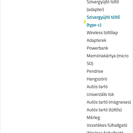
Szivargyújtó töltő
(adapter)
Szivargyújtó töltő
(type-c)
Wireless töltőlap
Adapterek
Powerbank
Memóriakártya (micro
SD)
Pendrive
Hangszóró
Autós tartó
Univerzális tok
Autós tartó (mágneses)
Autós tartó (töltős)
Mérleg
Vezetékes fülhallgató