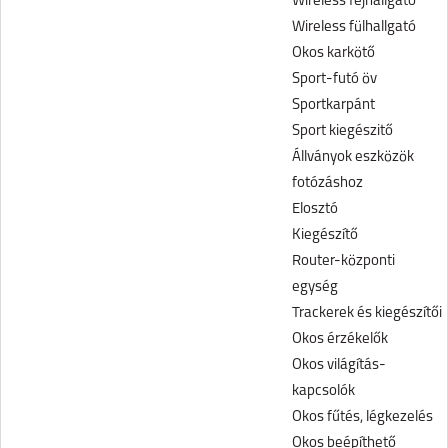
Wireless fejhallgató
Wireless fülhallgató
Okos karkötő
Sport-futó öv
Sportkarpánt
Sport kiegészitő
Állványok eszközök
fotózáshoz
Elosztó
Kiegészítő
Router-központi
egység
Trackerek és kiegészítői
Okos érzékelők
Okos világítás-
kapcsolók
Okos fűtés, légkezelés
Okos beépíthető