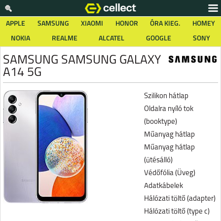
APPLE
SAMSUNG
XIAOMI
HONOR
ÓRA KIEG.
HOMEY
NOKIA
REALME
ALCATEL
GOOGLE
SONY
SAMSUNG SAMSUNG GALAXY
A14 5G
Szilikon hátlap
Oldalra nyíló tok
(booktype)
Műanyag hátlap
Műanyag hátlap
(ütésálló)
Védőfólia (Üveg)
Adatkábelek
Hálózati töltő (adapter)
Hálózati töltő (type c)