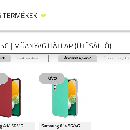
G TERMÉKEK
5G | MŰANYAG HÁTLAP (ÜTÉSÁLLÓ)
tunk
Csak készleten
Ár szerint növekvő
Ár szerint csökke
LAXY
SAMSUNG GALAXY
SAMSUNG GALAXY
SAMSUNG GALAXY
RA
FLIP8
S26
S26 PLUS
LAXY
SAMSUNG GALAXY
SAMSUNG GALAXY
SAMSUNG GALAXY
g A14 5G/4G
Samsung A14 5G/4G
A37
A57
S25 EDGE