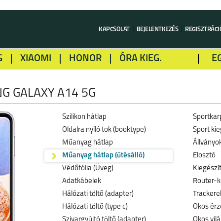
KAPCSOLAT
BEJELENTKEZÉS
REGISZTRÁCI
G
XIAOMI
HONOR
ÓRA KIEG.
E
LME
ALCATEL
GOOGLE
SONY
 GALAXY A14 5G
Szilikon hátlap
Sportkar
Oldalra nyíló tok (booktype)
Sport kie
Műanyag hátlap
Állványo
Műanyag hátlap (ütésálló)
Elosztó
Védőfólia (Üveg)
Kiegészí
Adatkábelek
Router-k
Hálózati töltő (adapter)
Trackerek
Hálózati töltő (type c)
Okos érz
Szivargyújtó töltő (adapter)
Okos vil