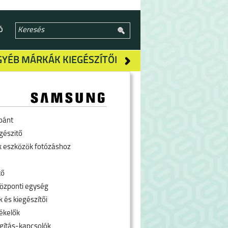
Ó
GYÉB MÁRKÁK KIEGÉSZÍTŐI
pánt
gészitő
k eszközök fotózáshoz
tő
özponti egység
 és kiegészítői
ékelők
ágítás-kapcsolók