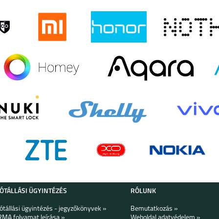
LAXY
SAMSUNG GALAXY
SAMSUNG GALAXY Z
SAMSUNG GALAXY Z
S24FE
FLIP6
FOLD6
LAXY
SAMSUNG GALAXY
SAMSUNG GALAXY
SAMSUNG GALAXY
S24 ULTRA
S24+
S24
LAXY
SAMSUNG GALAXY
SAMSUNG GALAXY
GALAXY Z FLIP 5
G
A05S
S23 FE
JÓTÁLLÁSI ÜGYINTÉZÉS
RÓLUNK
Jótállási ügyintézés - jegyzőkönyvek »
Bemutatkozás »
RMA folyamat leírása »
Weboldal adatvédelem »