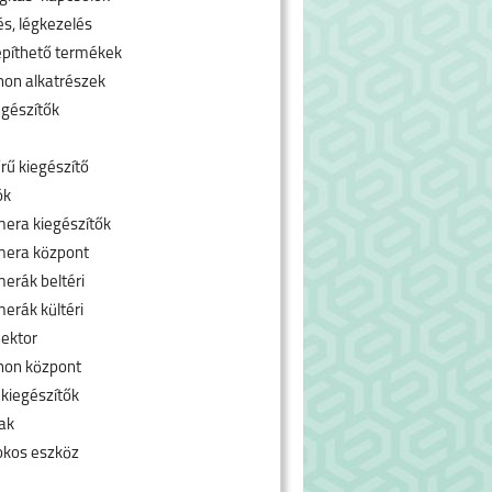
és, légkezelés
píthető termékek
hon alkatrészek
egészítők
rű kiegészítő
ók
era kiegészítők
mera központ
erák beltéri
erák kültéri
ektor
hon központ
 kiegészítők
ak
okos eszköz