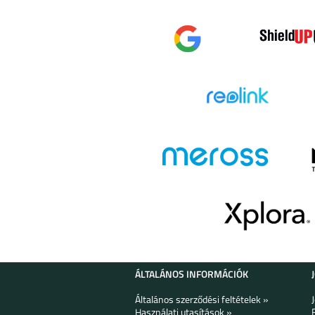
SAMSUNG GALAXY
SAMSUNG GA
S25
A16 5G
SAMSUNG GALAXY
SAMSUNG GA
A35
A55
SAMSUNG GALAXY
SAMSUNG GA
A25 5G
A15 4G/ 5
ÁLTALÁNOS INFORMÁCIÓK
Általános szerződési feltételek »
Használati utasítások »