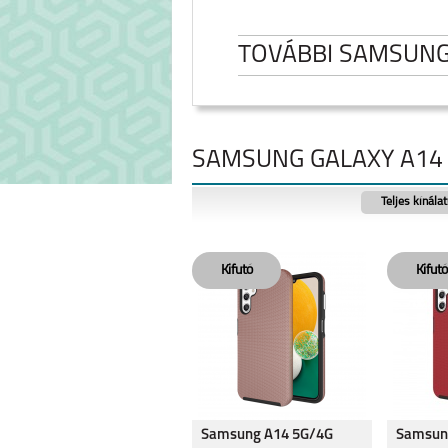
TOVÁBBI SAMSUN
SAMSUNG GALAXY A14 
Teljes kínála
SAMSUNG GALAXY
SAMSUNG GA
FOLD8
FOLD8 ULT
SAMSUNG GALAXY
SAMSUNG GA
Samsung A14 5G/4G
Samsun
S26 ULTRA
A27