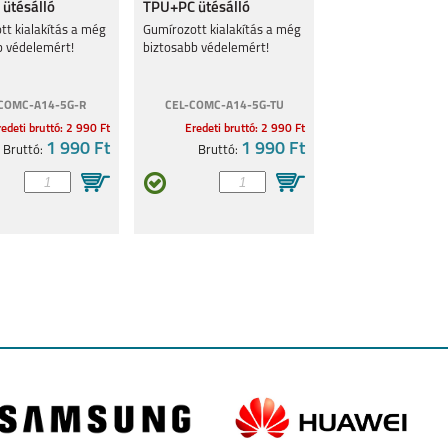
ütésálló
TPU+PC ütésálló
s
tok,Türkiz
tt kialakítás a még
Gumírozott kialakítás a még
b védelemért!
biztosabb védelemért!
COMC-A14-5G-R
CEL-COMC-A14-5G-TU
edeti bruttó: 2 990 Ft
Eredeti bruttó: 2 990 Ft
LAXY
SAMSUNG GALAXY Z
SAMSUNG GALAXY Z
SAMSUNG GALAXY Z
1 990 Ft
1 990 Ft
Bruttó:
Bruttó:
FOLD7
FLIP7 FE
FLIP7
LAXY
SAMSUNG GALAXY
SAMSUNG GALAXY
SAMSUNG GALAXY
A26 5G
S25 PLUS
S25 ULTRA