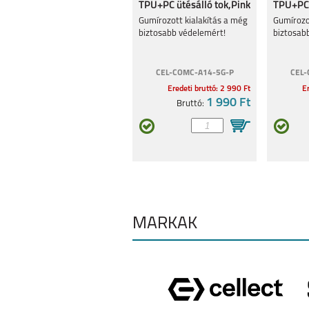
TPU+PC ütésálló tok,Pink
TPU+PC 
tok,Piro
Gumírozott kialakítás a még
Gumírozo
biztosabb védelemért!
biztosab
CEL-COMC-A14-5G-P
CEL-
Eredeti bruttó: 2 990 Ft
Er
SAMSUNG S25 FE
SAMSUNG GA
1 990 Ft
Bruttó:
A17
SAMSUNG GALAXY
SAMSUNG GA
A56 5G
A36 5G
MÁRKÁK