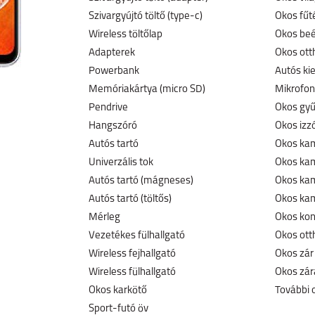
Szivargyújtó töltő (type-c)
Okos fűt
Wireless töltőlap
Okos beé
Adapterek
Okos ott
Powerbank
Autós ki
Memóriakártya (micro SD)
Mikrofon
Pendrive
Okos gyű
Hangszóró
Okos izz
Autós tartó
Okos kam
Univerzális tok
Okos ka
Autós tartó (mágneses)
Okos kam
Autós tartó (töltős)
Okos kam
Mérleg
Okos kon
Vezetékes fülhallgató
Okos ott
Wireless fejhallgató
Okos zár
Wireless fülhallgató
Okos zár
Okos karkötő
További 
Sport-futó öv