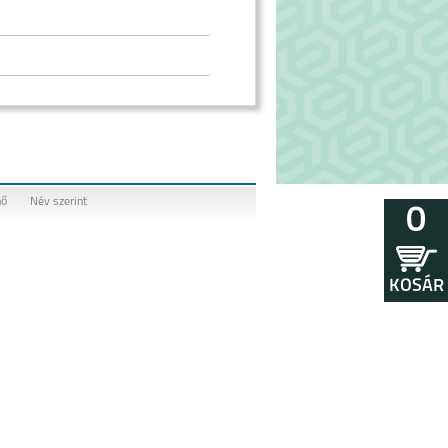
nő
Név szerint
0
KOSÁR