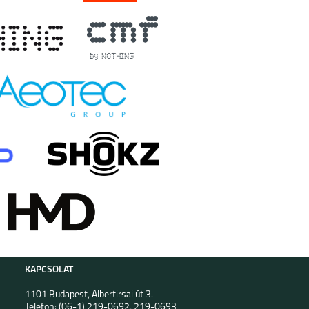
KAPCSOLAT
1101 Budapest, Albertirsai út 3.
Telefon: (06-1) 219-0692, 219-0693