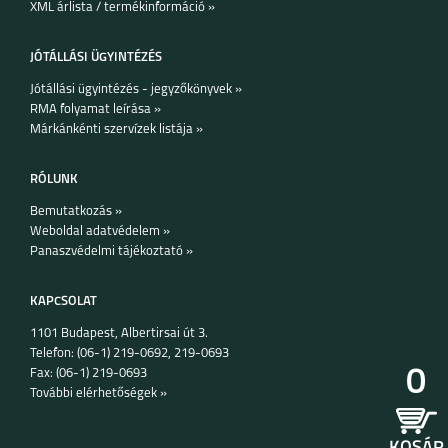
XML árlista / termékinformáció »
SAMSUNG GALAXY
SAMSUNG GALAXY
A05S
S23 FE
JÓTÁLLÁSI ÜGYINTÉZÉS
Jótállási ügyintézés - jegyzőkönyvek »
RMA folyamat leírása »
Márkánkénti szervízek listája »
RÓLUNK
GALAXY Z FLIP 5
GALAXY Z FOLD 5
Bemutatkozás »
Weboldal adatvédelem »
Panaszvédelmi tájékoztató »
KAPCSOLAT
1101 Budapest, Albertirsai út 3.
Telefon: (06-1) 219-0692, 219-0693
SAMSUNG GALAXY
SAMSUNG GALAXY
A14 4G
A14 5G
0
Fax: (06-1) 219-0693
További elérhetőségek »