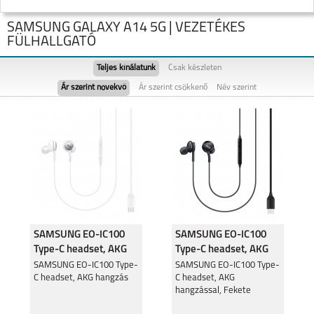
SAMSUNG GALAXY A14 5G | VEZETÉKES
FÜLHALLGATÓ
Teljes kínálatunk
Csak készleten
Ár szerint növekvő
Ár szerint csökkenő
Név szerint
SAMSUNG GALAXY
SAMSUNG GALAXY
FOLD8
FOLD8 ULTRA
SAMSUNG EO-IC100
SAMSUNG EO-IC100
Type-C headset, AKG
Type-C headset, AKG
SAMSUNG GALAXY
SAMSUNG GALAXY
FLIP8
S26
hangzással, Fehér
hangzással, Fekete
SAMSUNG EO-IC100 Type-
SAMSUNG EO-IC100 Type-
C headset, AKG hangzás
C headset, AKG
hangzással, Fekete