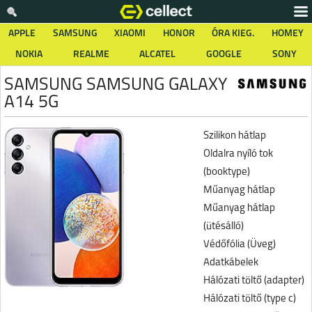
APPLE
SAMSUNG
XIAOMI
HONOR
ÓRA KIEG.
HOMEY
NOKIA
REALME
ALCATEL
GOOGLE
SONY
SAMSUNG SAMSUNG GALAXY
A14 5G
Szilikon hátlap
Oldalra nyíló tok
(booktype)
Műanyag hátlap
Műanyag hátlap
(ütésálló)
Védőfólia (Üveg)
Adatkábelek
Hálózati töltő (adapter)
Hálózati töltő (type c)