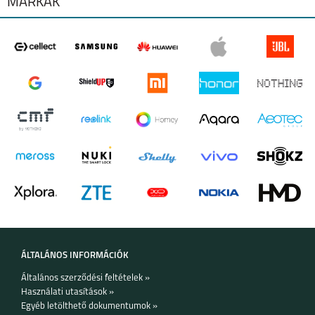
MÁRKÁK
SAMSUNG GALAXY
SAMSUNG GALAXY
A55
S24 ULTRA
SAMSUNG GALAXY
SAMSUNG GALAXY
S24+
S24
SAMSUNG GALAXY
SAMSUNG GALAXY
A25 5G
A15 4G/ 5G
ÁLTALÁNOS INFORMÁCIÓK
Általános szerződési feltételek »
Használati utasítások »
Egyéb letölthető dokumentumok »