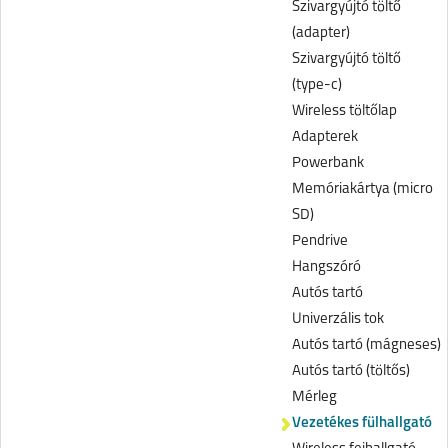
Szivargyújtó töltő
(adapter)
Szivargyújtó töltő
(type-c)
Wireless töltőlap
Adapterek
Powerbank
Memóriakártya (micro
SD)
Pendrive
Hangszóró
Autós tartó
Univerzális tok
Autós tartó (mágneses)
Autós tartó (töltős)
Mérleg
Vezetékes fülhallgató