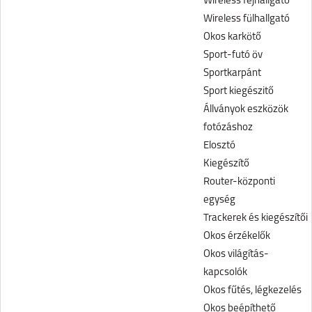
Wireless fejhallgató
Wireless fülhallgató
Okos karkötő
Sport-futó öv
Sportkarpánt
Sport kiegészitő
Állványok eszközök
fotózáshoz
Elosztó
Kiegészítő
Router-központi
egység
Trackerek és kiegészítői
Okos érzékelők
Okos világítás-
kapcsolók
Okos fűtés, légkezelés
Okos beépíthető