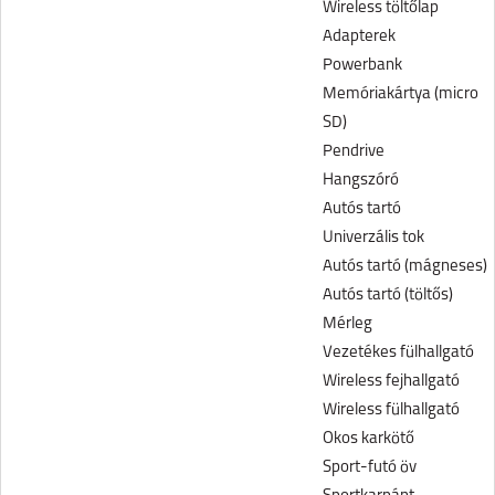
Wireless töltőlap
Adapterek
Powerbank
Memóriakártya (micro
SD)
Pendrive
Hangszóró
Autós tartó
Univerzális tok
Autós tartó (mágneses)
Autós tartó (töltős)
Mérleg
Vezetékes fülhallgató
Wireless fejhallgató
Wireless fülhallgató
Okos karkötő
Sport-futó öv