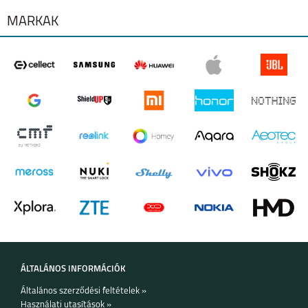
MÁRKÁK
SAMSUNG GALAXY
SAMSUNG GALAXY
A27
A37
SAMSUNG GALAXY
SAMSUNG GALAXY
A57
S25 EDGE
ÁLTALÁNOS INFORMÁCIÓK
Általános szerződési feltételek »
SAMSUNG S25 FE
SAMSUNG GALAXY
Használati utasítások »