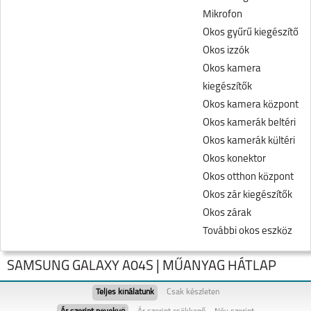
Mikrofon
Okos gyűrű kiegészítő
Okos izzók
Okos kamera
kiegészítők
Okos kamera központ
Okos kamerák beltéri
Okos kamerák kültéri
Okos konektor
Okos otthon központ
Okos zár kiegészítők
Okos zárak
További okos eszköz
SAMSUNG GALAXY A04S | MŰANYAG HÁTLAP
Teljes kínálatunk
Csak készleten