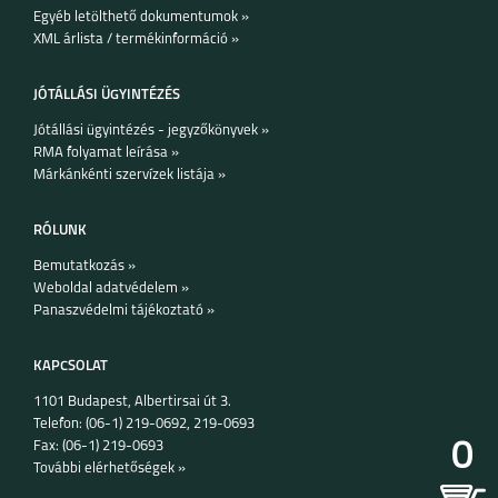
A17
Egyéb letölthető dokumentumok »
XML árlista / termékinformáció »
JÓTÁLLÁSI ÜGYINTÉZÉS
Jótállási ügyintézés - jegyzőkönyvek »
RMA folyamat leírása »
SAMSUNG GALAXY Z
SAMSUNG GALAXY Z
Márkánkénti szervízek listája »
FOLD7
FLIP7 FE
RÓLUNK
Bemutatkozás »
Weboldal adatvédelem »
Panaszvédelmi tájékoztató »
SAMSUNG GALAXY Z
SAMSUNG GALAXY
FLIP7
A56 5G
KAPCSOLAT
1101 Budapest, Albertirsai út 3.
Telefon: (06-1) 219-0692, 219-0693
0
Fax: (06-1) 219-0693
További elérhetőségek »