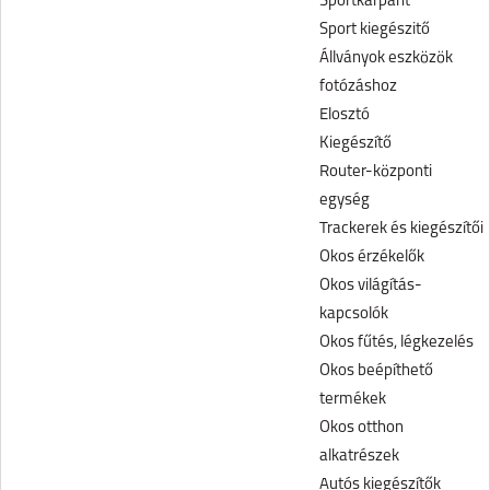
Sportkarpánt
Sport kiegészitő
Állványok eszközök
fotózáshoz
Elosztó
Kiegészítő
Router-központi
egység
Trackerek és kiegészítői
Okos érzékelők
Okos világítás-
kapcsolók
Okos fűtés, légkezelés
Okos beépíthető
termékek
Okos otthon
alkatrészek
Autós kiegészítők