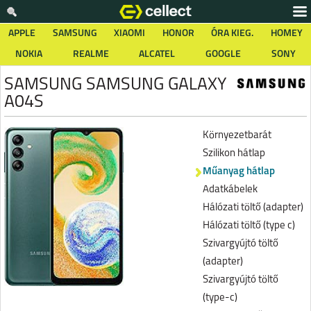
APPLE
SAMSUNG
XIAOMI
HONOR
ÓRA KIEG.
HOMEY
NOKIA
REALME
ALCATEL
GOOGLE
SONY
SAMSUNG SAMSUNG GALAXY
A04S
Környezetbarát
Szilikon hátlap
Műanyag hátlap
Adatkábelek
Hálózati töltő (adapter)
Hálózati töltő (type c)
Szivargyújtó töltő
(adapter)
Szivargyújtó töltő
(type-c)