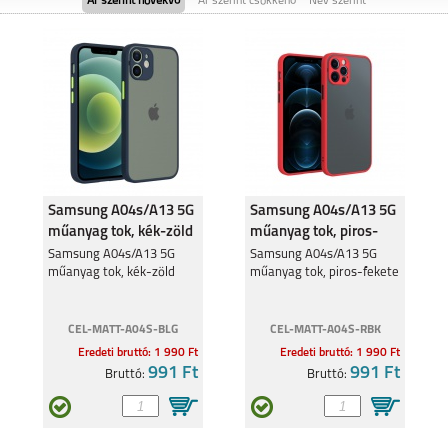
Ár szerint növekvő
Ár szerint csökkenő
Név szerint
SAMSUNG GALAXY
SAMSUNG GALAXY
FOLD8
FOLD8 ULTRA
Samsung A04s/A13 5G
Samsung A04s/A13 5G
műanyag tok, kék-zöld
műanyag tok, piros-
fekete
SAMSUNG GALAXY
Samsung A04s/A13 5G
SAMSUNG GALAXY
Samsung A04s/A13 5G
FLIP8
S26
műanyag tok, kék-zöld
műanyag tok, piros-fekete
CEL-MATT-A04S-BLG
CEL-MATT-A04S-RBK
Eredeti bruttó: 1 990 Ft
Eredeti bruttó: 1 990 Ft
991 Ft
991 Ft
Bruttó:
Bruttó:
SAMSUNG GALAXY
SAMSUNG GALAXY
S26 PLUS
S26 ULTRA