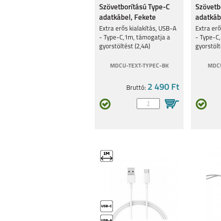
Szövetborítású Type-C
Szövetb
SAMSUNG GALAXY
GALAXY S22 U
adatkábel, Fekete
adatkábe
A53 5G
5G
Extra erős kialakítás, USB-A
Extra erő
- Type-C,1m, támogatja a
- Type-C
gyorstöltést (2,4A)
gyorstölt
MDCU-TEXT-TYPEC-BK
MDCU
2 490 Ft
Bruttó:
GALAXY A03
GALAXY Z FOL
A22 4G
GALAXY A0