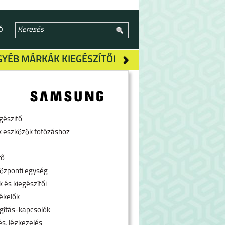
Ó
GYÉB MÁRKÁK KIEGÉSZÍTŐI
gészitő
k eszközök fotózáshoz
tő
özponti egység
 és kiegészítői
ékelők
ágítás-kapcsolók
és, légkezelés