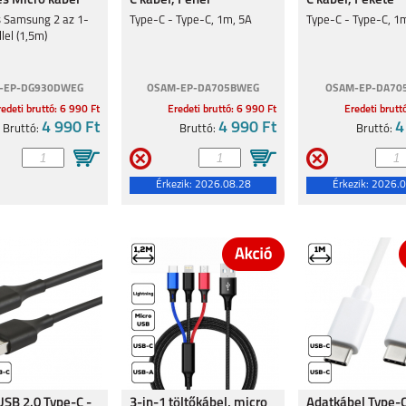
és Micro kábel
C kábel, Fehér
C kábel, Fekete
s Samsung 2 az 1-
Type-C - Type-C, 1m, 5A
Type-C - Type-C, 1
lel (1,5m)
-EP-DG930DWEG
OSAM-EP-DA705BWEG
OSAM-EP-DA70
edeti bruttó: 6 990 Ft
Eredeti bruttó: 6 990 Ft
Eredeti brutt
LAXY
4 990 Ft
SAMSUNG GALAXY
SAMSUNG GALAXY
4 990 Ft
SAMSUNG GALAXY
4
Bruttó:
Bruttó:
Bruttó:
S24 ULTRA
S24+
S24
Érkezik:
2026.08.28
Érkezik:
2026.0
LAXY
SAMSUNG GALAXY
SAMSUNG GALAXY
GALAXY Z FLIP 5
G
A05S
S23 FE
USB 2.0 Type-C -
3-in-1 töltőkábel, micro
Adatkábel Type-C