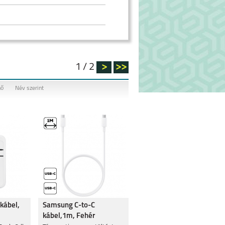
1 / 2
>
>>
nő
Név szerint
kábel,
Samsung C-to-C
kábel,1m, Fehér