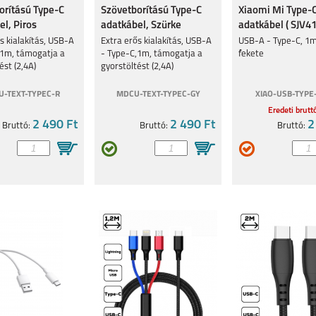
orítású Type-C
Szövetborítású Type-C
Xiaomi Mi Type-
LTRA
GALAXY S22+ 5G
GALAXY S22 5G
S21 FE
l, Piros
adatkábel, Szürke
adatkábel ( SJV4
s kialakítás, USB-A
Extra erős kialakítás, USB-A
USB-A - Type-C, 1m
,1m, támogatja a
- Type-C,1m, támogatja a
fekete
ést (2,4A)
gyorstöltést (2,4A)
-TEXT-TYPEC-R
MDCU-TEXT-TYPEC-GY
XIAO-USB-TYPE
Eredeti brutt
2 490 Ft
2 490 Ft
2
Bruttó:
Bruttó:
Bruttó:
D3 5G
GALAXY Z FLIP3
A52S
A22 5G
3S
GALAXY A72
GALAXY A52
GALAXY A42