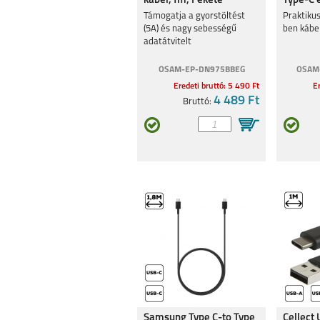
kábel,1m, Fekete
Type-C 
Támogatja a gyorstöltést
Praktiku
(5A) és nagy sebességű
ben kábel
adatátvitelt
OSAM-EP-DN975BBEG
OSAM
Eredeti bruttó: 5 490 Ft
Er
SAMSUNG GALAXY
4 489 Ft
SAMSUNG GA
Bruttó:
A35
A55
SAMSUNG GALAXY
SAMSUNG GA
A25 5G
A15 4G/ 5
Samsung Type C-to Type
Cellect 