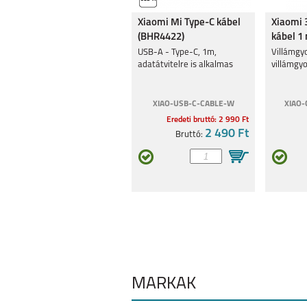
Xiaomi Mi Type-C kábel
Xiaomi
(BHR4422)
kábel 
GALAXY A32 5G
GALAXY A32
USB-A - Type-C, 1m,
Villámgyo
adatátvitelre is alkalmas
villámgyo
XIAO-USB-C-CABLE-W
XIAO-
Eredeti bruttó: 2 990 Ft
2 490 Ft
Bruttó:
GALAXY S20 FE
GALAXY S2
GALAXY NOTE 20
GALAXY A4
ULTRA
MÁRKÁK