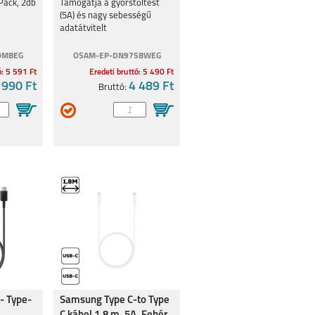
Pack, 2db
Támogatja a gyorstöltést
(5A) és nagy sebességű
adatátvitelt
0MBEG
OSAM-EP-DN975BWEG
ó: 5 591 Ft
Eredeti bruttó: 5 490 Ft
 990 Ft
4 489 Ft
Bruttó:
- Type-
Samsung Type C-to Type