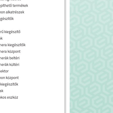
píthető termékek
hon alkatrészek
egészítők
rű kiegészítő
ók
era kiegészítők
mera központ
erák beltéri
erák kültéri
ektor
hon központ
 kiegészítők
ak
okos eszköz