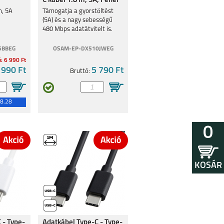
C kábel 1.8 m, 5A, Fehér
m, 5A
Támogatja a gyorstöltést
(5A) és a nagy sebességű
480 Mbps adatátvitelt is.
5BBEG
OSAM-EP-DX510JWEG
ó: 6 990 Ft
 990 Ft
5 790 Ft
Bruttó:
8.28
0
KOSÁR
 - Type-
Adatkábel Type-C - Type-