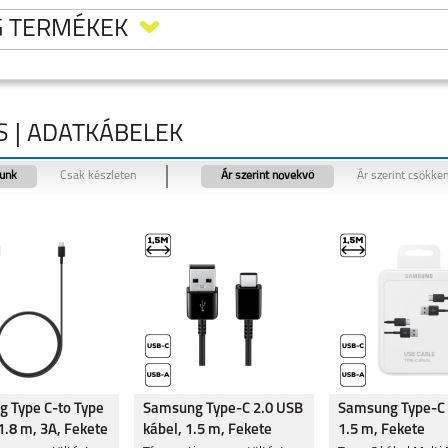
G TERMÉKEK
 | ADATKÁBELEK
tunk
Csak készleten
Ár szerint növekvő
Ár szerint csökke
LAXY
SAMSUNG GALAXY
SAMSUNG GALAXY
SAMSUNG GALAXY
RA
FLIP8
S26
S26 PLUS
LAXY
SAMSUNG GALAXY
SAMSUNG GALAXY
SAMSUNG GALAXY
 Type C-to Type
Samsung Type-C 2.0 USB
Samsung Type-C 
A37
A57
S25 EDGE
1.8 m, 3A, Fekete
kábel, 1.5 m, Fekete
1.5 m, Fekete