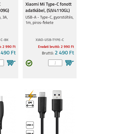
C
Xiaomi Mi Type-C fonott
109G)
adatkábel, (SJV4110GL)
, 3A,
USB-A - Type-C, gyorstöltés,
1m, piros-fekete
-C-BK
XIAO-USB-TYPE-C
ó: 2 990 Ft
Eredeti bruttó: 2 990 Ft
 490 Ft
2 490 Ft
Bruttó: