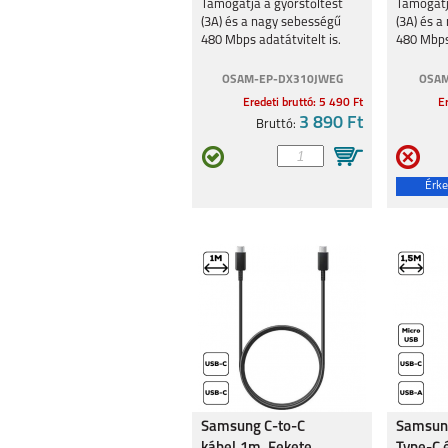
Támogatja a gyorstöltést
Támogatj
(3A) és a nagy sebességű
(3A) és 
480 Mbps adatátvitelt is.
480 Mbps 
OSAM-EP-DX310JWEG
OSAM
Eredeti bruttó: 5 490 Ft
Er
SAMSUNG S25 FE
SAMSUNG GA
3 890 Ft
Bruttó:
A17
Érke
SAMSUNG GALAXY
SAMSUNG GA
A56 5G
A36 5G
Samsung C-to-C
Samsung
SAMSUNG GALAXY
SAMSUNG GA
S25
A16 5G