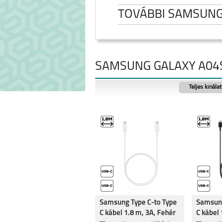
TOVÁBBI SAMSUN
SAMSUNG GALAXY A04S
Teljes kínála
SAMSUNG GALAXY
SAMSUNG GA
FOLD8
FOLD8 ULT
SAMSUNG GALAXY
SAMSUNG GA
Samsung Type C-to Type
Samsung
S26 ULTRA
A27
C kábel 1.8 m, 3A, Fehér
C kábel 