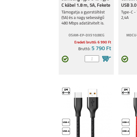
GALAXY Z FOLD 5
SAMSUNG GA
C kábel 1.8 m, 5A, Fekete
USB 3.0
A14 4G
Támogatja a gyorstöltést
Type-C - 
(5A) és a nagy sebességű
2,4A
480 Mbps adatátvitelt is.
OSAM-EP-DX510JBEG
MDCU-
Eredeti bruttó: 6 990 Ft
5 790 Ft
Bruttó:
SAMSUNG GALAXY
SAMSUNG GA
S23 ULTRA
S23+
GALAXY Z FLIP4
SAMSUNG GA
A23 5G