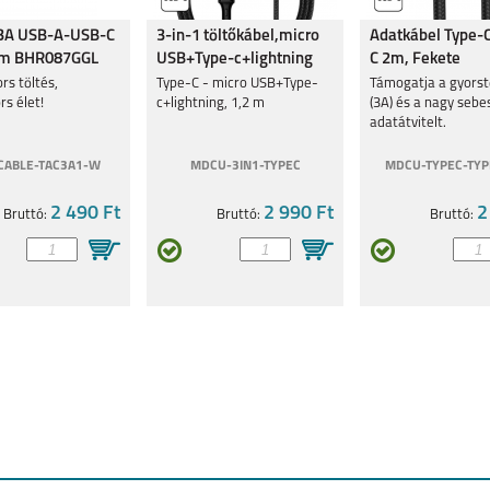
 3A USB-A-USB-C
3-in-1 töltőkábel,micro
Adatkábel Type-C
1 m BHR087GGL
USB+Type-c+lightning
C 2m, Fekete
 4G
GALAXY A21S
GALAXY A12
GALAXY A02S
rs töltés,
Type-C - micro USB+Type-
Támogatja a gyorst
rs élet!
c+lightning, 1,2 m
(3A) és a nagy seb
adatátvitelt.
CABLE-TAC3A1-W
MDCU-3IN1-TYPEC
MDCU-TYPEC-TYP
2 490 Ft
2 990 Ft
2
Bruttó:
Bruttó:
Bruttó:
1
GALAXY S21+
GALAXY S21 ULTRA
GALAXY NOTE 20
1
GALAXY A31
GALAXY S20
GALAXY S20+