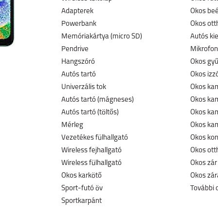
Adapterek
Okos beé
Powerbank
Okos ott
Memóriakártya (micro SD)
Autós ki
Pendrive
Mikrofon
Hangszóró
Okos gyű
Autós tartó
Okos izz
Univerzális tok
Okos kam
Autós tartó (mágneses)
Okos ka
Autós tartó (töltős)
Okos kam
Mérleg
Okos kam
Vezetékes fülhallgató
Okos kon
Wireless fejhallgató
Okos ott
Wireless fülhallgató
Okos zár
Okos karkötő
Okos zár
Sport-futó öv
További 
Sportkarpánt