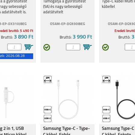
a a gyorstöltést
Támogatja a gyorstöltést
Type-C kábel Multi 
a nagy sebességű
(5A) és nagy sebességű
kábellel
adatátvitelt is.
adatátvitelt
-EP-DX310JBEG
OSAM-EP-DG930IBEG
OSAM-EP-DG93
edeti bruttó: 5 490 Ft
Eredeti brutt
LAXY
SAMSUNG GALAXY Z
SAMSUNG GALAXY Z
SAMSUNG GALAXY Z
3 890 Ft
3 990 Ft
3
Bruttó:
Bruttó:
Bruttó:
FOLD7
FLIP7 FE
FLIP7
zik:
2026.08.28
LAXY
SAMSUNG GALAXY
SAMSUNG GALAXY
SAMSUNG GALAXY
A26 5G
S25 PLUS
S25 ULTRA
 2 in 1, USB
Samsung Type-C - Type-
Samsung Type-C 
LAXY
SAMSUNG GALAXY
SAMSUNG GALAXY Z
SAMSUNG GALAXY Z
S24FE
FLIP6
FOLD6