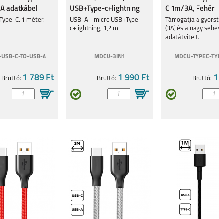
LAXY
SAMSUNG GALAXY
SAMSUNG GALAXY
SAMSUNG GALAXY
 A adatkábel
USB+Type-c+lightning
C 1m/3A, Fehér
A14 5G
A34 5G
A54 5G
Type-C, 1 méter,
USB-A - micro USB+Type-
Támogatja a gyorst
c+lightning, 1,2 m
(3A) és a nagy seb
adatátvitelt.
USB-C-TO-USB-A
MDCU-3IN1
MDCU-TYPEC-TY
1 789 Ft
1 990 Ft
1
Bruttó:
Bruttó:
Bruttó:
LAXY
SAMSUNG GALAXY
SAMSUNG GALAXY
GALAXY Z FOLD4
S23
A04S
LAXY
SAMSUNG GALAXY
SAMSUNG GALAXY
SAMSUNG GALAXY
A33 5G
A13 5G
A13 4G