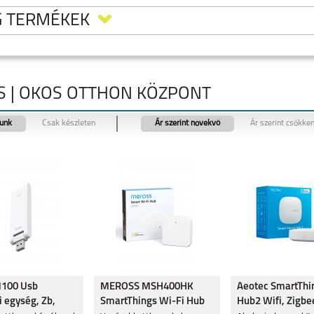
G TERMÉKEK
S | OKOS OTTHON KÖZPONT
tunk
Csak készleten
Ár szerint növekvő
Ár szerint csökke
LAXY
SAMSUNG GALAXY
SAMSUNG GALAXY
SAMSUNG GALAXY
RA
FLIP8
S26
S26 PLUS
LAXY
SAMSUNG GALAXY
SAMSUNG GALAXY
SAMSUNG GALAXY
M100 Usb
MEROSS MSH400HK
Aeotec SmartThi
A37
A57
S25 EDGE
i egység, Zb,
SmartThings Wi-Fi Hub
Hub2 Wifi, Zigbe