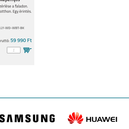
tőképernyős
panel fekete
zérlése a faladon.
otthon. Egy érintés.
LLY-WD-WBT-BK
LAXY
59 990 Ft
SAMSUNG GALAXY
SAMSUNG GALAXY
SAMSUNG GALAXY
ruttó:
S24 ULTRA
S24+
S24
LAXY
SAMSUNG GALAXY
SAMSUNG GALAXY
GALAXY Z FLIP 5
G
A05S
S23 FE