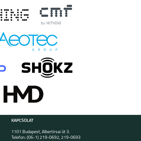
KAPCSOLAT
1101 Budapest, Albertirsai út 3.
Telefon: (06-1) 219-0692, 219-0693