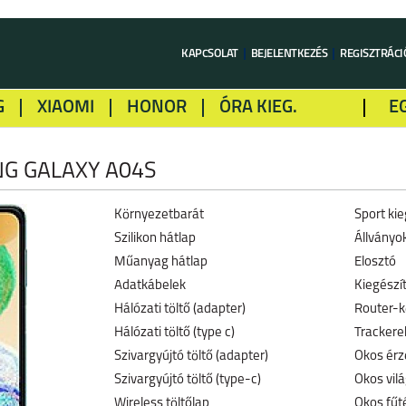
KAPCSOLAT
BEJELENTKEZÉS
REGISZTRÁCI
G
XIAOMI
HONOR
ÓRA KIEG.
E
LME
ALCATEL
GOOGLE
SONY
G GALAXY A04S
Környezetbarát
Sport kie
Szilikon hátlap
Állványo
Műanyag hátlap
Elosztó
Adatkábelek
Kiegészí
Hálózati töltő (adapter)
Router-k
Hálózati töltő (type c)
Trackerek
Szivargyújtó töltő (adapter)
Okos érz
Szivargyújtó töltő (type-c)
Okos vil
Wireless töltőlap
Okos fűt