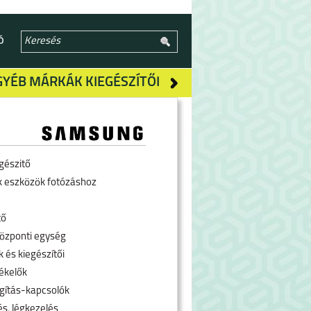
Ó
GYÉB MÁRKÁK KIEGÉSZÍTŐI
gészitő
k eszközök fotózáshoz
tő
özponti egység
 és kiegészítői
ékelők
ágítás-kapcsolók
és, légkezelés