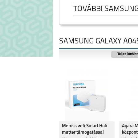
TOVÁBBI SAMSUN
SAMSUNG GALAXY A04
Teljes kínála
SAMSUNG GALAXY
SAMSUNG GA
FOLD8
FOLD8 ULT
SAMSUNG GALAXY
SAMSUNG GA
Meross wifi Smart Hub
Aqara 
S26 ULTRA
A27
matter támogatással
központ