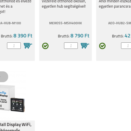
hub, Matter
Thread, Bt, Matt
 otthonod és élvezd
Vezéreld otthonod okosan,
Ahol minden eszkö
met és a
egyetlen hub segítségével!
egyetlen parancsra
got!
QA-HUB-M100
MEROSS-MSH400HK
AEO-HUB2-SM
LAXY
SAMSUNG GALAXY Z
SAMSUNG GALAXY Z
SAMSUNG GALAXY Z
8 390 Ft
8 790 Ft
42
Bruttó:
Bruttó:
Bruttó:
FOLD7
FLIP7 FE
FLIP7
LAXY
SAMSUNG GALAXY
SAMSUNG GALAXY
SAMSUNG GALAXY
A26 5G
S25 PLUS
S25 ULTRA
all Display WiFi,
LAXY
SAMSUNG GALAXY
SAMSUNG GALAXY Z
SAMSUNG GALAXY Z
S24FE
FLIP6
FOLD6