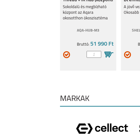
Thread + IR hub (központi
Bt érin
egység), Ethernet RJ
vezérlő
Sokoldalú és megbízható
A jövő ve
központ az Aqara
Okosabb 
okosotthon ökoszisztéma
kiépítéséhez
AQA-HUB-M3
SHE
SAMSUNG GALAXY
51 990 Ft
SAMSUNG GA
Bruttó:
B
A35
A55
SAMSUNG GALAXY
SAMSUNG GA
A25 5G
A15 4G/ 5
MÁRKÁK