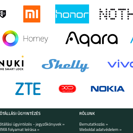
LAXY
SAMSUNG GALAXY
SAMSUNG GALAXY
SAMSUNG GALAXY
A14 5G
A34 5G
A54 5G
LAXY
SAMSUNG GALAXY
SAMSUNG GALAXY
GALAXY Z FOLD4
S23
A04S
LAXY
SAMSUNG GALAXY
SAMSUNG GALAXY
SAMSUNG GALAXY
A33 5G
A13 5G
A13 4G
JÓTÁLLÁSI ÜGYINTÉZÉS
RÓLUNK
Jótállási ügyintézés - jegyzőkönyvek »
Bemutatkozás »
RMA folyamat leírása »
Weboldal adatvédelem »