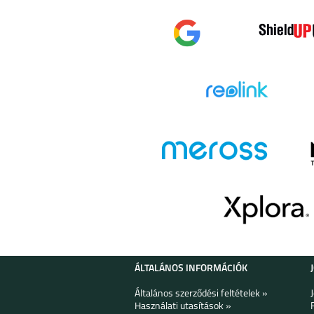
GALAXY Z FOLD 5
SAMSUNG GA
A14 4G
SAMSUNG GALAXY
SAMSUNG GA
S23 ULTRA
S23+
GALAXY Z FLIP4
SAMSUNG GA
A23 5G
ÁLTALÁNOS INFORMÁCIÓK
Általános szerződési feltételek »
Használati utasítások »