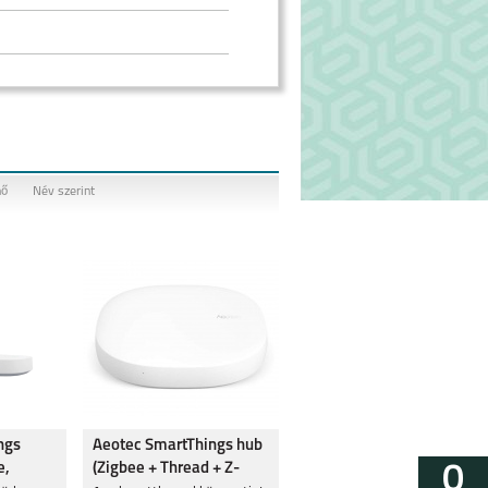
nő
Név szerint
ngs
Aeotec SmartThings hub
e,
(Zigbee + Thread + Z-
0