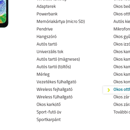
Adapterek
Okos beé
Powerbank
Okos ott
Memóriakártya (micro SD)
Autós ki
Pendrive
Mikrofon
Hangszóró
Okos gyű
Autós tartó
Okos izz
Univerzális tok
Okos kam
Autós tartó (mágneses)
Okos ka
Autós tartó (töltős)
Okos kam
Mérleg
Okos kam
Vezetékes fülhallgató
Okos kon
Wireless fejhallgató
Okos ott
Wireless fülhallgató
Okos zár
Okos karkötő
Okos zár
Sport-futó öv
További 
Sportkarpánt