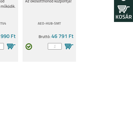
er
Wave), Matter
zöd
Az okosotthonod központja!
 működik.
KOSÁR
TV4
AEO-HUB-SMT
 990 Ft
46 791 Ft
Bruttó: