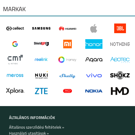
MÁRKÁK
SAMSUNG GALAXY
SAMSUNG GALAXY
A27
A37
SAMSUNG GALAXY
SAMSUNG GALAXY
A57
S25 EDGE
ÁLTALÁNOS INFORMÁCIÓK
Általános szerződési feltételek »
SAMSUNG S25 FE
SAMSUNG GALAXY
Használati utasítások »