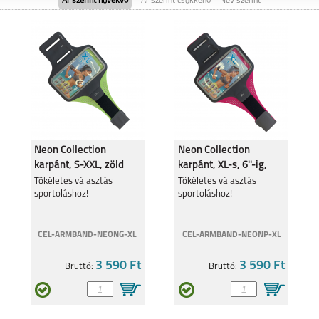
Ár szerint növekvő
Ár szerint csökkenő
Név szerint
SAMSUNG GALAXY
SAMSUNG GALAXY
FOLD8
FOLD8 ULTRA
Neon Collection
Neon Collection
karpánt, S-XXL, zöld
karpánt, XL-s, 6''-ig,
pink
SAMSUNG GALAXY
Tökéletes választás
SAMSUNG GALAXY
Tökéletes választás
FLIP8
S26
sportoláshoz!
sportoláshoz!
CEL-ARMBAND-NEONG-XL
CEL-ARMBAND-NEONP-XL
3 590 Ft
3 590 Ft
Bruttó:
Bruttó:
SAMSUNG GALAXY
SAMSUNG GALAXY
S26 PLUS
S26 ULTRA