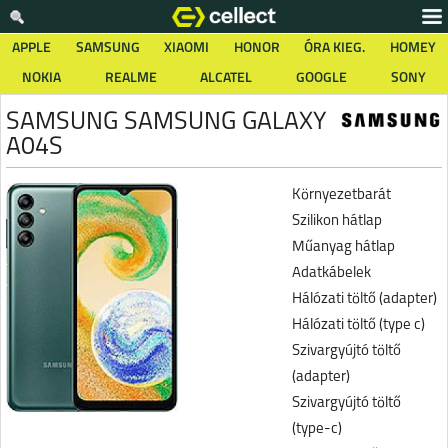
APPLE
SAMSUNG
XIAOMI
HONOR
ÓRA KIEG.
HOMEY
NOKIA
REALME
ALCATEL
GOOGLE
SONY
SAMSUNG SAMSUNG GALAXY
A04S
Környezetbarát
Szilikon hátlap
Műanyag hátlap
Adatkábelek
Hálózati töltő (adapter)
Hálózati töltő (type c)
Szivargyújtó töltő
(adapter)
Szivargyújtó töltő
(type-c)