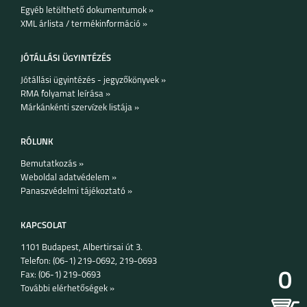
A17
Egyéb letölthető dokumentumok »
XML árlista / termékinformáció »
JÓTÁLLÁSI ÜGYINTÉZÉS
Jótállási ügyintézés - jegyzőkönyvek »
RMA folyamat leírása »
SAMSUNG GALAXY Z
SAMSUNG GALAXY Z
Márkánkénti szervízek listája »
FOLD7
FLIP7 FE
RÓLUNK
Bemutatkozás »
Weboldal adatvédelem »
Panaszvédelmi tájékoztató »
SAMSUNG GALAXY Z
SAMSUNG GALAXY
FLIP7
A56 5G
KAPCSOLAT
1101 Budapest, Albertirsai út 3.
Telefon: (06-1) 219-0692, 219-0693
0
Fax: (06-1) 219-0693
További elérhetőségek »