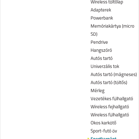
Wireless töltőlap
Adapterek
Powerbank
Memóriakártya (micro
SD)
Pendrive
Hangszóró
Autós tartó
Univerzális tok
Autós tartó (mágneses)
Autós tartó (töltős)
Mérleg
Vezetékes fülhallgató
Wireless fejhallgató
Wireless fülhallgató
Okos karkötő
Sport-futó öv