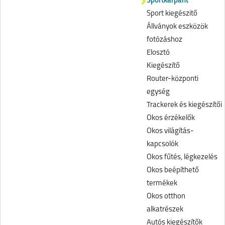
Sportkarpánt
Sport kiegészitő
Állványok eszközök
fotózáshoz
Elosztó
Kiegészítő
Router-központi
egység
Trackerek és kiegészítői
Okos érzékelők
Okos világítás-
kapcsolók
Okos fűtés, légkezelés
Okos beépíthető
termékek
Okos otthon
alkatrészek
Autós kiegészítők