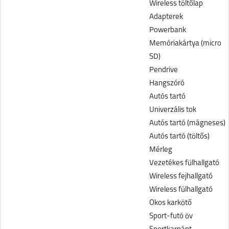
Wireless töltőlap
Adapterek
Powerbank
Memóriakártya (micro
SD)
Pendrive
Hangszóró
Autós tartó
Univerzális tok
Autós tartó (mágneses)
Autós tartó (töltős)
Mérleg
Vezetékes fülhallgató
Wireless fejhallgató
Wireless fülhallgató
Okos karkötő
Sport-futó öv