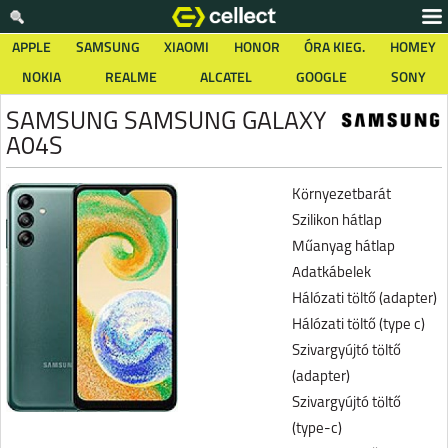
APPLE
SAMSUNG
XIAOMI
HONOR
ÓRA KIEG.
HOMEY
NOKIA
REALME
ALCATEL
GOOGLE
SONY
SAMSUNG SAMSUNG GALAXY
A04S
Környezetbarát
Szilikon hátlap
Műanyag hátlap
Adatkábelek
Hálózati töltő (adapter)
Hálózati töltő (type c)
Szivargyújtó töltő
(adapter)
Szivargyújtó töltő
(type-c)