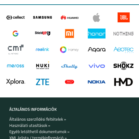
A17
SAMSUNG GALAXY Z
SAMSUNG GALAXY Z
FOLD7
FLIP7 FE
SAMSUNG GALAXY Z
SAMSUNG GALAXY
FLIP7
A56 5G
ÁLTALÁNOS INFORMÁCIÓK
Általános szerződési feltételek »
Használati utasítások »
Egyéb letölthető dokumentumok »
XML árlista / termékinformáció »