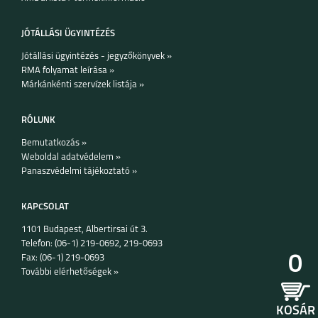
SAMSUNG GALAXY
SAMSUNG GALAXY
A36 5G
A26 5G
JÓTÁLLÁSI ÜGYINTÉZÉS
Jótállási ügyintézés - jegyzőkönyvek »
RMA folyamat leírása »
Márkánkénti szervízek listája »
RÓLUNK
SAMSUNG GALAXY
SAMSUNG GALAXY
S25 PLUS
S25 ULTRA
Bemutatkozás »
Weboldal adatvédelem »
Panaszvédelmi tájékoztató »
KAPCSOLAT
1101 Budapest, Albertirsai út 3.
SAMSUNG GALAXY
SAMSUNG GALAXY
Telefon: (06-1) 219-0692, 219-0693
S25
A16 5G
0
Fax: (06-1) 219-0693
További elérhetőségek »
KOSÁR