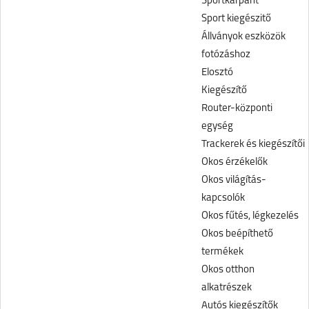
Sportkarpánt
Sport kiegészitő
Állványok eszközök
fotózáshoz
Elosztó
Kiegészítő
Router-központi
egység
Trackerek és kiegészítői
Okos érzékelők
Okos világítás-
kapcsolók
Okos fűtés, légkezelés
Okos beépíthető
termékek
Okos otthon
alkatrészek
Autós kiegészítők