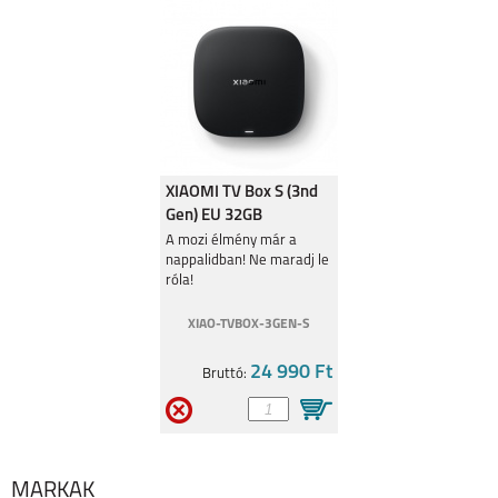
SAMSUNG GALAXY
SAMSUNG GALAXY
A27
A37
XIAOMI TV Box S (3nd
Gen) EU 32GB
médialejátszó
A mozi élmény már a
nappalidban! Ne maradj le
róla!
SAMSUNG GALAXY
SAMSUNG GALAXY
XIAO-TVBOX-3GEN-S
A57
S25 EDGE
24 990 Ft
Bruttó:
MÁRKÁK
SAMSUNG S25 FE
SAMSUNG GALAXY