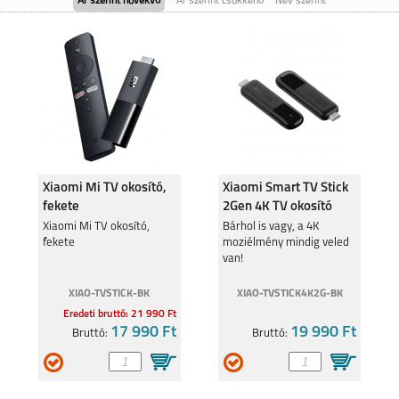
Ár szerint növekvő
Ár szerint csökkenő
Név szerint
SAMSUNG GALAXY
SAMSUNG GALAXY
FOLD8
FOLD8 ULTRA
Xiaomi Mi TV okosító,
Xiaomi Smart TV Stick
fekete
2Gen 4K TV okosító
PFJ4197
SAMSUNG GALAXY
Xiaomi Mi TV okosító,
SAMSUNG GALAXY
Bárhol is vagy, a 4K
FLIP8
S26
fekete
moziélmény mindig veled
van!
XIAO-TVSTICK-BK
XIAO-TVSTICK4K2G-BK
Eredeti bruttó: 21 990 Ft
17 990 Ft
19 990 Ft
Bruttó:
Bruttó:
SAMSUNG GALAXY
SAMSUNG GALAXY
S26 PLUS
S26 ULTRA