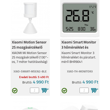
SAMSUNG GALAXY
SAMSUNG GALAXY
A27
A37
Xiaomi Motion Sensor
Xiaomi Smart Monitor
2S mozgásérzékelő
3 hőmérséklet és
(BLE) BHR8995
páratart. mérő
XIAOMI Mi Motion Sensor
Xiaomi Smart Monitor 3
2S mozgásérzékelő (130°-
hőmérséklet és páratart.
BHR9041
os, 7 méter hatótávolság)
mérő BHR9041
SAMSUNG GALAXY
SAMSUNG GALAXY
XIAO-SMART-MSEN2-BLE
XIAO-TH-MONITOR3
A57
S25 EDGE
Eredeti bruttó: 5 490 Ft
4 990 Ft
4 990 Ft
Bruttó:
Bruttó:
SAMSUNG S25 FE
SAMSUNG GALAXY