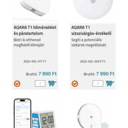
SAMSUNG GALAXY
SAMSUNG GALAXY
A36 5G
A26 5G
AQARA T1 hőmérséklet
AQARA T1
és páratartalom
vízszivárgás-érzékelő
érzékelő (Zigbee.3.0)
(Zigbee 3.0)
Bízd rá otthonod
Segíti a potenciális
megfelelő klímáját!
vízkárok megelőzését
SAMSUNG GALAXY
SAMSUNG GALAXY
S25 PLUS
S25 ULTRA
AQA-KIE-HT-T1
AQA-KIE-WAT-T1
7 990 Ft
7 990 Ft
Bruttó:
Bruttó:
SAMSUNG GALAXY
SAMSUNG GALAXY
S25
A16 5G