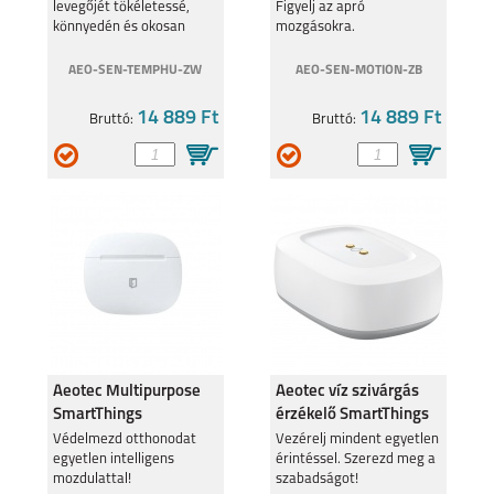
levegőjét tökéletessé,
Figyelj az apró
AEOMS
könnyedén és okosan
mozgásokra.
AEO-SEN-TEMPHU-ZW
AEO-SEN-MOTION-ZB
14 889 Ft
14 889 Ft
Bruttó:
Bruttó:
SAMSUNG GALAXY
SAMSUNG GALAXY
S23 ULTRA
S23+
SAMSUNG GALAXY
SAMSUNG GALAXY
S23
A04S
Aeotec Multipurpose
Aeotec víz szivárgás
SmartThings
érzékelő SmartThings
kompatibilis szenzor
kompatibilis Zigbee 3.
Védelmezd otthonodat
Vezérelj mindent egyetlen
egyetlen intelligens
érintéssel. Szerezd meg a
Zigbee 3.0
mozdulattal!
szabadságot!
GALAXY Z FOLD4
GALAXY Z FLIP4