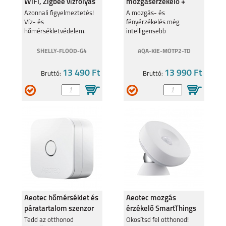
WiFi, Zigbee vízfolyás
mozgásérzékelő +
és csőtörés érzékelő
fényérzékelő (Thread,
Azonnali figyelmeztetés!
A mozgás- és
Víz- és
fényérzékelés még
Matter komp
hőmérsékletvédelem.
intelligensebb
kombinációja
GALAXY Z FLIP 5
GALAXY Z FOLD 5
SHELLY-FLOOD-G4
AQA-KIE-MOTP2-TD
13 490 Ft
13 990 Ft
Bruttó:
Bruttó:
SAMSUNG GALAXY
SAMSUNG GALAXY
A14 4G
A14 5G
Aeotec hőmérséklet és
Aeotec mozgás
SAMSUNG GALAXY
SAMSUNG GALAXY
páratartalom szenzor
érzékelő SmartThings
A34 5G
A54 5G
Z-Wave ZWA039
kompatibilis Zigbee 3.0
Tedd az otthonod
Okosítsd fel otthonod!