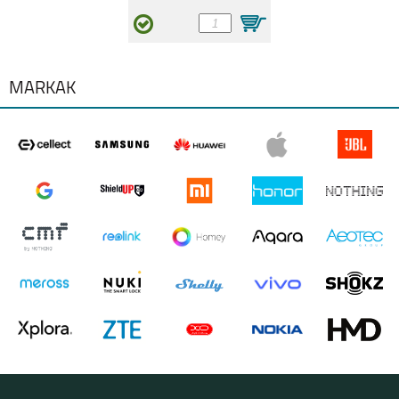
GALAXY Z FOLD3 5G
GALAXY Z FLIP3
MÁRKÁK
A52S
A22 5G
A22 4G
GALAXY A03S