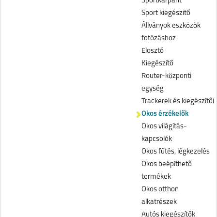
Sportkarpánt
Sport kiegészitő
Állványok eszközök
fotózáshoz
Elosztó
Kiegészítő
Router-központi
egység
Trackerek és kiegészítői
Okos érzékelők
Okos világítás-
kapcsolók
Okos fűtés, légkezelés
Okos beépíthető
termékek
Okos otthon
alkatrészek
Autós kiegészítők