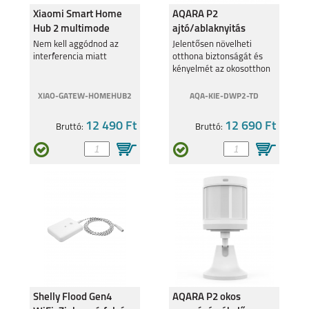
Xiaomi Smart Home
AQARA P2
Hub 2 multimode
ajtó/ablaknyitás
okosotthon központ
érzékelő (Thread,
Nem kell aggódnod az
Jelentősen növelheti
SAMSUNG GALAXY
SAMSUNG GALAXY
S24+
S24
interferencia miatt
otthona biztonságát és
BHR6765GL
Matter kompatibilis)
kényelmét az okosotthon
automatizációk révén
XIAO-GATEW-HOMEHUB2
AQA-KIE-DWP2-TD
12 490 Ft
12 690 Ft
Bruttó:
Bruttó:
SAMSUNG GALAXY
SAMSUNG GALAXY
A25 5G
A15 4G/ 5G
SAMSUNG GALAXY
SAMSUNG GALAXY
A05S
S23 FE
Shelly Flood Gen4
AQARA P2 okos