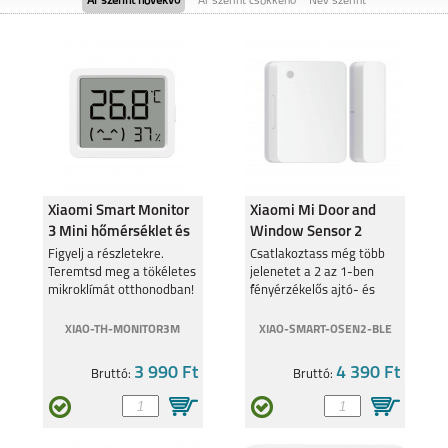
Ár szerint növekvő
Ár szerint csökkenő
Név szerint
SAMSUNG GALAXY
SAMSUNG GALAXY
FOLD8
FOLD8 ULTRA
Xiaomi Smart Monitor
Xiaomi Mi Door and
3 Mini hőmérséklet és
Window Sensor 2
páratart. mérő QBH431
nyitásérzékelő
SAMSUNG GALAXY
Figyelj a részletekre.
SAMSUNG GALAXY
Csatlakoztass még több
FLIP8
S26
Teremtsd meg a tökéletes
jelenetet a 2 az 1-ben
BHR5154
mikroklímát otthonodban!
fényérzékelős ajtó- és
ablaknyitás érzékelőhöz
XIAO-TH-MONITOR3M
XIAO-SMART-OSEN2-BLE
3 990 Ft
4 390 Ft
Bruttó:
Bruttó:
SAMSUNG GALAXY
SAMSUNG GALAXY
S26 PLUS
S26 ULTRA