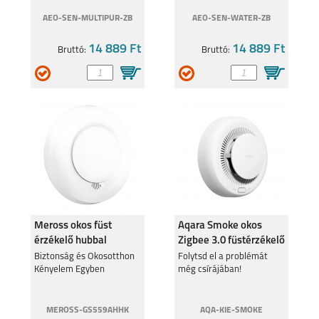
AEO-SEN-MULTIPUR-ZB
AEO-SEN-WATER-ZB
14 889 Ft
14 889 Ft
Bruttó:
Bruttó:
SAMSUNG GALAXY
SAMSUNG GALAXY
A23 5G
A33 5G
SAMSUNG GALAXY
SAMSUNG GALAXY
Meross okos füst
Aqara Smoke okos
A13 5G
A13 4G
érzékelő hubbal
Zigbee 3.0 füstérzékelő
Biztonság és Okosotthon
Folytsd el a problémát
Kényelem Egyben
még csírájában!
MEROSS-GS559AHHK
AQA-KIE-SMOKE