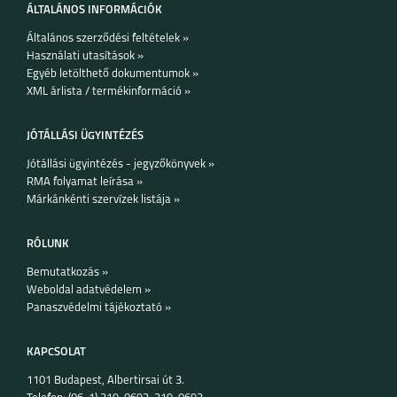
ÁLTALÁNOS INFORMÁCIÓK
Általános szerződési feltételek »
Használati utasítások »
GALAXY A72
GALAXY A52
Egyéb letölthető dokumentumok »
XML árlista / termékinformáció »
JÓTÁLLÁSI ÜGYINTÉZÉS
Jótállási ügyintézés - jegyzőkönyvek »
RMA folyamat leírása »
GALAXY A42
GALAXY A32 5G
Márkánkénti szervízek listája »
RÓLUNK
Bemutatkozás »
Weboldal adatvédelem »
Panaszvédelmi tájékoztató »
GALAXY A32 4G
GALAXY A21S
KAPCSOLAT
1101 Budapest, Albertirsai út 3.