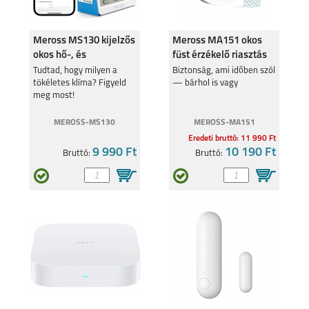
SAMSUNG GALAXY
SAMSUNG GALAXY Z
S24FE
FLIP6
Meross MS130 kijelzős
Meross MA151 okos
okos hő-, és
füst érzékelő riasztás
páratartalom érzékelő
funkcióval
Tudtad, hogy milyen a
Biztonság, ami időben szól
tökéletes klíma? Figyeld
— bárhol is vagy
meg most!
MEROSS-MS130
MEROSS-MA151
SAMSUNG GALAXY Z
SAMSUNG GALAXY
Eredeti bruttó: 11 990 Ft
FOLD6
A35
9 990 Ft
10 190 Ft
Bruttó:
Bruttó:
SAMSUNG GALAXY
SAMSUNG GALAXY
A55
S24 ULTRA