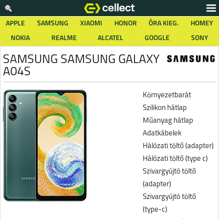
APPLE
SAMSUNG
XIAOMI
HONOR
ÓRA KIEG.
HOMEY
NOKIA
REALME
ALCATEL
GOOGLE
SONY
SAMSUNG SAMSUNG GALAXY
A04S
Környezetbarát
Szilikon hátlap
Műanyag hátlap
Adatkábelek
Hálózati töltő (adapter)
Hálózati töltő (type c)
Szivargyújtó töltő
(adapter)
Szivargyújtó töltő
(type-c)