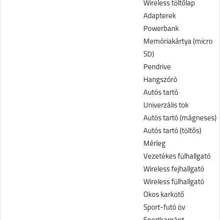
Wireless töltőlap
Adapterek
Powerbank
Memóriakártya (micro
SD)
Pendrive
Hangszóró
Autós tartó
Univerzális tok
Autós tartó (mágneses)
Autós tartó (töltős)
Mérleg
Vezetékes fülhallgató
Wireless fejhallgató
Wireless fülhallgató
Okos karkötő
Sport-futó öv