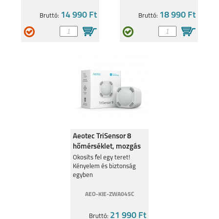
SAMSUNG GALAXY
GALAXY S22 ULTRA
A53 5G
5G
14 990 Ft
18 990 Ft
Bruttó:
Bruttó:
GALAXY S22+ 5G
GALAXY S22 5G
Aeotec TriSensor 8
hőmérséklet, mozgás
és fény érzékelő
Okosíts fel egy teret!
S21 FE
GALAXY A03
Kényelem és biztonság
ZWA045C
egyben
AEO-KIE-ZWA045C
21 990 Ft
Bruttó: