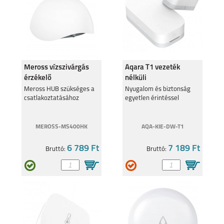
A17
Meross vízszivárgás
Aqara T1 vezeték
SAMSUNG GALAXY Z
SAMSUNG GALAXY Z
érzékelő
nélküli
FOLD7
FLIP7 FE
ajtó/ablaknyitás
Meross HUB szükséges a
Nyugalom és biztonság
csatlakoztatásához
egyetlen érintéssel
érzékelő
MEROSS-MS400HK
AQA-KIE-DW-T1
6 789 Ft
7 189 Ft
Bruttó:
Bruttó:
SAMSUNG GALAXY Z
SAMSUNG GALAXY
FLIP7
A56 5G