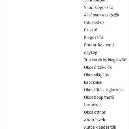
Sportkarpánt
Sport kiegészitő
Állványok eszközök
fotózáshoz
Elosztó
Kiegészítő
Router-központi
egység
Trackerek és kiegészítői
Okos érzékelők
Okos világítás-
kapcsolók
Okos fűtés, légkezelés
Okos beépíthető
termékek
Okos otthon
alkatrészek
Autós kiegészítők