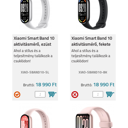
A17
Xiaomi Smart Band 10
Xiaomi Smart Band 10
SAMSUNG GALAXY Z
SAMSUNG GALAXY Z
aktivitásmérő, ezüst
aktivitásmérő, fekete
FOLD7
FLIP7 FE
BHR07PSGL
BHR07PYGL
Ahol a stílus és a
Ahol a stílus és a
teljesítmény találkozik a
teljesítmény találkozik a
csuklódon!
csuklódon!
XIAO-SBAND10-SL
XIAO-SBAND10-BK
18 990 Ft
18 990 Ft
Bruttó:
Bruttó:
SAMSUNG GALAXY Z
SAMSUNG GALAXY
FLIP7
A56 5G