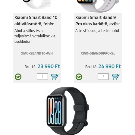
SAMSUNG GALAXY
SAMSUNG GALAXY Z
S24FE
FLIP6
Xiaomi Smart Band 10
Xiaomi Smart Band 9
aktivitásmérő, fehér
Pro okos karkötő, ezüst
BHR07Y5GL
BHR8715
Ahol a stílus és a
A te stílusod, a te tempód
teljesítmény találkozik a
csuklódon!
XIAO-SBAND10-WH
XIAO-SBAND9PRO-SL
SAMSUNG GALAXY Z
SAMSUNG GALAXY
FOLD6
A35
23 990 Ft
24 990 Ft
Bruttó:
Bruttó:
SAMSUNG GALAXY
SAMSUNG GALAXY
A55
S24 ULTRA