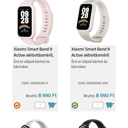
SAMSUNG GALAXY
SAMSUNG GALAXY
A27
A37
Xiaomi Smart Band 9
Xiaomi Smart Band 9
Active akitivitásmérő,
Active aktivitásmérő
pink BHR9917
bézs, fehér BHR9441
Érd el céljaid bárhol és
Érd el céljaid bárhol és
bármikor.
bármikor.
SAMSUNG GALAXY
SAMSUNG GALAXY
XIAO-SBAND9A-P
XIAO-SBAND9A-WH
A57
S25 EDGE
8 990 Ft
8 990 Ft
Bruttó:
Bruttó:
SAMSUNG S25 FE
SAMSUNG GALAXY