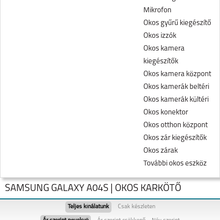
Mikrofon
Okos gyűrű kiegészítő
Okos izzók
Okos kamera
kiegészítők
Okos kamera központ
Okos kamerák beltéri
Okos kamerák kültéri
Okos konektor
Okos otthon központ
Okos zár kiegészítők
Okos zárak
További okos eszköz
SAMSUNG GALAXY A04S | OKOS KARKÖTŐ
Teljes kínálatunk
Csak készleten