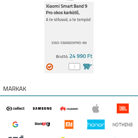
Xiaomi Smart Band 9
Pro okos karkötő,
fekete BHR8710
A te stílusod, a te tempód
SAMSUNG GALAXY
SAMSUNG GALAXY
S24+
S24
XIAO-SBAND9PRO-BK
24 990 Ft
Bruttó:
SAMSUNG GALAXY
SAMSUNG GALAXY
A25 5G
A15 4G/ 5G
MÁRKÁK
SAMSUNG GALAXY
SAMSUNG GALAXY
A05S
S23 FE