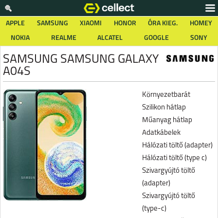
APPLE
SAMSUNG
XIAOMI
HONOR
ÓRA KIEG.
HOMEY
NOKIA
REALME
ALCATEL
GOOGLE
SONY
SAMSUNG SAMSUNG GALAXY
A04S
Környezetbarát
Szilikon hátlap
Műanyag hátlap
Adatkábelek
Hálózati töltő (adapter)
Hálózati töltő (type c)
Szivargyújtó töltő
(adapter)
Szivargyújtó töltő
(type-c)