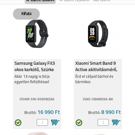
Ár szerint növekvő
Ár szerint csökkenő
Név szerint
SAMSUNG GALAXY
SAMSUNG GALAXY
FOLD8
FOLD8 ULTRA
Samsung Galaxy Fit3
Xiaomi Smart Band 9
okos karkötő, Szürke
Active akitivitásmérő,
fekete BHR9444
SAMSUNG GALAXY
Akár 13 napig is bírja
SAMSUNG GALAXY
Érd el céljaid bárhol és
FLIP8
S26
egyetlen feltöltéssel
bármikor.
OSAM-SM-R390NZAA
XIAO-SBAND9A-BK
16 990 Ft
8 990 Ft
Bruttó:
Bruttó:
SAMSUNG GALAXY
SAMSUNG GALAXY
S26 PLUS
S26 ULTRA