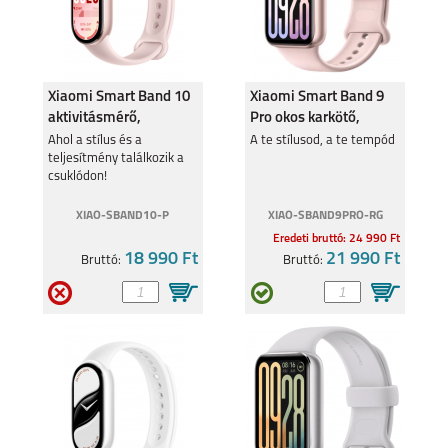
SAMSUNG GALAXY
SAMSUNG GALAXY
A36 5G
A26 5G
Xiaomi Smart Band 10
Xiaomi Smart Band 9
aktivitásmérő,
Pro okos karkötő,
rózsaszín BHR9999GL
rózsaszín BHR8714
Ahol a stílus és a
A te stílusod, a te tempód
teljesítmény találkozik a
SAMSUNG GALAXY
SAMSUNG GALAXY
csuklódon!
S25 PLUS
S25 ULTRA
XIAO-SBAND10-P
XIAO-SBAND9PRO-RG
Eredeti bruttó: 24 990 Ft
18 990 Ft
21 990 Ft
Bruttó:
Bruttó:
SAMSUNG GALAXY
SAMSUNG GALAXY
S25
A16 5G