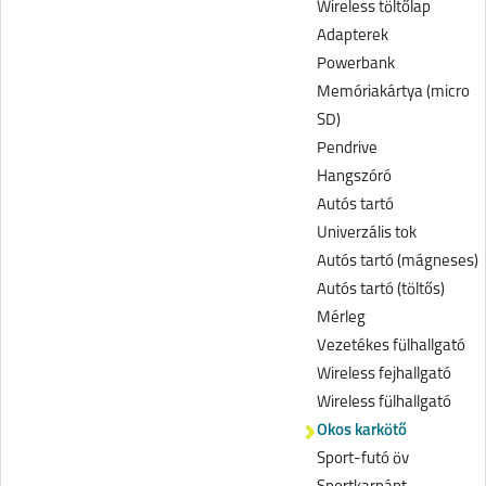
Wireless töltőlap
Adapterek
Powerbank
Memóriakártya (micro
SD)
Pendrive
Hangszóró
Autós tartó
Univerzális tok
Autós tartó (mágneses)
Autós tartó (töltős)
Mérleg
Vezetékes fülhallgató
Wireless fejhallgató
Wireless fülhallgató
Okos karkötő
Sport-futó öv