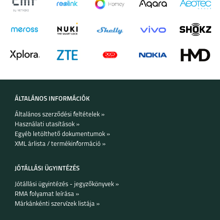
GALAXY Z FLIP 5
GALAXY Z FOLD 5
ÁLTALÁNOS INFORMÁCIÓK
Általános szerződési feltételek »
SAMSUNG GALAXY
SAMSUNG GALAXY
Használati utasítások »
A14 4G
A14 5G
Egyéb letölthető dokumentumok »
XML árlista / termékinformáció »
JÓTÁLLÁSI ÜGYINTÉZÉS
Jótállási ügyintézés - jegyzőkönyvek »
RMA folyamat leírása »
SAMSUNG GALAXY
SAMSUNG GALAXY
Márkánkénti szervízek listája »
A34 5G
A54 5G