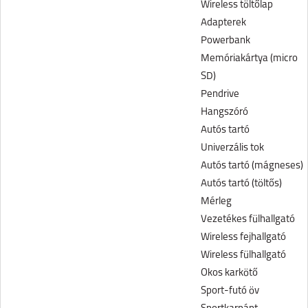
Wireless töltőlap
Adapterek
Powerbank
Memóriakártya (micro
SD)
Pendrive
Hangszóró
Autós tartó
Univerzális tok
Autós tartó (mágneses)
Autós tartó (töltős)
Mérleg
Vezetékes fülhallgató
Wireless fejhallgató
Wireless fülhallgató
Okos karkötő
Sport-futó öv