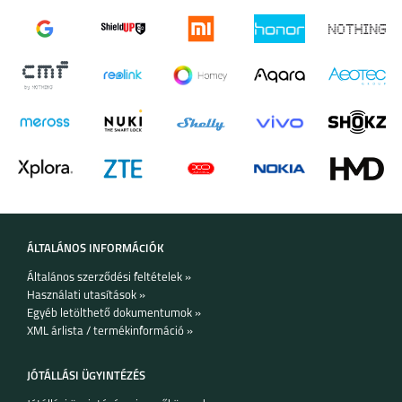
SAMSUNG GALAXY
SAMSUNG GALAXY Z
S24FE
FLIP6
SAMSUNG GALAXY Z
SAMSUNG GALAXY
FOLD6
A35
ÁLTALÁNOS INFORMÁCIÓK
Általános szerződési feltételek »
Használati utasítások »
Egyéb letölthető dokumentumok »
SAMSUNG GALAXY
SAMSUNG GALAXY
XML árlista / termékinformáció »
A55
S24 ULTRA
JÓTÁLLÁSI ÜGYINTÉZÉS