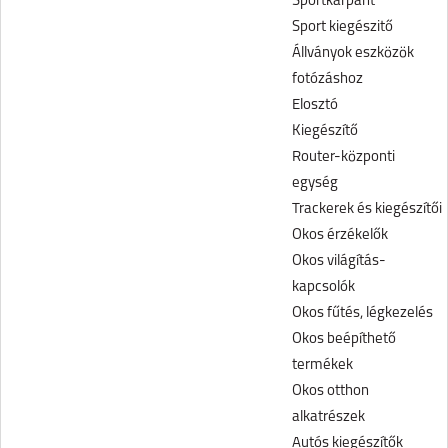
Sportkarpánt
Sport kiegészitő
Állványok eszközök
fotózáshoz
Elosztó
Kiegészítő
Router-központi
egység
Trackerek és kiegészítői
Okos érzékelők
Okos világítás-
kapcsolók
Okos fűtés, légkezelés
Okos beépíthető
termékek
Okos otthon
alkatrészek
Autós kiegészítők