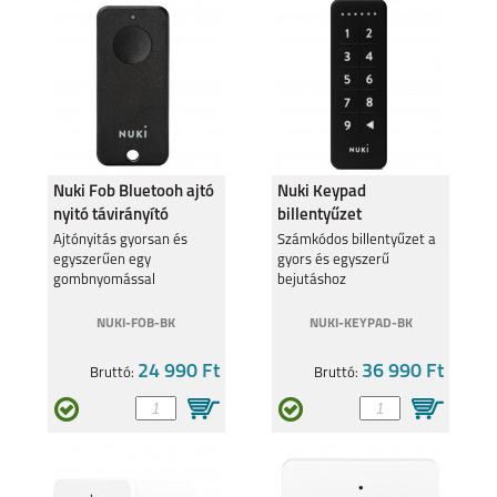
SAMSUNG GALAXY
SAMSUNG GALAXY
A27
A37
Nuki Fob Bluetooh ajtó
Nuki Keypad
nyitó távirányító
billentyűzet
Ajtónyitás gyorsan és
Számkódos billentyűzet a
egyszerűen egy
gyors és egyszerű
gombnyomással
bejutáshoz
SAMSUNG GALAXY
SAMSUNG GALAXY
NUKI-FOB-BK
NUKI-KEYPAD-BK
A57
S25 EDGE
24 990 Ft
36 990 Ft
Bruttó:
Bruttó:
SAMSUNG S25 FE
SAMSUNG GALAXY