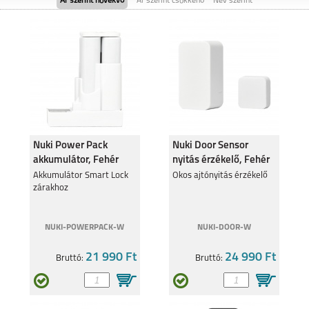
Ár szerint növekvő
Ár szerint csökkenő
Név szerint
SAMSUNG GALAXY
SAMSUNG GALAXY
FOLD8
FOLD8 ULTRA
Nuki Power Pack
Nuki Door Sensor
akkumulátor, Fehér
nyitás érzékelő, Fehér
SAMSUNG GALAXY
Akkumulátor Smart Lock
SAMSUNG GALAXY
Okos ajtónyitás érzékelő
FLIP8
S26
zárakhoz
NUKI-POWERPACK-W
NUKI-DOOR-W
21 990 Ft
24 990 Ft
Bruttó:
Bruttó:
SAMSUNG GALAXY
SAMSUNG GALAXY
S26 PLUS
S26 ULTRA