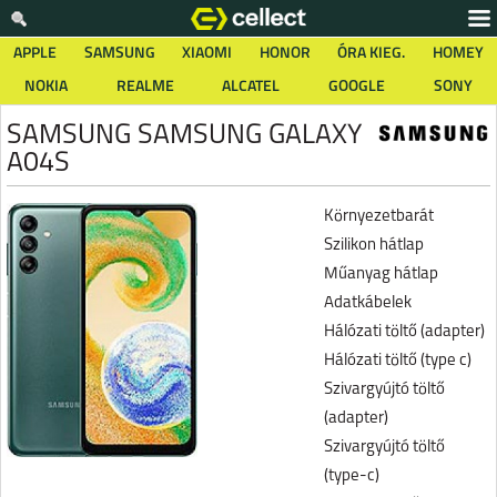
APPLE
SAMSUNG
XIAOMI
HONOR
ÓRA KIEG.
HOMEY
NOKIA
REALME
ALCATEL
GOOGLE
SONY
SAMSUNG SAMSUNG GALAXY
A04S
Környezetbarát
Szilikon hátlap
Műanyag hátlap
Adatkábelek
Hálózati töltő (adapter)
Hálózati töltő (type c)
Szivargyújtó töltő
(adapter)
Szivargyújtó töltő
(type-c)