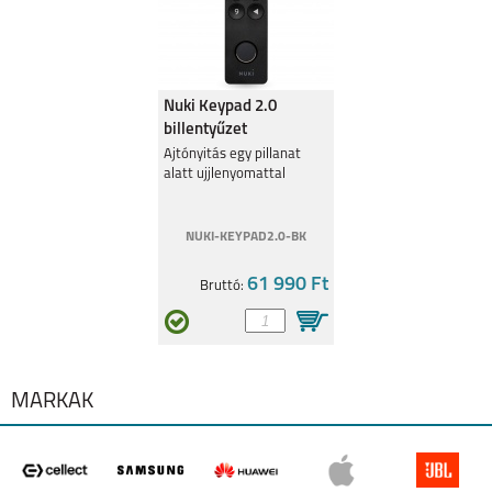
SAMSUNG GALAXY
SAMSUNG GALAXY
A36 5G
A26 5G
Nuki Keypad 2.0
billentyűzet
ujjlenyomatolvasóval
Ajtónyitás egy pillanat
alatt ujjlenyomattal
SAMSUNG GALAXY
SAMSUNG GALAXY
S25 PLUS
S25 ULTRA
NUKI-KEYPAD2.0-BK
61 990 Ft
Bruttó:
SAMSUNG GALAXY
SAMSUNG GALAXY
S25
A16 5G
MÁRKÁK