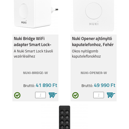
A17
Nuki Bridge WiFi
Nuki Opener ajtónyitó
SAMSUNG GALAXY Z
SAMSUNG GALAXY Z
adapter Smart Lock-
kaputelefonhoz, Fehér
FOLD7
FLIP7 FE
hoz
A Nuki Smart Lock távoli
Okos nyitógomb
vezérléséhez
kaputelefonokhoz
NUKI-BRIDGE-W
NUKI-OPENER-W
41 890 Ft
49 990 Ft
Bruttó:
Bruttó:
SAMSUNG GALAXY Z
SAMSUNG GALAXY
FLIP7
A56 5G