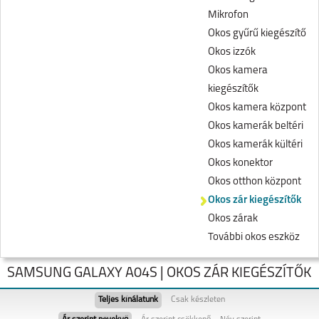
Mikrofon
Okos gyűrű kiegészítő
Okos izzók
Okos kamera
kiegészítők
Okos kamera központ
Okos kamerák beltéri
Okos kamerák kültéri
Okos konektor
Okos otthon központ
Okos zár kiegészítők
Okos zárak
További okos eszköz
SAMSUNG GALAXY A04S | OKOS ZÁR KIEGÉSZÍTŐK
Teljes kínálatunk
Csak készleten